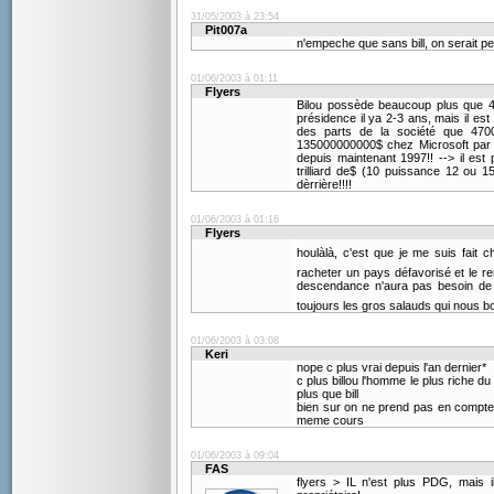
31/05/2003 à 23:54
Pit007a
n'empeche que sans bill, on serait peu
01/06/2003 à 01:11
Flyers
Bilou possède beaucoup plus que 47 
présidence il ya 2-3 ans, mais il est
des parts de la société que 4700
135000000000$ chez Microsoft par a
depuis maintenant 1997!! --> il est p
trilliard de$ (10 puissance 12 ou
dèrrière!!!!
01/06/2003 à 01:16
Flyers
houlàlà, c'est que je me suis fait c
racheter un pays défavorisé et le 
descendance n'aura pas besoin de 
toujours les gros salauds qui nous bo
01/06/2003 à 03:08
Keri
nope c plus vrai depuis l'an dernier*
c plus billou l'homme le plus riche d
plus que bill
bien sur on ne prend pas en compte 
meme cours
01/06/2003 à 09:04
FAS
flyers > IL n'est plus PDG, mais il