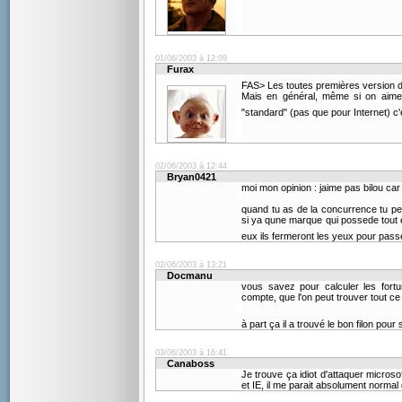
01/06/2003 à 12:09
Furax
FAS> Les toutes premières version d
Mais en général, même si on aime
"standard" (pas que pour Internet) 
02/06/2003 à 12:44
Bryan0421
moi mon opinion : jaime pas bilou car 
quand tu as de la concurrence tu peux
si ya qune marque qui possede tout et
eux ils fermeront les yeux pour pass
02/06/2003 à 13:21
Docmanu
vous savez pour calculer les fortu
compte, que l'on peut trouver tout ce 
à part ça il a trouvé le bon filon pour
03/06/2003 à 16:41
Canaboss
Je trouve ça idiot d'attaquer microso
et IE, il me parait absolument normal 