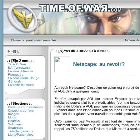
Cliquez ici pour vous connecter
Moteur de
. : [N]ews du 31/05/2003 à 00:00 : .
. : [E]n 2 mots : .
Netscape: au revoir?
Time Of War
EAP/Westwood
La série Tiberium
Renegade
La série Alerte Rouge
Generals
La Terre du Milieu
Au revoir Netscape? C'est bien ce qu'on est en droit de
et AOL d'il y a quelques jours.
En effet, attaqué par AOL sur Internet Explorer pour a
judiciaires pouvant lui être préjudiciables (comme beau
. : [S]ections : .
millions de Dollars à AOL pour que les poursuites cesse
Base de connaissances
Explorer dans son kit de connexion pour pas un sous d
Créations de fans
plus, les deux géants vont travailler ensemble pour voir
Images
Mods
Replays
Qu'on aime ou pas Microsoft, il est tout de même à not
Solutions
seulement sans beaucoup de dommages, mais en asseill
Stratégies
rappel, les 750 millions de Dollars que Microsoft a sor
Téléchargements
Liens/Partenaires