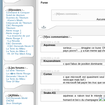
Furax
. : [D]ossiers : .
Command & Conquer
. : [N]ews connexes : .
Soleil de tiberium
Guerres du Tiberium
Aucune
+Kane's Wrath
Crépuscule de Tiberium
C&C Renegade
Tiberium
Alerte rouge 1
Alerte rouge 2
+La revanche de yuri
. : [V]os commentaires : .
Alerte Rouge 3
+La Révolte
31/05/2003 à 15:39
C&C Generals
Aquineas
+C&C Generals Heure H
serieux..............timagine ce kune
La Terre du Milieu
pays povre?.....y a kan meme qql chos
La Terre du Milieu 2
+R. Of The Witch King
31/05/2003 à 15:40
Kruzenshtern
c quoi l'abus de position dominante
. : [L]es forums : .
La série Tiberium
31/05/2003 à 15:45
La s�rie Alerte Rouge
Cortex
Generals / Heure H
c que microsoft est quasiment seul a 
La Terre du Milieu
nestcape mais bof )
Time Of War
et microsoft fait payer les truc que s
31/05/2003 à 15:53
Snake.411
. : [A]ffiliés : .
aquineas a raison tout le mionde 
CnCGenerals World
homard et boi s du champagne
CNCNZ
Jeux Stratégie