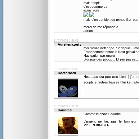
mais tenpis
c'est comme ca
épuis voila
mais d'en conbien de temps il arret
merci de me réponde a
adrien
31/05/2003 à 21:09
Aurelienazerty
moi j'utilise netscape 7.2 depuis 6 mo
Franchement testez le il est génial c
Navigation par onglet
Blocage des popup... Et j'en passe...
31/05/2003 à 22:07
Doctorrock
Netscape est peu etre bien, ( j'en s
scripts et autres balises htm ke traite
31/05/2003 à 22:31
Hannibal
Comme le disait Coluche :
L'argent ne fait pas le bonheu
MISERE!!!MISERE!!!