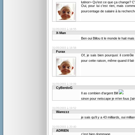
lutinor> Qu'est ce que ça change? C'
Oui, pour lui c'est rien, mais comm
pourcentage de salaire à la recherche
31/05/2003 à 18:55
X-Man
Ben oui Billou tt le monde le hait ma
31/05/2003 à 18:58
Furax
Of, je sais bien pourquoi: il contrôl
pour cette raison, même quand il fait
31/05/2003 à 19:09
CyBerdoG
Il as combien d'argent Bill
sinon pour netscape je m'en fous j'
31/05/2003 à 19:52
Warezzz
je sais qu'il y a 43 milliards, oui mil
31/05/2003 à 20:40
ADRIEN
c'est bien dommage