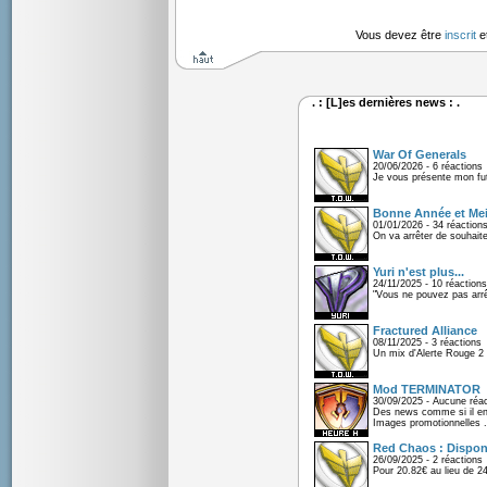
Vous devez être
inscrit
e
. : [L]es dernières news : .
War Of Generals
20/06/2026 - 6 réactions
Je vous présente mon fu
Bonne Année et Mei
01/01/2026 - 34 réaction
On va arrêter de souhaite
Yuri n'est plus...
24/11/2025 - 10 réactions
"Vous ne pouvez pas arrêt
Fractured Alliance
08/11/2025 - 3 réactions
Un mix d'Alerte Rouge 2 e
Mod TERMINATOR
30/09/2025 - Aucune réac
Des news comme si il en 
Images promotionnelles .
Red Chaos : Disponi
26/09/2025 - 2 réactions
Pour 20.82€ au lieu de 2