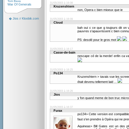
Tom Baxa
31/05/2003 à 16:08
War Of Generals
Kruzenshtern
non, Opera c bien mioeux que ie
Jios
Kloobik.com
�
//
31/05/2003 à 16:09
Cloud
bah oui c ce que g toujours dit on
pauvres s'apauvrissent c bien connu
PS: desolé pour le gros mot
31/05/2003 à 16:17
Casse-de-bain
nescape cé de la merde! enfin ca va 
31/05/2003 à 16:25
Po134
Kruzenshtern > tavais vue les scree
était devenu tellement laid ...
31/05/2003 à 16:26
Jios
y fon quand meme de bon truc micro
31/05/2003 à 16:37
Furax
po134> Cette version est compatible 
faut s'en prendre à Opéra qui ne pr
Aquineas> Bill Gates est un des p