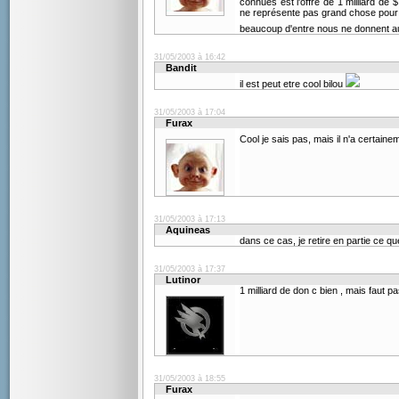
connues est l'offre de 1 milliard de 
ne représente pas grand chose pour l
beaucoup d'entre nous ne donnent a
31/05/2003 à 16:42
Bandit
il est peut etre cool bilou
31/05/2003 à 17:04
Furax
Cool je sais pas, mais il n'a certain
31/05/2003 à 17:13
Aquineas
dans ce cas, je retire en partie ce qu
31/05/2003 à 17:37
Lutinor
1 milliard de don c bien , mais faut pa
31/05/2003 à 18:55
Furax