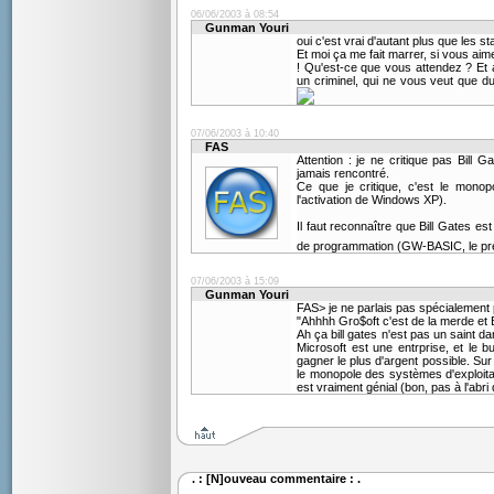
06/06/2003 à 08:54
Gunman Youri
oui c'est vrai d'autant plus que les s
Et moi ça me fait marrer, si vous ai
! Qu'est-ce que vous attendez ? Et a
un criminel, qui ne vous veut que d
07/06/2003 à 10:40
FAS
Attention : je ne critique pas Bill G
jamais rencontré.
Ce que je critique, c'est le mono
l'activation de Windows XP).
Il faut reconnaître que Bill Gates est
de programmation (GW-BASIC, le prem
07/06/2003 à 15:09
Gunman Youri
FAS> je ne parlais pas spécialement p
"Ahhhh Gro$oft c'est de la merde et B
Ah ça bill gates n'est pas un saint d
Microsoft est une entrprise, et le 
gagner le plus d'argent possible. Su
le monopole des systèmes d'exploita
est vraiment génial (bon, pas à l'ab
. : [N]ouveau commentaire : .