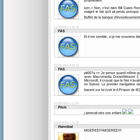
propriétaire!
keri > Non, c'est bien Bill Gates l'
malgré le fait qu'il ait perdu presq
Buffet de la banque d'investissement
01/06/2003 à 09:05
FAS
Et il me semble, si je me souviens bi
01/06/2003 à 09:13
FAS
pit007a >> Je pense quand même que mê
avec Macromedia DreamWeaver 2. Micr
Microsoft, il croyait que le Net n'
en Suisse. Le premier navigateur w
basent sur lui (voir le A Propos de IE
01/06/2003 à 11:08
Pitch
j aimerait etre ses enfant
01/06/2003 à 11:38
Hannibal
MISEREE!!!!MISEREE!!!!