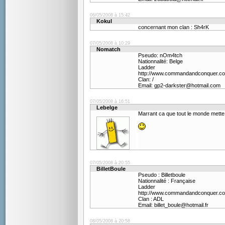
06/05/2008 à 15:42
Kokul
concernant mon clan : Sh4rK
07/05/2008 à 10:29
Nomatch
Pseudo: nOm4tch
Nationnalité: Belge
Ladde
http://www.commandandconquer.co
Clan: /
Email: gp2-darkster@hotmail.com
07/05/2008 à 16:51
Lebelge
Marrant ca que tout le monde mette s
07/05/2008 à 20:55
BilletBoule
Pseudo : Billetboule
Nationnalité : Française
Ladder
http://www.commandandconquer.co
Clan : ADL
Email: billet_boule@hotmail.fr
08/05/2008 à 20:58