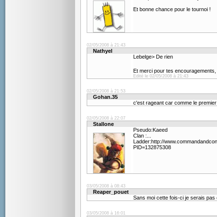
Et bonne chance pour le tournoi !
02/05/2008 à 21:43
Nathyel
Lebelge> De rien
Et merci pour tes encouragements, 
Edité le 02/05/2008 à 21:43
02/05/2008 à 21:53
Gohan.35
c'est rageant car comme le premier je
02/05/2008 à 22:07
Stallone
Pseudo:Kaeed
Clan :...
Ladder:http://www.commandandcon
PID=132875308
03/05/2008 à 08:43
Reaper_pouet
Sans moi cette fois-ci je serais pas 
03/05/2008 à 16:01