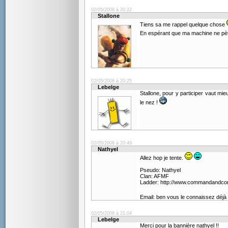
02/05/2008 à 20:22
Stallone
Tiens sa me rappel quelque chose
En espérant que ma machine ne pète
02/05/2008 à 20:25
Lebelge
Stallone, pour y participer vaut mi
le nez !
02/05/2008 à 20:49
Nathyel
Allez hop je tente.
Pseudo: Nathyel
Clan: AFMF
Ladder: http://www.commandandco
Email: ben vous le connaissez déjà
02/05/2008 à 21:04
Lebelge
Merci pour la bannière nathyel !!