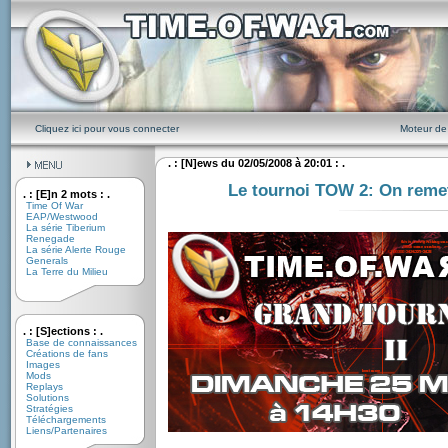
Cliquez ici pour vous connecter
Moteur de
. : [N]ews du 02/05/2008 à 20:01 : .
Le tournoi TOW 2: On reme
. : [E]n 2 mots : .
Time Of War
EAP/Westwood
La série Tiberium
Renegade
La série Alerte Rouge
Generals
La Terre du Milieu
. : [S]ections : .
Base de connaissances
Créations de fans
Images
Mods
Replays
Solutions
Stratégies
Téléchargements
Liens/Partenaires