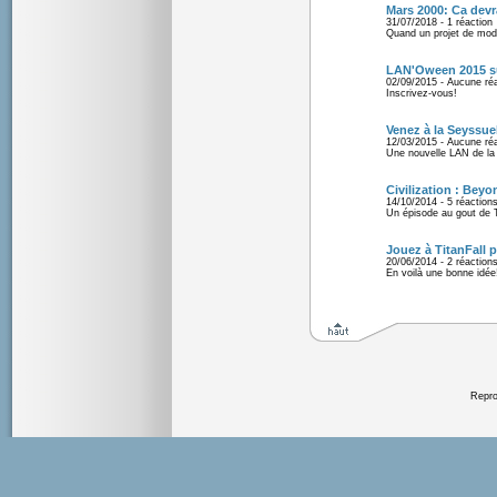
Mars 2000: Ca devra
31/07/2018 - 1 réaction
Quand un projet de mod
LAN'Oween 2015 sur
02/09/2015 - Aucune ré
Inscrivez-vous!
Venez à la Seyssue
12/03/2015 - Aucune ré
Une nouvelle LAN de la
Civilization : Beyo
14/10/2014 - 5 réaction
Un épisode au gout de 
Jouez à TitanFall 
20/06/2014 - 2 réaction
En voilà une bonne idée
Reprod