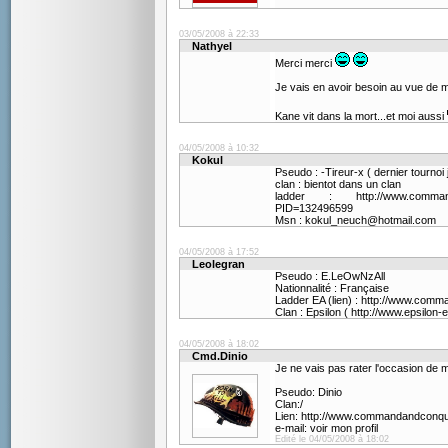
03/05/2008 à 22:33
Nathyel
Merci merci
Je vais en avoir besoin au vue de 
Kane vit dans la mort...et moi aussi
04/05/2008 à 10:32
Kokul
Pseudo : -Tireur-x ( dernier tournoi
clan : bientot dans un clan
ladder : http://www.commandan
PID=132496599
Msn : kokul_neuch@hotmail.com
04/05/2008 à 17:52
Leolegran
Pseudo : E.LeOwNzAll
Nationnalité : Française
Ladder EA (lien) : http://www.com
Clan : Epsilon ( http://www.epsilon-e
04/05/2008 à 18:02
Cmd.Dinio
Je ne vais pas rater l'occasion de m
Pseudo: Dinio
Clan:/
Lien: http://www.commandandconq
e-mail: voir mon profil
Edité le 04/05/2008 à 18:02