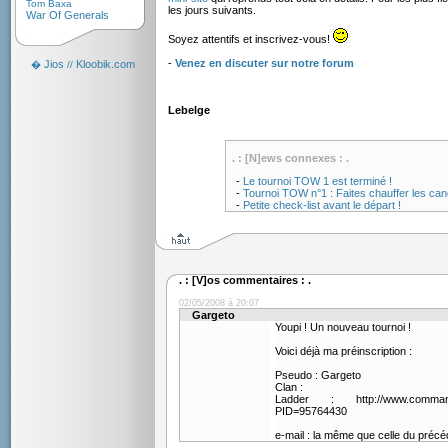
Tom Baxa
les jours suivants.
War Of Generals
Soyez attentifs et inscrivez-vous!
-
Venez en discuter sur notre forum
Jios
Kloobik.com
�
//
Lebelge
. : [N]ews connexes : .
-
Le tournoi TOW 1 est terminé !
-
Tournoi TOW n°1 : Faites chauffer les can
-
Petite check-list avant le départ !
. : [V]os commentaires : .
02/05/2008 à 20:07
Gargeto
Youpi ! Un nouveau tournoi !
Voici déjà ma préinscription :
Pseudo : Gargeto
Clan :
Ladder : http://www.commandan
PID=95764430
e-mail : la même que celle du précéd