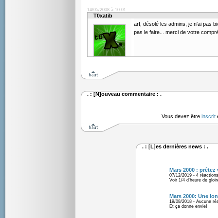
14/05/2008 à 10:01
T0xatib
arf, désolé les admins, je n'ai pas bi
pas le faire... merci de votre compr
. : [N]ouveau commentaire : .
Vous devez être
inscrit
. : [L]es dernières news : .
Mars 2000 : prêtez 
07/12/2019 - 4 réaction
Voir 1/4 d'heure de gloir
Mars 2000: Une lon
19/08/2018 - Aucune ré
Et ça donne envie!