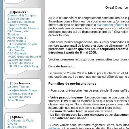
Oyez! Oyez! Le 
. : [D]ossiers : .
Command & Conquer
Au vue du succés et de l'engouement constaté lors de la 
Soleil de tiberium
Timeofwar.com a l'honneur de vous annoncer qu'un second
Guerres du Tiberium
entrera en ligne de compte pour le
classement général
qui
+Kane's Wrath
Crépuscule de Tiberium
participants aux différents tournois organisés sur notre si
C&C Renegade
meilleurs joueurs qui se disputeront le titre de " Champion
Tiberium
dernier tournoi.
Alerte rouge 1
Alerte rouge 2
Pour nous faciliter l'organisation, nous vous demandons d
+La revanche de yuri
nombre approximatif de joueurs et donc de déterminer la 
Alerte Rouge 3
participants.
Sachez que ces pré-inscriptions seront à c
+La Révolte
déroulera à partir du 8 mai 2008.
C&C Generals
+C&C Generals Heure H
Voici les premières infos qui vous seront utiles pour vous o
La Terre du Milieu
La Terre du Milieu 2
+R. Of The Witch King
Date du tournoi :
Le dimanche 25 mai 2008 à 14h00 pour le check up et 14 
nos espérances, il se peut que ce tournoi déborde sur le 
. : [L]es forums : .
Formalités de pré-inscriptions :
La série Tiberium
La s�rie Alerte Rouge
- Pour vous pré-inscrire rien de plus simple! Il vous suffi
Generals / Heure H
La Terre du Milieu
-
Votre pseudo ingame
: Le pseudo ingame que vous choi
Time Of War
tournois TOW et ce de manière à ce que nous puissions étab
classement à jour. Nous demandons aux joueurs ayant dé
ingame afin que nous puissions cumuler leurs points.
-
Le nom de votre team
si vous en disposez.
-
Le lien direct vers la page montrant votre classemen
. : [A]ffiliés : .
-
Une adresse mail valide.
CnCGenerals World
CNCNZ
Si vous voulez consulter notre réglement, et d'autres infos 
Jeux Stratégie
mini-site
qui reprends tout cela en détails. Pour les plus 