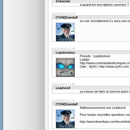
Zobacola
a quand les inscriptions ouvertes ?
09/05/2008 à 05:38
[TOW]Gandalf
se soir normalement il y aura une n
09/05/2008 à 17:09
Lepidosteus
Pseudo : Lepidosteus
Ladder
http://www.commandandconquer.co
Clan : Xp3rt ( http://www.xp3rt.com 
11/05/2008 à 14:46
Leadsord
ya moyen de faire un tournoi autre 
11/05/2008 à 15:10
[TOW]Gandalf
Malheureusement non Leadsord.
Pour toutes nouvelles questions veuill
http://www.timeofwar.com/forum/i