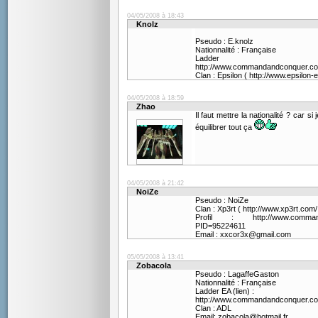
04/05/2008 à 18:43
Knolz
Pseudo : E.knolz
Nationnalité : Française
Ladder
http://www.commandandconquer.com
Clan : Epsilon ( http://www.epsilon-e
04/05/2008 à 18:59
Zhao
Il faut mettre la nationalité ? car 
équilibrer tout ça
04/05/2008 à 21:42
NoiZe
Pseudo : NoiZe
Clan : Xp3rt ( http://www.xp3rt.com/
Profil : http://www.commandan
PID=95224611
Email : xxcor3x@gmail.com
05/05/2008 à 13:41
Zobacola
Pseudo : LagaffeGaston
Nationnalité : Française
Ladder EA (lien) :
http://www.commandandconquer.co
Clan : ADL
Email: zobacola@hotmail.fr