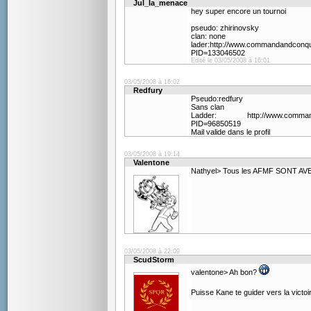
Jul_la_menace
hey super encore un tournoi
pseudo: zhirinovsky
clan: none
lader:http://www.commandandconqu
PID=133046502
Edité le 03/05/2008 à 16:01
03/05/2008 à 16:02
Redfury
Pseudo:redfury
Sans clan
Ladder: http://www.commandand
PID=96850519
Mail valide dans le profil
03/05/2008 à 19:14
Valentone
Nathyel> Tous les AFMF SONT AV
03/05/2008 à 22:09
ScudStorm
valentone> Ah bon?
Puisse Kane te guider vers la victoi