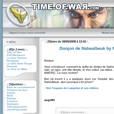
Cliquez ici pour vous connecter
Moteur de
. : [N]ews du 09/05/2008 à 12:42 : .
Donjon de Naheulbeuk by
. : [E]n 2 mots : .
Time Of War
EAP/Westwood
La série Tiberium
Bonjour,
Renegade
La série Alerte Rouge
Generals
Vous connaissez surement la quête du donjon de Naheu
La Terre du Milieu
nain, un ogre, une elfe blonde, et d'un voleur (au début..
MMORG. Ca vous revient?
Bon j'ai trouvé il y a quelques jours sur Youtube des
Naheulbeuk, alors pourquoi s'en priver?
. : [S]ections : .
Base de connaissances
-
Voir l'espace de Laegolas et ses vidéos
.
Créations de fans
Images
Mods
Replays
angel83
Solutions
Stratégies
Téléchargements
Liens/Partenaires
. : [N]ews connexes : .