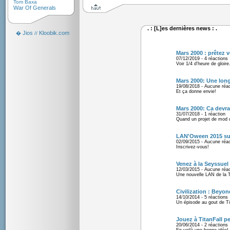
Tom Baxa
War Of Generals
. : [L]es dernières news : .
Jios
Kloobik.com
�
//
Mars 2000 : prêtez v
07/12/2019 - 4 réactions
Voir 1/4 d'heure de gloire.
Mars 2000: Une long
19/08/2018 - Aucune réac
Et ça donne envie!
Mars 2000: Ca devrai
31/07/2018 - 1 réaction
Quand un projet de mod d
LAN'Oween 2015 sur 
02/09/2015 - Aucune réac
Inscrivez-vous!
Venez à la Seyssuel 
12/03/2015 - Aucune réac
Une nouvelle LAN de la 
Civilization : Beyon
14/10/2014 - 5 réactions
Un épisode au gout de T
Jouez à TitanFall p
20/06/2014 - 2 réactions