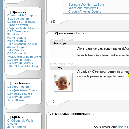
-
Stargate Worlds : La Beta
-
Vas y joue mon petit !
-
Crayon Physics Deluxe
. : [D]ossiers : .
Command & Conquer
Soleil de tiberium
Guerres du Tiberium
+Kane's Wrath
Crépuscule de Tiberium
C&C Renegade
. : [V]os commentaires : .
Tiberium
Alerte rouge 1
09/05/2008 à 14:39
Alerte rouge 2
Arcadya
+La revanche de yuri
Alerte Rouge 3
Alors dans ce cas autant parler d'Ado
+La Révolte
C&C Generals
Pour le lien, Google est votre ami (fl
+C&C Generals Heure H
La Terre du Milieu
La Terre du Milieu 2
12/05/2008 à 16:30
+R. Of The Witch King
Furax
Arcadya> C'est pour cette raison qu
donné la peine de rédiger la news...
. : [L]es forums : .
La série Tiberium
La s�rie Alerte Rouge
Generals / Heure H
La Terre du Milieu
Time Of War
. : [N]ouveau commentaire : .
. : [A]ffiliés : .
CnCGenerals World
CNCNZ
Jeux Stratégie
Vous devez être
inscrit
e