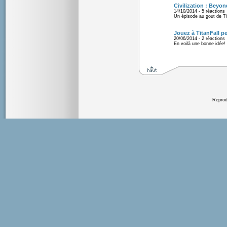
Civilization : Beyon
14/10/2014 - 5 réactions
Un épisode au gout de T
Jouez à TitanFall p
20/06/2014 - 2 réactions
En voilà une bonne idée!
Reprodu