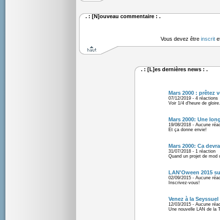
. : [N]ouveau commentaire : .
Vous devez être
inscrit
e
. : [L]es dernières news : .
Mars 2000 : prêtez v
07/12/2019 - 4 réactions
Voir 1/4 d'heure de gloire.
Mars 2000: Une long
19/08/2018 - Aucune réac
Et ça donne envie!
Mars 2000: Ca devrai
31/07/2018 - 1 réaction
Quand un projet de mod d
LAN'Oween 2015 sur 
02/09/2015 - Aucune réac
Inscrivez-vous!
Venez à la Seyssuel 
12/03/2015 - Aucune réac
Une nouvelle LAN de la 