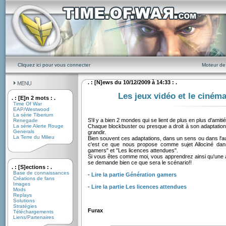
Cliquez ici pour vous connecter
Moteur de
. : [N]ews du 10/12/2009 à 14:33 : .
Les jeux vidéo et le ciném
. : [E]n 2 mots : .
Time Of War
EAP/Westwood
La série Tiberium
S'il y a bien 2 mondes qui se lient de plus en plus d'amitié
Renegade
La série Alerte Rouge
Chaque blockbuster ou presque a droit à son adaptation
Generals
grandir.
La Terre du Milieu
Bien souvent ces adaptations, dans un sens ou dans l'au
c'est ce que nous propose comme sujet Allociné dans
gamers" et "Les licences attendues".
Si vous êtes comme moi, vous apprendrez ainsi qu'une ad
se demande bien ce que sera le scénario!!
. : [S]ections : .
Base de connaissances
-
Lire la partie Génération gamers
Créations de fans
Images
-
Lire la partie Les licences attendues
Mods
Replays
Solutions
Stratégies
Furax
Téléchargements
Liens/Partenaires