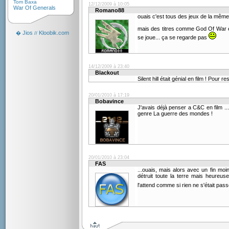
Tom Baxa
12/12/2009 à 10:05
War Of Generals
Romano88
ouais c'est tous des jeux de la même
mais des titres comme God Of War en
Jios
Kloobik.com
�
//
se joue... ça se regarde pas
14/12/2009 à 23:40
Blackout
Silent hill était génial en film ! Pour
20/01/2010 à 17:19
Bobavince
J'avais déjà penser a C&C en film ...
genre La guerre des mondes !
20/01/2010 à 23:04
FAS
...ouais, mais alors avec un fin m
détruit toute la terre mais heureus
l'attend comme si rien ne s'était pa