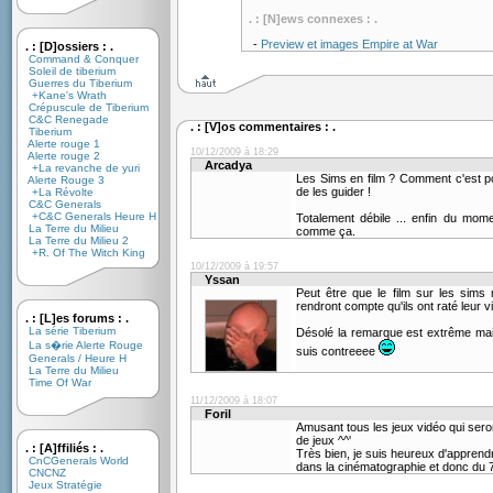
. : [N]ews connexes : .
-
Preview et images Empire at War
. : [D]ossiers : .
Command & Conquer
Soleil de tiberium
Guerres du Tiberium
+Kane's Wrath
Crépuscule de Tiberium
C&C Renegade
. : [V]os commentaires : .
Tiberium
Alerte rouge 1
10/12/2009 à 18:29
Alerte rouge 2
Arcadya
+La revanche de yuri
Les Sims en film ? Comment c'est po
Alerte Rouge 3
de les guider !
+La Révolte
C&C Generals
+C&C Generals Heure H
Totalement débile ... enfin du m
La Terre du Milieu
comme ça.
La Terre du Milieu 2
+R. Of The Witch King
10/12/2009 à 19:57
Yssan
Peut être que le film sur les sims
rendront compte qu'ils ont raté leur vi
. : [L]es forums : .
La série Tiberium
Désolé la remarque est extrême mais
La s�rie Alerte Rouge
suis contreeee
Generals / Heure H
La Terre du Milieu
Time Of War
11/12/2009 à 18:07
Foril
Amusant tous les jeux vidéo qui seron
de jeux ^^'
. : [A]ffiliés : .
Très bien, je suis heureux d'apprendr
CnCGenerals World
dans la cinématographie et donc du 
CNCNZ
Jeux Stratégie