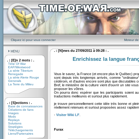
Cliquez ici pour vous connecter
Moteur de
. : [N]ews du 27/09/2011 à 09:28 : .
Enrichissez la langue fran
. : [E]n 2 mots : .
Time Of War
EAP/Westwood
La série Tiberium
Vous le savez, la France (et encore plus le Québec) prop
Renegade
La série Alerte Rouge
sont depuis très longtemps arrivés, comme "ordinateur
Generals
cédérom, et d'autres encore sont plus que discutables co
La Terre du Milieu
Bref, le ministère de la culture vient d'ouvrir un site v
proposer les vôtres.
On pourra donc espérer que les participants soient au
traductions meilleures et surtout plus rapidement.
. : [S]ections : .
je trouve personnellement cette idée très bonne et plei
Base de connaissances
réellement retenues et surtout proposées assez rapidemen
Créations de fans
Images
-
Visiter Wiki LF
.
Mods
Replays
Solutions
Stratégies
Furax
Téléchargements
Liens/Partenaires