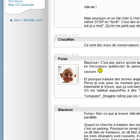
Tom Baxa
War Of Generals
ridicule !
Mais pourquoi on se fait chier à cher
Jios
Kloobik.com
�
//
même STOP en "Arrêt". C'est dire et 
toé pi a moé". Qu'on me parle pas de
29/09/2011 à 20:22
CrazyMan
Ce sont des trucs de conservateurs
30/09/2011 à 08:28
Furax
Blackout> C'est pas parce qu'une lan
en l'occurence québecois! Ils pens
rassure.
Et pourquoi traduire des termes angl
Perso je suis pour, du moment que c
importante je trouve, que ça soit dan
On est habitué aujourd'hui à dire "
"computer", j'imagine même pas les r
30/09/2011 à 22:04
Blackout
Furax> Non ce que je trouve ridicule 
parallèle.
Quand on cherche à traduire des mot
c'est un parking. Pourquoi on serait 
on dit bien du freelance, on dit bie
les mots étrangers sont courants, il 
RE comme nous, il ne savent pas du