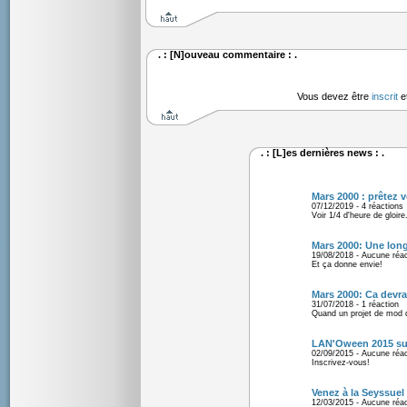
. : [N]ouveau commentaire : .
Vous devez être
inscrit
e
. : [L]es dernières news : .
Mars 2000 : prêtez v
07/12/2019 - 4 réactions
Voir 1/4 d'heure de gloire.
Mars 2000: Une long
19/08/2018 - Aucune réac
Et ça donne envie!
Mars 2000: Ca devrai
31/07/2018 - 1 réaction
Quand un projet de mod d
LAN'Oween 2015 sur 
02/09/2015 - Aucune réac
Inscrivez-vous!
Venez à la Seyssuel 
12/03/2015 - Aucune réac