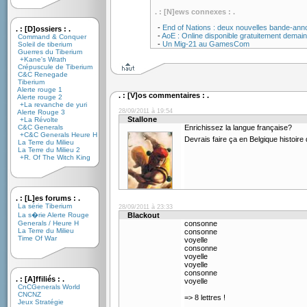
. : [N]ews connexes : .
-
End of Nations : deux nouvelles bande-an
. : [D]ossiers : .
-
AoE : Online disponible gratuitement demain
Command & Conquer
-
Un Mig-21 au GamesCom
Soleil de tiberium
Guerres du Tiberium
+Kane's Wrath
Crépuscule de Tiberium
C&C Renegade
Tiberium
Alerte rouge 1
. : [V]os commentaires : .
Alerte rouge 2
+La revanche de yuri
28/09/2011 à 19:54
Alerte Rouge 3
Stallone
+La Révolte
C&C Generals
Enrichissez la langue française?
+C&C Generals Heure H
Devrais faire ça en Belgique histoire
La Terre du Milieu
La Terre du Milieu 2
+R. Of The Witch King
. : [L]es forums : .
La série Tiberium
28/09/2011 à 23:33
La s�rie Alerte Rouge
Blackout
Generals / Heure H
consonne
La Terre du Milieu
consonne
Time Of War
voyelle
consonne
voyelle
voyelle
consonne
. : [A]ffiliés : .
voyelle
CnCGenerals World
CNCNZ
=> 8 lettres !
Jeux Stratégie