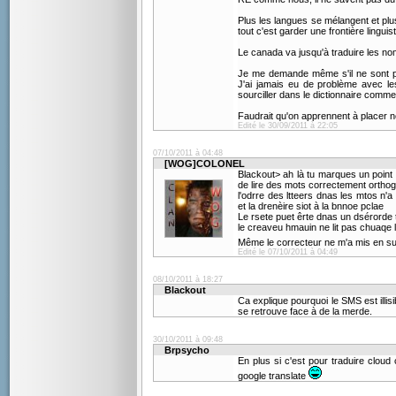
Plus les langues se mélangent et pl
tout c'est garder une frontière lingui
Le canada va jusqu'à traduire les nom
Je me demande même s'il ne sont pas
J'ai jamais eu de problème avec l
sourciller dans le dictionnaire comm
Faudrait qu'on apprennent à placer no
Edité le 30/09/2011 à 22:05
07/10/2011 à 04:48
[WOG]COLONEL
Blackout> ah là tu marques un point
de lire des mots correctement ortho
l'odrre des ltteers dnas les mtos n'
et la drenèire siot à la bnnoe pclae
Le rsete puet êrte dnas un dsérorde 
le creaveu hmauin ne lit pas chuaqe 
Même le correcteur ne m'a mis en sur
Edité le 07/10/2011 à 04:49
08/10/2011 à 18:27
Blackout
Ca explique pourquoi le SMS est illisi
se retrouve face à de la merde.
30/10/2011 à 09:48
Brpsycho
En plus si c'est pour traduire clou
google translate