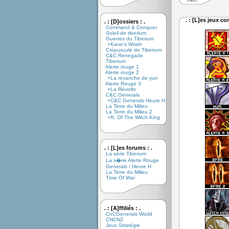
. : [L]es jeux co
. : [D]ossiers : .
Command & Conquer
Soleil de tiberium
Guerres du Tiberium
+Kane's Wrath
Crépuscule de Tiberium
C&C Renegade
Tiberium
Alerte rouge 1
Alerte rouge 2
+La revanche de yuri
Alerte Rouge 3
+La Révolte
C&C Generals
+C&C Generals Heure H
La Terre du Milieu
La Terre du Milieu 2
+R. Of The Witch King
. : [L]es forums : .
La série Tiberium
La s�rie Alerte Rouge
Generals / Heure H
La Terre du Milieu
Time Of War
. : [A]ffiliés : .
CnCGenerals World
CNCNZ
Jeux Stratégie