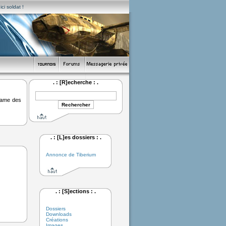
ci soldat !
. : [R]echerche : .
ngame des
. : [L]es dossiers : .
Annonce de Tiberium
. : [S]ections : .
Dossiers
Downloads
Créations
Images