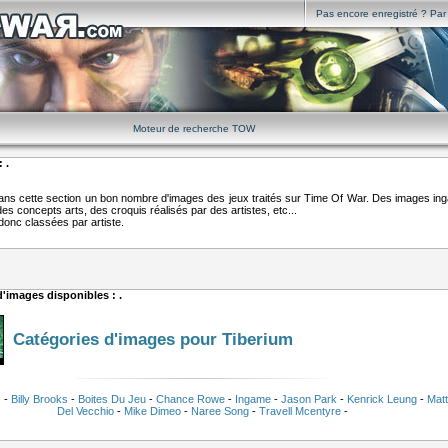
Pas encore enregistré ? Par i
Moteur de recherche TOW
 .
ans cette section un bon nombre d'images des jeux traités sur Time Of War. Des images i
es concepts arts, des croquis réalisés par des artistes, etc...
onc classées par artiste.
 d'images disponibles : .
Catégories d'images pour Tiberium
s
-
Billy Brooks
-
Boites Du Jeu
-
Chance Rowe
-
Ingame
-
Jason Park
-
Kenrick Leung
-
Matt
Del Vecchio
-
Mike Dimeo
-
Naree Song
-
Travell Mcentyre
-