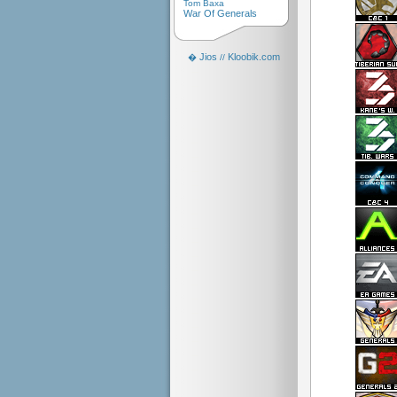
Tom Baxa
War Of Generals
Jios
Kloobik.com
�
//