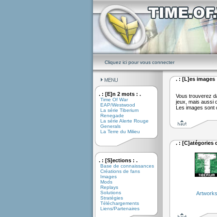
Cliquez ici pour vous connecter
. : [L]es images :
. : [E]n 2 mots : .
Vous trouverez d
Time Of War
jeux, mais aussi d
EAP/Westwood
Les images sont d
La série Tiberium
Renegade
La série Alerte Rouge
Generals
La Terre du Milieu
. : [C]atégories
. : [S]ections : .
Base de connaissances
Créations de fans
Images
Mods
Replays
Solutions
Artwork
Stratégies
Téléchargements
Liens/Partenaires