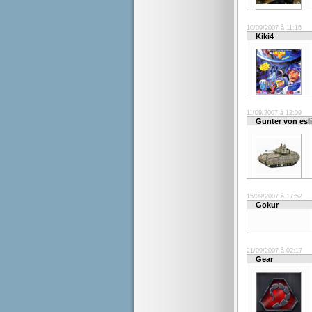
10/09/2007 à 11:16
Kiki4
11/09/2007 à 12:09
Gunter von esl
15/09/2007 à 17:52
Gokur
21/09/2007 à 02:17
Gear