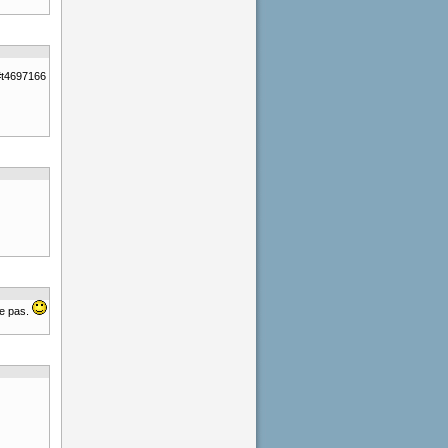
m#t4697166
se pas.