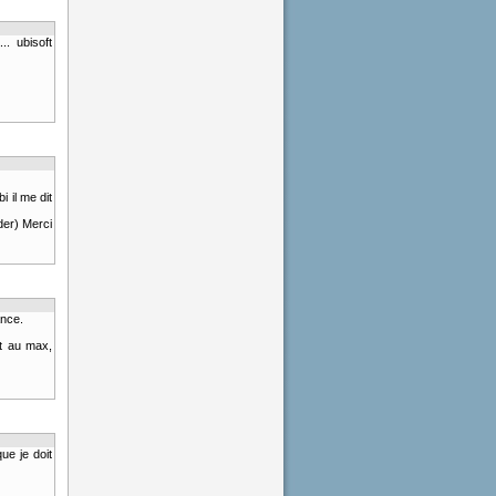
. ubisoft
 il me dit
der) Merci
ance.
ut au max,
ue je doit