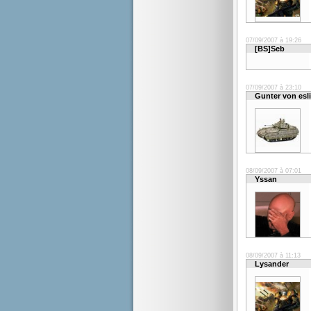
07/09/2007 à 19:26
[BS]Seb
07/09/2007 à 23:10
Gunter von esl
08/09/2007 à 07:01
Yssan
08/09/2007 à 11:13
Lysander