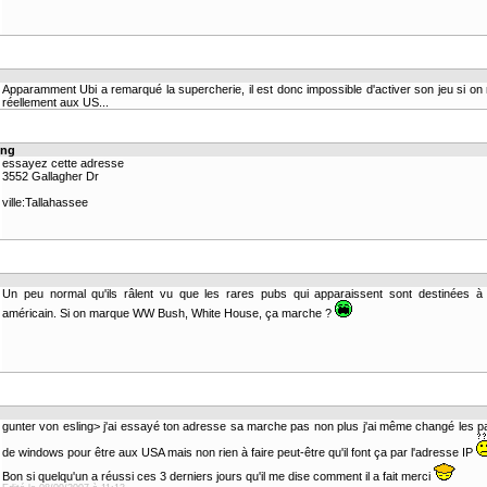
Apparamment Ubi a remarqué la supercherie, il est donc impossible d'activer son jeu si on 
réellement aux US...
ing
essayez cette adresse
3552 Gallagher Dr
ville:Tallahassee
Un peu normal qu'ils râlent vu que les rares pubs qui apparaissent sont destinées à 
américain. Si on marque WW Bush, White House, ça marche ?
gunter von esling> j'ai essayé ton adresse sa marche pas non plus j'ai même changé les 
de windows pour être aux USA mais non rien à faire peut-être qu'il font ça par l'adresse IP
Bon si quelqu'un a réussi ces 3 derniers jours qu'il me dise comment il a fait merci