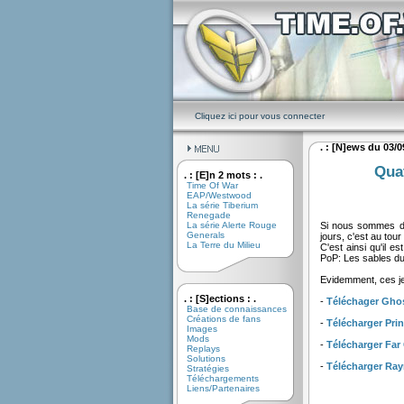
Cliquez ici pour vous connecter
. : [N]ews du 03/09
Quat
. : [E]n 2 mots : .
Time Of War
EAP/Westwood
La série Tiberium
Renegade
La série Alerte Rouge
Si nous sommes déj
Generals
jours, c'est au tou
La Terre du Milieu
C'est ainsi qu'il 
PoP: Les sables du
Evidemment, ces je
. : [S]ections : .
-
Téléchager Gho
Base de connaissances
Créations de fans
-
Télécharger Prin
Images
Mods
-
Télécharger Far
Replays
Solutions
-
Télécharger Raym
Stratégies
Téléchargements
Liens/Partenaires