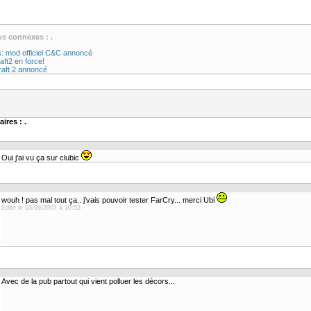
ws connexes : .
s: mod officiel C&C annoncé
aft2 en force!
raft 2 annoncé
ires : .
Oui j'ai vu ça sur clubic
wouh ! pas mal tout ça.. j'vais pouvoir tester FarCry... merci Ubi
Edité le 03/09/2007 à 10:53
Avec de la pub partout qui vient polluer les décors...