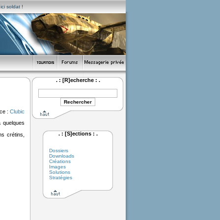
ci soldat !
. : [R]echerche : .
ce :
Clubic
a quelques
. : [S]ections : .
s crétins,
Dossiers
Downloads
Créations
Images
Solutions
Stratégies