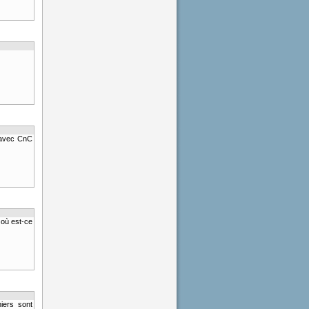
é avec CnC
s où est-ce
hiers sont