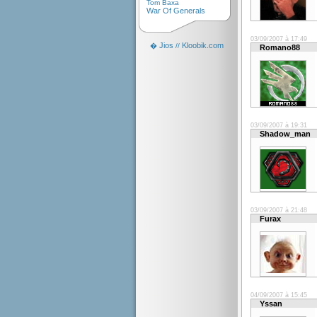
Tom Baxa
War Of Generals
03/09/2007 à 17:49
Jios
Kloobik.com
�
//
Romano88
03/09/2007 à 19:31
Shadow_man
03/09/2007 à 21:48
Furax
04/09/2007 à 15:45
Yssan