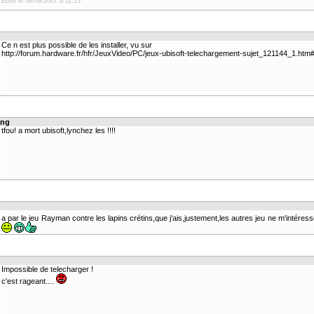
Edité le 08/09/2007 à 11:13
Ce n est plus possible de les installer, vu sur
http://forum.hardware.fr/hfr/JeuxVideo/PC/jeux-ubisoft-telechargement-sujet_121144_1.ht
ing
tfou! a mort ubisoft,lynchez les !!!!
a par le jeu Rayman contre les lapins crétins,que j'ais,justement,les autres jeu ne m'intéres
Impossible de telecharger !
c'est rageant....