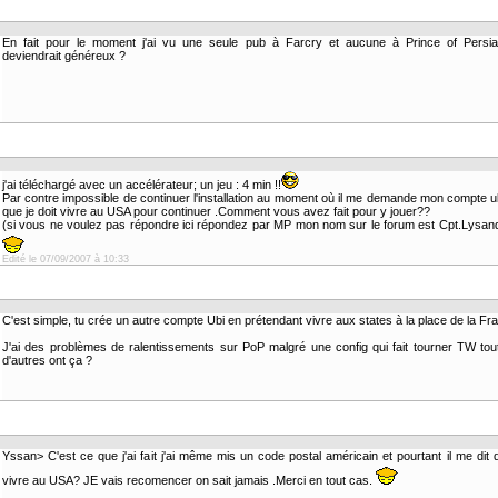
En fait pour le moment j'ai vu une seule pub à Farcry et aucune à Prince of Persia..
deviendrait généreux ?
j'ai téléchargé avec un accélérateur; un jeu : 4 min !!
Par contre impossible de continuer l'installation au moment où il me demande mon compte ubi
que je doit vivre au USA pour continuer .Comment vous avez fait pour y jouer??
(si vous ne voulez pas répondre ici répondez par MP mon nom sur le forum est Cpt.Lysan
Edité le 07/09/2007 à 10:33
C'est simple, tu crée un autre compte Ubi en prétendant vivre aux states à la place de la Fr
J'ai des problèmes de ralentissements sur PoP malgré une config qui fait tourner TW to
d'autres ont ça ?
Yssan> C'est ce que j'ai fait j'ai même mis un code postal américain et pourtant il me dit q
vivre au USA? JE vais recomencer on sait jamais .Merci en tout cas.