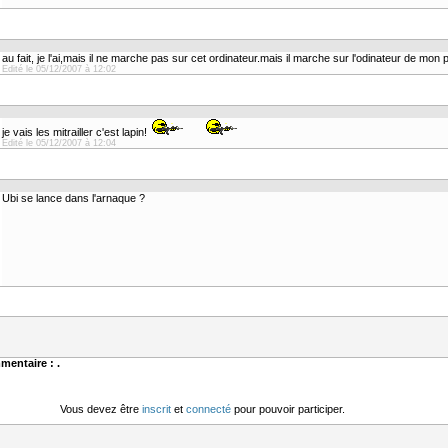
au fait, je l'ai,mais il ne marche pas sur cet ordinateur.mais il marche sur l'odinateur de mon 
Edité le 05/12/2007 à 12:02
je vais les mitrailler c'est lapin!
Edité le 05/12/2007 à 12:04
Ubi se lance dans l'arnaque ?
mentaire : .
Vous devez être
inscrit
et
connecté
pour pouvoir participer.