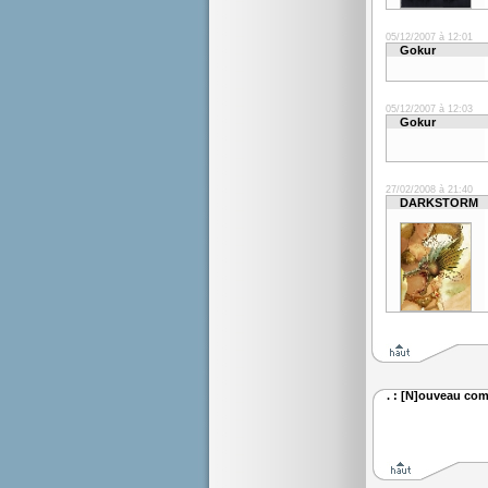
05/12/2007 à 12:01
Gokur
05/12/2007 à 12:03
Gokur
27/02/2008 à 21:40
DARKSTORM
. : [N]ouveau com