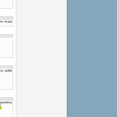
ne vit pas
un public
paramètres