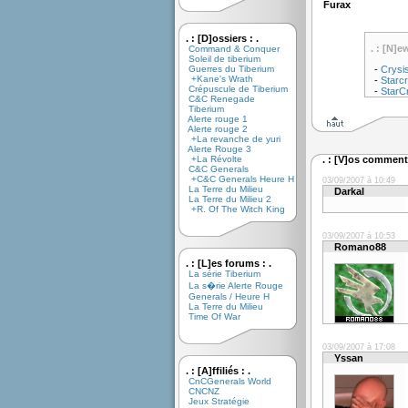
Furax
. : [D]ossiers : .
. : [N]e
Command & Conquer
Soleil de tiberium
Guerres du Tiberium
-
Crysi
+Kane's Wrath
-
Starcr
Crépuscule de Tiberium
-
StarC
C&C Renegade
Tiberium
Alerte rouge 1
Alerte rouge 2
+La revanche de yuri
Alerte Rouge 3
+La Révolte
. : [V]os commenta
C&C Generals
+C&C Generals Heure H
03/09/2007 à 10:49
La Terre du Milieu
Darkal
La Terre du Milieu 2
+R. Of The Witch King
03/09/2007 à 10:53
Romano88
. : [L]es forums : .
La série Tiberium
La s�rie Alerte Rouge
Generals / Heure H
La Terre du Milieu
Time Of War
03/09/2007 à 17:08
Yssan
. : [A]ffiliés : .
CnCGenerals World
CNCNZ
Jeux Stratégie