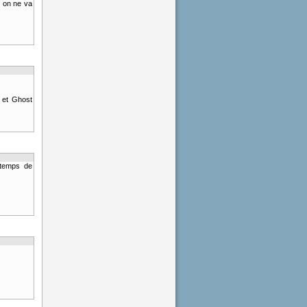
n on ne va
C et Ghost
 temps de