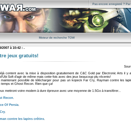
Pas encore enregistré ? Par i
Moteur de recherche TOW
/2007 à 10:42 : .
re jeux gratuits!
Sour
à content avec la mise à disposition gratuitement de C&C Gold par Electronic Arts il y 
r d'Ubi Soft d'agir de même mais cette-fois avec des jeux beaucoup plu récents!
est maintenant possible de télécharger pour pas un kopeck Far Cry, Rayman contre les lapin
 temps et Ghost Recon. Rien que ça!
ux mettront votre modem à dure épreuve avec une moyenne de 1.5Go à transférer...
st Recon
.
ce Of Persia
.
 Cry
.
an contre les lapins crétins
.