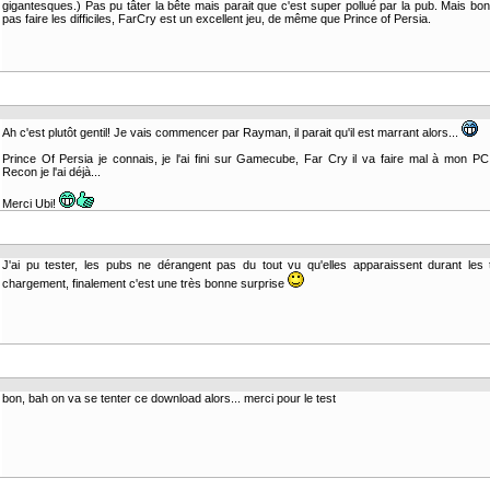
gigantesques.) Pas pu tâter la bête mais parait que c'est super pollué par la pub. Mais bo
pas faire les difficiles, FarCry est un excellent jeu, de même que Prince of Persia.
Ah c'est plutôt gentil! Je vais commencer par Rayman, il parait qu'il est marrant alors...
Prince Of Persia je connais, je l'ai fini sur Gamecube, Far Cry il va faire mal à mon P
Recon je l'ai déjà...
Merci Ubi!
J'ai pu tester, les pubs ne dérangent pas du tout vu qu'elles apparaissent durant les
chargement, finalement c'est une très bonne surprise
bon, bah on va se tenter ce download alors... merci pour le test