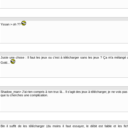
Yssan > oh ??
Juste une chose : Il faut les jeux ou c'est à télécharger sans les jeux ? Ça m'a mélang
Gold...
Shadow_man> J'ai rien compris à ton truc là... Il s'agit des jeux à télécharger, je ne vois pa
que tu cherches une complication.
Bin il suffit de les télécharger (du moins il faut essayer, le débit est faible et les fic