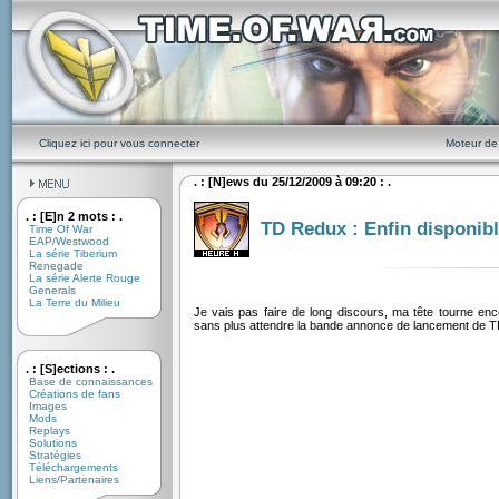
Cliquez ici pour vous connecter
Moteur de
. : [N]ews du 25/12/2009 à 09:20 : .
. : [E]n 2 mots : .
TD Redux : Enfin disponibl
Time Of War
EAP/Westwood
La série Tiberium
Renegade
La série Alerte Rouge
Generals
La Terre du Milieu
Je vais pas faire de long discours, ma tête tourne en
sans plus attendre la bande annonce de lancement de T
. : [S]ections : .
Base de connaissances
Créations de fans
Images
Mods
Replays
Solutions
Stratégies
Téléchargements
Liens/Partenaires