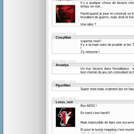
Il y a quelque chose de bizarre che
temps en noir...
Pareil quand je joue et construit un 
brouillard de guerre, mais droit et ho
Une idée ?
26/12/2009 à 17:58
CrazyMan
superbe mod !
Il y a la main noire de jouable et le
!
J'y retourne !
26/12/2009 à 19:02
Arcadya
Un truc bizarre dans l'installateur :
bon chemin du jeu (en consultant la b
26/12/2009 à 19:04
PgunMan
Super mod mais vraiment dur en hard
26/12/2009 à 19:32
Lotus_noir
Bon MOD !
En hard c'est hard!!!
Mais impossible de faire une escarm
Et pour le bump mapping c'est moche n
Edité le 26/12/2009 à 19:33