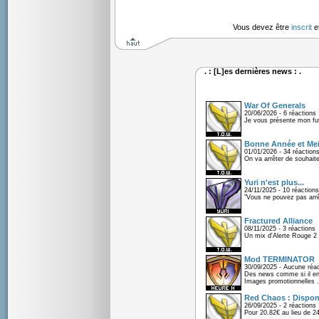
Vous devez être
inscrit
e
. : [L]es dernières news : .
War Of Generals
20/06/2026 - 6 réactions
Je vous présente mon fu
Bonne Année et Mei
01/01/2026 - 34 réaction
On va arrêter de souhaite
Yuri n'est plus...
24/11/2025 - 10 réactions
"Vous ne pouvez pas arrêt
Fractured Alliance
08/11/2025 - 3 réactions
Un mix d'Alerte Rouge 2 e
Mod TERMINATOR
30/09/2025 - Aucune réac
Des news comme si il en 
Images promotionnelles .
Red Chaos : Disponi
26/09/2025 - 2 réactions
Pour 20.82€ au lieu de 2