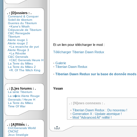
. : [D]ossiers : .
Command & Conquer
Soleil de tiberium
Guerres du Tiberium
+Kane's Wrath
Crépuscule de Tiberium
C&C Renegade
Tiberium
Alerte rouge 1
Alerte rouge 2
Et un lien pour télécharger le mod :
+La revanche de yuri
Alerte Rouge 3
Télécharger Tiberian Dawn Redux
+La Révolte
C&C Generals
+C&C Generals Heure H
-
Galerie
La Terre du Milieu
-
Tiberian Dawn Redux
La Terre du Milieu 2
+R. Of The Witch King
-
Tiberian Dawn Redux sur la base de donnée mod
. : [L]es forums : .
Yssan
La série Tiberium
La s�rie Alerte Rouge
Generals / Heure H
La Terre du Milieu
. : [N]ews connexes : .
Time Of War
-
Tiberian Dawn Redux : Du nouveau !
-
Generation X : Update atomique !
-
Mod "Advanced AI" relifté !
. : [A]ffiliés : .
CnCGenerals World
CNCNZ
Jeux Stratégie