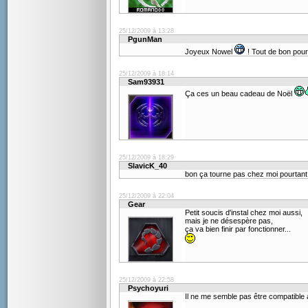
25/12/2009 à 13:28
PgunMan
Joyeux Nowel
! Tout de bon pour
25/12/2009 à 18:14
Sam93931
Ça ces un beau cadeau de Noël
25/12/2009 à 18:29
SlavicK_40
bon ça tourne pas chez moi pourtant j
25/12/2009 à 22:04
Gear
Petit soucis d'instal chez moi aussi,
mais je ne désespère pas,
ça va bien finir par fonctionner...
25/12/2009 à 22:58
Psychoyuri
Il ne me semble pas être compatible 