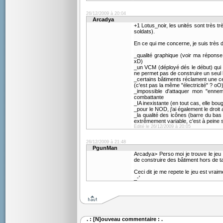
26/12/2009 à 20:04
Arcadya
+1 Lotus_noir, les unités sont très t
soldats).
En ce qui me concerne, je suis très 
_qualité graphique (voir ma réponse
xD)
_un VCM (déployé dés le début) qui se
ne permet pas de construire un seul 
_certains bâtiments réclament une cen
(c'est pas la même "électricité" ? oO)
_impossible d'attaquer mon "ennem
combattante
_IA inexistante (en tout cas, elle bou
_pour le NOD, j'ai également le droit
_la qualité des icônes (barre du bas :
extrêmement variable, c'est à peine si
Edité le 26/12/2009 à 20:05
26/12/2009 à 21:48
PgunMan
Arcadya> Perso moi je trouve le jeu
de construire des bâtiment hors de t
Ceci dit je me repete le jeu est vraim
_-'
. : [N]ouveau commentaire : .