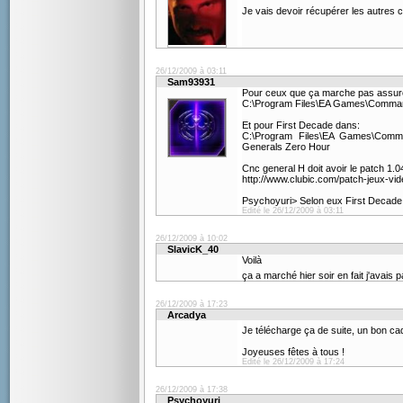
Je vais devoir récupérer les autres ch
26/12/2009 à 03:11
Sam93931
Pour ceux que ça marche pas assurez 
C:\Program Files\EA Games\Comman
Et pour First Decade dans:
C:\Program Files\EA Games\Com
Generals Zero Hour
Cnc general H doit avoir le patch 1.04
http://www.clubic.com/patch-jeux-v
Psychoyuri> Selon eux First Decade 
Edité le 26/12/2009 à 03:11
26/12/2009 à 10:02
SlavicK_40
Voilà
ça a marché hier soir en fait j'avais
26/12/2009 à 17:23
Arcadya
Je télécharge ça de suite, un bon c
Joyeuses fêtes à tous !
Edité le 26/12/2009 à 17:24
26/12/2009 à 17:38
Psychoyuri