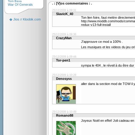
Tom Baxa
. : [V]os commentaires : .
War Of Generals
25/12/2009 à 09:31
SlavicK_40
Ton lien foire, faut mettre directement
Jios
Kloobik.com
�
//
http://www.moddb.com/mods/command
redux-v13-full-install
25/12/2009 à 09:36
CrazyMan
J'approuve ce mod a 100% .
Les musiques et les videos du jeu orig
25/12/2009 à 09:44
Tor-pen1
sympa le 404 , le réveil à du être dur
25/12/2009 à 10:28
Denosyss
aller dans la section mod de TOW il y
25/12/2009 à 10:49
Romano88
Joyeux Noël en effet! Joli cadeau en