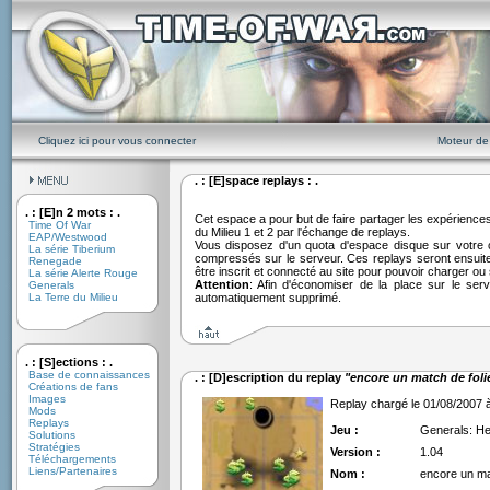
Cliquez ici pour vous connecter
Moteur de
. : [E]space replays : .
. : [E]n 2 mots : .
Cet espace a pour but de faire partager les expériences
Time Of War
du Milieu 1 et 2 par l'échange de replays.
EAP/Westwood
Vous disposez d'un quota d'espace disque sur votre
La série Tiberium
compressés sur le serveur. Ces replays seront ensuite 
Renegade
être inscrit et connecté au site pour pouvoir charger o
La série Alerte Rouge
Attention
: Afin d'économiser de la place sur le ser
Generals
La Terre du Milieu
automatiquement supprimé.
. : [S]ections : .
Base de connaissances
. : [D]escription du replay
"encore un match de foli
Créations de fans
Images
Replay chargé le 01/08/2007 
Mods
Replays
Jeu :
Generals: H
Solutions
Stratégies
Version :
1.04
Téléchargements
Liens/Partenaires
Nom :
encore un mat