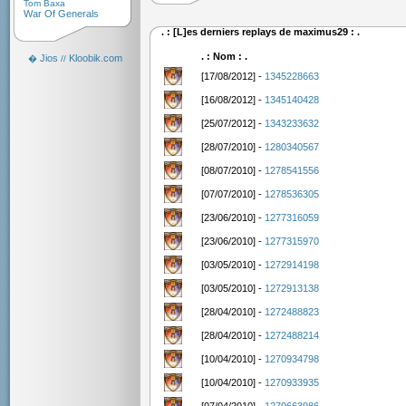
Tom Baxa
War Of Generals
. : [L]es derniers replays de maximus29 : .
. : Nom : .
Jios
Kloobik.com
�
//
[17/08/2012] -
1345228663
[16/08/2012] -
1345140428
[25/07/2012] -
1343233632
[28/07/2010] -
1280340567
[08/07/2010] -
1278541556
[07/07/2010] -
1278536305
[23/06/2010] -
1277316059
[23/06/2010] -
1277315970
[03/05/2010] -
1272914198
[03/05/2010] -
1272913138
[28/04/2010] -
1272488823
[28/04/2010] -
1272488214
[10/04/2010] -
1270934798
[10/04/2010] -
1270933935