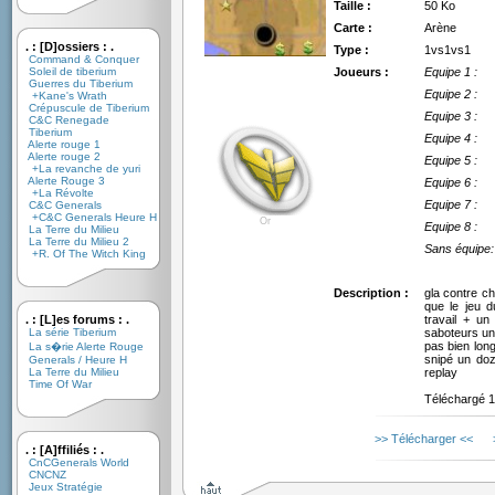
Taille :
50 Ko
Carte :
Arène
. : [D]ossiers : .
Type :
1vs1vs1
Command & Conquer
Soleil de tiberium
Joueurs :
Equipe 1 :
Guerres du Tiberium
Equipe 2 :
+Kane's Wrath
Crépuscule de Tiberium
Equipe 3 :
C&C Renegade
Tiberium
Equipe 4 :
Alerte rouge 1
Alerte rouge 2
Equipe 5 :
+La revanche de yuri
Alerte Rouge 3
Equipe 6 :
+La Révolte
Equipe 7 :
C&C Generals
+C&C Generals Heure H
Or
Equipe 8 :
La Terre du Milieu
La Terre du Milieu 2
Sans équipe:
+R. Of The Witch King
Description :
gla contre ch
que le jeu d
. : [L]es forums : .
travail + u
La série Tiberium
saboteurs un
pas bien long
La s�rie Alerte Rouge
snipé un doze
Generals / Heure H
La Terre du Milieu
replay
Time Of War
Téléchargé 14
>> Télécharger <<
. : [A]ffiliés : .
CnCGenerals World
CNCNZ
Jeux Stratégie