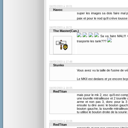
04/05/2003 à 16:01
Havoc
super les images sa dois faire mal p
paix et pour le nod qu'il crève touss
04/05/2003 à 16:51
The Master(Can.)
Sa va faire MAL!!!
trasporte les tank???
04/05/2003 à 17:48
Stunko
Vous avez vu la taille de l'usine de v
Le MKII est dedans et ye encore bcp 
04/05/2003 à 18:05
RedTitan
mais pour le mk 2, esc qu'il est compl
une tourelle mitrailleuse et 2 tourel
arme et non pas 3, donc pour la 3 
ensuite tu dire avec le bouton gauche
bouton gauche, la tourelle mitrailleus
tu utilise le bouton droite de la sourie 
04/05/2003 à 18:06
RedTitan