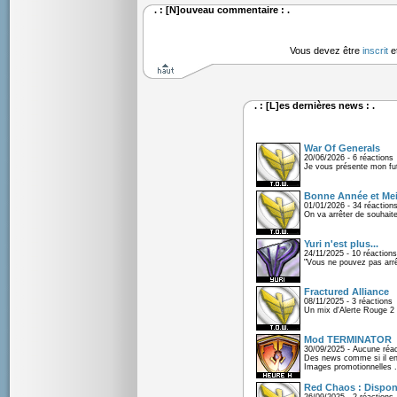
. : [N]ouveau commentaire : .
Vous devez être
inscrit
e
. : [L]es dernières news : .
War Of Generals
20/06/2026 - 6 réactions
Je vous présente mon fu
Bonne Année et Mei
01/01/2026 - 34 réaction
On va arrêter de souhaite
Yuri n'est plus...
24/11/2025 - 10 réactions
"Vous ne pouvez pas arrêt
Fractured Alliance
08/11/2025 - 3 réactions
Un mix d'Alerte Rouge 2 e
Mod TERMINATOR
30/09/2025 - Aucune réac
Des news comme si il en 
Images promotionnelles .
Red Chaos : Disponi