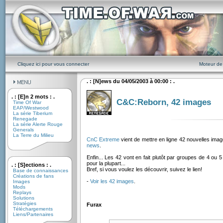
Cliquez ici pour vous connecter
Moteur de
. : [N]ews du 04/05/2003 à 00:00 : .
. : [E]n 2 mots : .
C&C:Reborn, 42 images
Time Of War
EAP/Westwood
La série Tiberium
Renegade
La série Alerte Rouge
Generals
La Terre du Milieu
CnC Extreme
vient de mettre en ligne 42 nouvelles im
news
.
Enfin... Les 42 vont en fait plutôt par groupes de 4 ou 5
pour la plupart...
. : [S]ections : .
Bref, si vous voulez les découvrir, suivez le lien!
Base de connaissances
Créations de fans
-
Voir les 42 images
.
Images
Mods
Replays
Solutions
Stratégies
Furax
Téléchargements
Liens/Partenaires