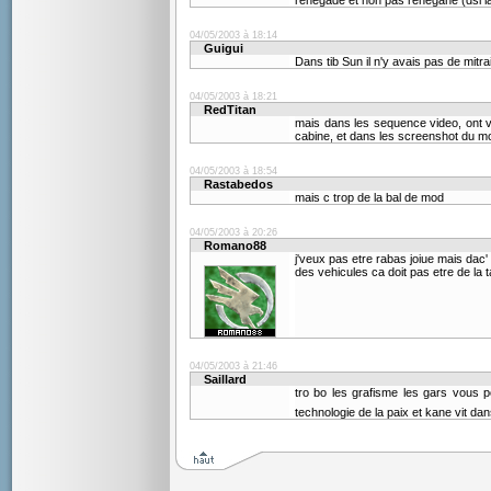
renegade et non pas renegane (dsl la
04/05/2003 à 18:14
Guigui
Dans tib Sun il n'y avais pas de mitrai
04/05/2003 à 18:21
RedTitan
mais dans les sequence video, ont v
cabine, et dans les screenshot du mo
04/05/2003 à 18:54
Rastabedos
mais c trop de la bal de mod
04/05/2003 à 20:26
Romano88
j'veux pas etre rabas joiue mais dac'
des vehicules ca doit pas etre de la
04/05/2003 à 21:46
Saillard
tro bo les grafisme les gars vous 
technologie de la paix et kane vit da