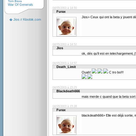
Tom Baxa
War Of Generals
04/05/2003 à 14:50
Furax
Jios> Ceux qui ont la beta y jouent d
Jios
Kloobik.com
�
//
04/05/2003 à 14:52
Jios
ok, dés qu'il est en telechargement, 
04/05/2003 à 14:57
Death_Limit
Ouah!
C tro bo!!!
04/05/2003 à 15:23
Blackdeath666
mais merde c quand que la beta sor
04/05/2003 à 15:28
Furax
blackdeath666> Elle est déjà sortie, 