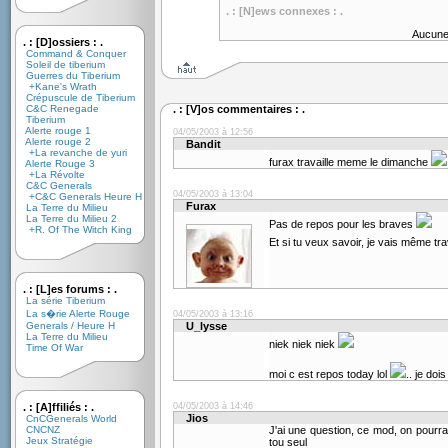
. : [N]ews connexes : .
Aucune
. : [D]ossiers : .
Command & Conquer
Soleil de tiberium
Guerres du Tiberium
+Kane's Wrath
Crépuscule de Tiberium
C&C Renegade
. : [V]os commentaires : .
Tiberium
Alerte rouge 1
04/05/2003 à 12:56
Alerte rouge 2
Bandit
+La revanche de yuri
furax travaille meme le dimanche
Alerte Rouge 3
+La Révolte
C&C Generals
04/05/2003 à 13:04
+C&C Generals Heure H
Furax
La Terre du Milieu
La Terre du Milieu 2
Pas de repos pour les braves
+R. Of The Witch King
Et si tu veux savoir, je vais même trav
. : [L]es forums : .
La série Tiberium
La s�rie Alerte Rouge
04/05/2003 à 13:16
Generals / Heure H
U_lysse
La Terre du Milieu
niek niek niek
Time Of War
moi c est repos today lol
.. je doi
. : [A]ffiliés : .
04/05/2003 à 14:46
Jios
CnCGenerals World
CNCNZ
J'ai une question, ce mod, on pourra
Jeux Stratégie
tou seul