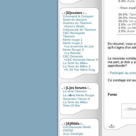
0.4%
: Autre
- Vous espér
. : [D]ossiers : .
36.6%
: Tibe
Command & Conquer
26.5%
: Aler
Soleil de tiberium
28.2%
: Un 
Guerres du Tiberium
2.9%
: un F
+Kane's Wrath
2.9%
: un 
Crépuscule de Tiberium
2.9%
: Autre
C&C Renegade
Tiberium
Alerte rouge 1
Alerte rouge 2
En résumé, vous esp
+La revanche de yuri
qu'il s'agira d'un 
Alerte Rouge 3
+La Révolte
C&C Generals
Le nouveau sondage
+C&C Generals Heure H
ma part, je dois y 
La Terre du Milieu
approfondie?
La Terre du Milieu 2
+R. Of The Witch King
-
Participer au son
Ce sondage est auss
. : [L]es forums : .
La série Tiberium
Furax
La s�rie Alerte Rouge
Generals / Heure H
La Terre du Milieu
Time Of War
. : [N]e
. : [A]ffiliés : .
CnCGenerals World
CNCNZ
Jeux Stratégie