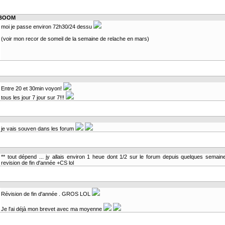
ABOOM
moi je passe environ 72h30/24 dessu
(voir mon recor de someil de la semaine de relache en mars)
Entre 20 et 30min voyon!
tous les jour 7 jour sur 7!!!
je vais souven dans les forum
** tout dépend ... jy allais environ 1 heue dont 1/2 sur le forum depuis quelques semaine
revision de fin d'année +CS lol
Révision de fin d'année . GROS LOL
Je l'ai déjà mon brevet avec ma moyenne