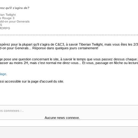
ez qu'il s'agira de?
rian Twilight
te Rouge 3
add-on pour Generals
PS
MMORPG
érez pour la plupart qu'il s'agira de C&C3, à savoir Tiberian Twilight, mais vous êtes les 2/
add-on pour Generals... Réponse dans quelques jours certainement!
 pose une question concernant le site, à savoir le temps que vous passez dessus chaque j
passer au moins 2H, mais c'est normal me direz-vous... Et vous, passage en flèche ou lectur
dage
.
i accessible sur la page d'accueil du site.
ws connexes : .
Aucune news connexe.