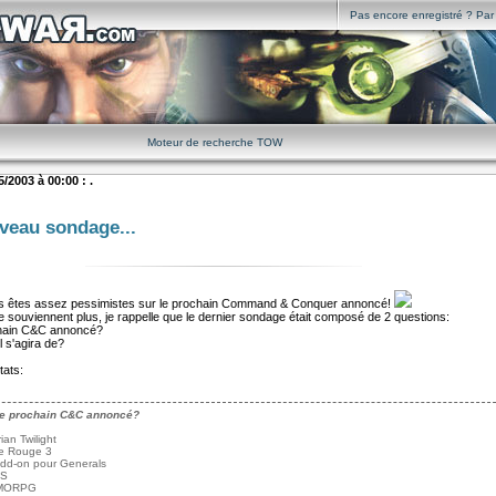
Pas encore enregistré ? Par i
Moteur de recherche TOW
/2003 à 00:00 : .
veau sondage...
 êtes assez pessimistes sur le prochain Command & Conquer annoncé!
 souviennent plus, je rappelle que le dernier sondage était composé de 2 questions:
chain C&C annoncé?
l s'agira de?
tats:
le prochain C&C annoncé?
rian Twilight
te Rouge 3
add-on pour Generals
PS
MMORPG