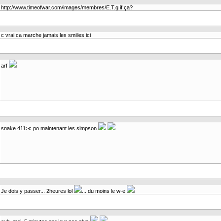
http://www.timeofwar.com/images/membres/E.T.g if ça?
c vrai ca marche jamais les smilies ici
arf
snake.411>c po maintenant les simpson
Je dois y passer... 2heures lol
... du moins le w-e