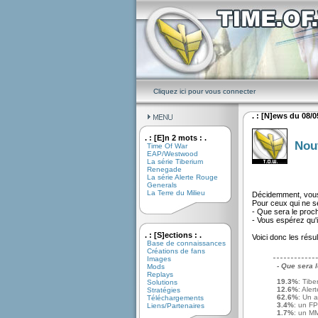
Cliquez ici pour vous connecter
. : [N]ews du 08/05
. : [E]n 2 mots : .
Nou
Time Of War
EAP/Westwood
La série Tiberium
Renegade
La série Alerte Rouge
Generals
La Terre du Milieu
Décidemment, vous
Pour ceux qui ne se
- Que sera le pro
- Vous espérez qu'i
. : [S]ections : .
Voici donc les résul
Base de connaissances
Créations de fans
Images
- Que sera 
Mods
Replays
19.3%
: Tibe
Solutions
12.6%
: Aler
Stratégies
62.6%
: Un 
Téléchargements
3.4%
: un F
Liens/Partenaires
1.7%
: un 