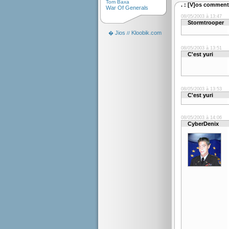
Tom Baxa
. : [V]os commenta
War Of Generals
08/05/2003 à 13:47
Stormtrooper
Jios
Kloobik.com
�
//
08/05/2003 à 13:51
C'est yuri
08/05/2003 à 13:53
C'est yuri
08/05/2003 à 14:06
CyberDenix