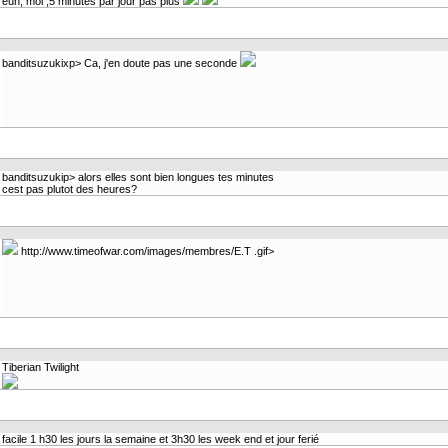
euh, moi ,5 minutes par jour pas plus
banditsuzukixp> Ca, j'en doute pas une seconde
banditsuzukip> alors elles sont bien longues tes minutes
cest pas plutot des heures?
http://www.timeofwar.com/images/membres/E.T .gif>
Tiberian Twilight
facile 1 h30 les jours la semaine et 3h30 les week end et jour ferié