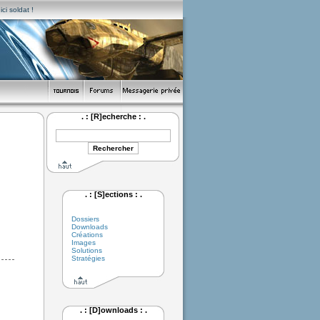
ci soldat !
. : [R]echerche : .
. : [S]ections : .
Dossiers
Downloads
Créations
Images
Solutions
Stratégies
. : [D]ownloads : .