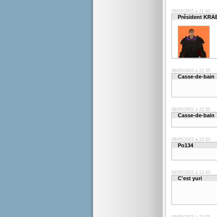
08/05/2003 à 21:41
Président KR
08/05/2003 à 22:35
Casse-de-bain
08/05/2003 à 22:35
Casse-de-bain
08/05/2003 à 22:53
Po134
09/05/2003 à 12:43
C'est yuri