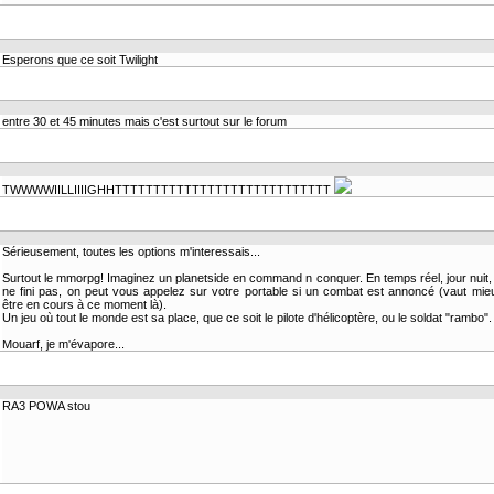
Esperons que ce soit Twilight
entre 30 et 45 minutes mais c'est surtout sur le forum
TWWWWIILLIIIIGHHTTTTTTTTTTTTTTTTTTTTTTTTTTTT
Sérieusement, toutes les options m'interessais...
Surtout le mmorpg! Imaginez un planetside en command n conquer. En temps réel, jour nuit, 
ne fini pas, on peut vous appelez sur votre portable si un combat est annoncé (vaut mi
être en cours à ce moment là).
Un jeu où tout le monde est sa place, que ce soit le pilote d'hélicoptère, ou le soldat "rambo".
Mouarf, je m'évapore...
RA3 POWA stou