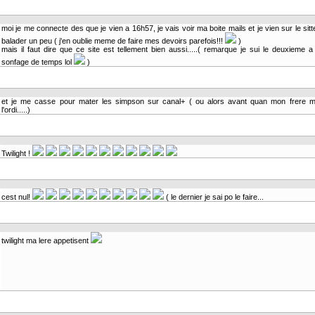
moi je me connecte des que je vien a 16h57, je vais voir ma boite mails et je vien sur le sit
balader un peu ( j'en oublie meme de faire mes devoirs parefois!!!
)
mais il faut dire que ce site est tellement bien aussi.....( remarque je sui le deuxieme a
sonfage de temps lol
)
et je me casse pour mater les simpson sur canal+ ( ou alors avant quan mon frere m
l'ordi.....)
Twilight !
cest nul!
( le dernier je sai po le faire...
twilight ma lere appetisent