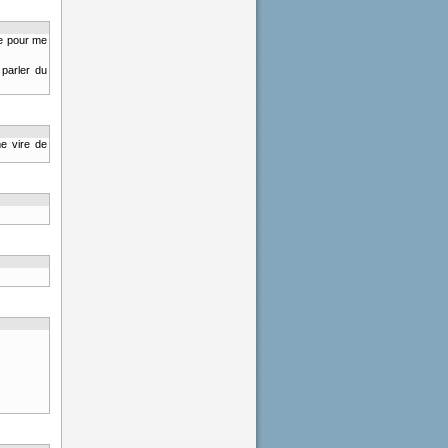
te pour me
 parler du
e vire de