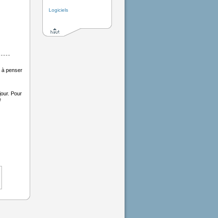
Logiciels
3 à penser
our. Pour
e