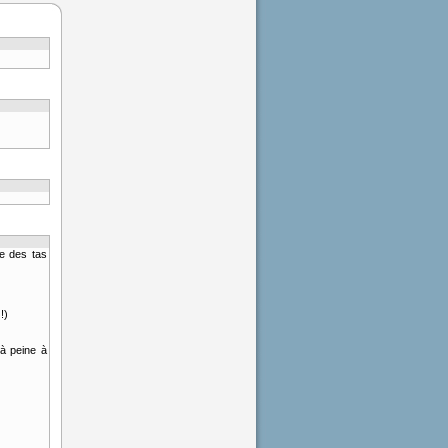
re des tas
!)
 à peine à