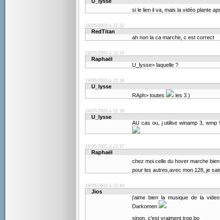
U_lysse
si le lien il va, mais la vidéo plante 
19/05/2003 à 22:32
RedTitan
ah non la ca marche, c est correct
19/05/2003 à 22:33
Raphaël
U_lysse> laquelle ?
19/05/2003 à 22:34
U_lysse
RAph> toutes
les 3 )
19/05/2003 à 22:36
U_lysse
AU cas ou, j utilise winamp 3, wmp 9
19/05/2003 à 22:37
Raphaël
chez moi celle du hover marche bie
pour les autres,avec mon 128, je sa
19/05/2003 à 22:44
Jios
j'aime bien la musique de la vid
Darkomen
sinon, c'est vraiment trop bo