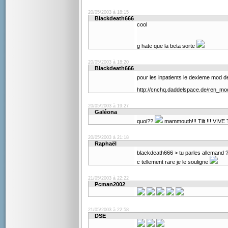
20/05/2003 à 18:15
Blackdeath666
cool
g hate que la beta sorte
20/05/2003 à 18:20
Blackdeath666
pour les inpatients le dexieme mod de
http://cnchq.daddelspace.de/ren_mo
20/05/2003 à 19:27
Galéona
quoi??
mammouth!!! Tilt !!! VIV
20/05/2003 à 21:18
Raphaël
blackdeath666 > tu parles allemand
c tellement rare je le souligne
21/05/2003 à 22:22
Pcman2002
21/05/2003 à 22:58
DSE