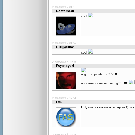
20/05/2003 à 01:10
Doctorrock
cool
20/05/2003 à 01:59
Gui||@ume
cool
20/05/2003 à 11:16
Psychoyuri
arg ca a planter a 93%!!!
aaaaaaaaaaaarrrrrrrrrrrg!!!!!!!!!!!
20/05/2003 à 12:51
FAS
U_lysse >> essaie avec Apple Quick