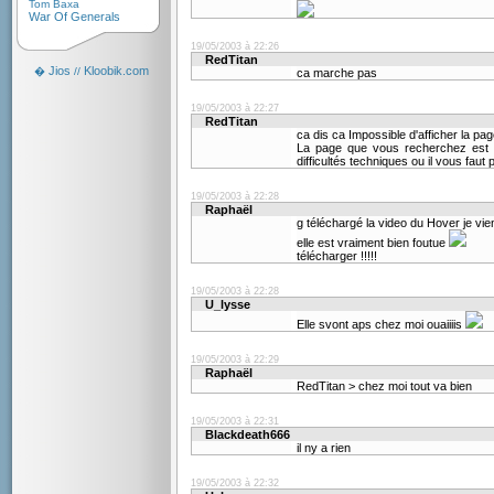
Tom Baxa
War Of Generals
19/05/2003 à 22:26
RedTitan
Jios
Kloobik.com
�
//
ca marche pas
19/05/2003 à 22:27
RedTitan
ca dis ca Impossible d'afficher la pa
La page que vous recherchez est ac
difficultés techniques ou il vous faut
19/05/2003 à 22:28
Raphaël
g téléchargé la video du Hover je vien
elle est vraiment bien foutue
télécharger !!!!!
19/05/2003 à 22:28
U_lysse
Elle svont aps chez moi ouaiiiis
19/05/2003 à 22:29
Raphaël
RedTitan > chez moi tout va bien
19/05/2003 à 22:31
Blackdeath666
il ny a rien
19/05/2003 à 22:32