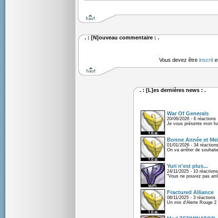
. : [N]ouveau commentaire : .
Vous devez être
inscrit
e
. : [L]es dernières news : .
War Of Generals
20/06/2026 - 6 réactions
Je vous présente mon fu
Bonne Année et Mei
01/01/2026 - 34 réaction
On va arrêter de souhaite
Yuri n'est plus...
24/11/2025 - 10 réactions
"Vous ne pouvez pas arrêt
Fractured Alliance
08/11/2025 - 3 réactions
Un mix d'Alerte Rouge 2 e