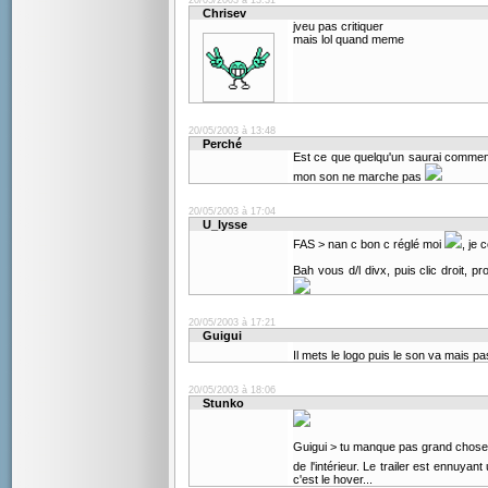
20/05/2003 à 13:31
Chrisev
jveu pas critiquer
mais lol quand meme
20/05/2003 à 13:48
Perché
Est ce que quelqu'un saurai comment
mon son ne marche pas
20/05/2003 à 17:04
U_lysse
FAS > nan c bon c réglé moi
, je
Bah vous d/l divx, puis clic droit, p
20/05/2003 à 17:21
Guigui
Il mets le logo puis le son va mais p
20/05/2003 à 18:06
Stunko
Guigui > tu manque pas grand chose...
de l'intérieur. Le trailer est ennuy
c'est le hover...