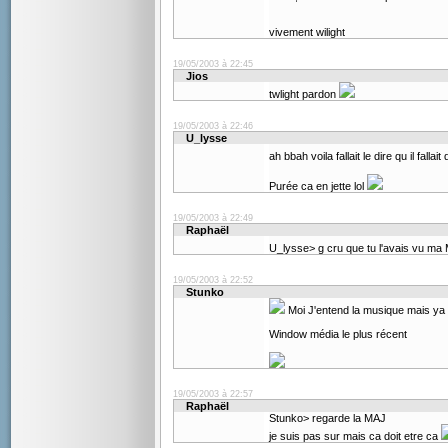
vivement wilight
19/05/2003 à 22:45
Jios
twlight pardon
19/05/2003 à 22:46
U_lysse
ah bbah voila fallait le dire qu il fallait
Purée ca en jette lol
19/05/2003 à 22:49
Raphaël
U_lysse> g cru que tu l'avais vu m
19/05/2003 à 22:52
Stunko
Moi J'entend la musique mais ya
Window média le plus récent
19/05/2003 à 22:57
Raphaël
Stunko> regarde la MAJ
je suis pas sur mais ca doit etre ca