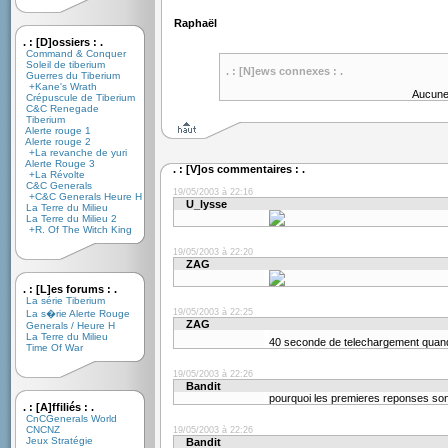
Raphaël
. : [D]ossiers : .
Command & Conquer
Soleil de tiberium
. : [N]ews connexes : .
Guerres du Tiberium
+Kane's Wrath
Aucune
Crépuscule de Tiberium
C&C Renegade
Tiberium
Alerte rouge 1
Alerte rouge 2
+La revanche de yuri
Alerte Rouge 3
. : [V]os commentaires : .
+La Révolte
C&C Generals
19/05/2003 à 22:16
+C&C Generals Heure H
U_lysse
La Terre du Milieu
La Terre du Milieu 2
+R. Of The Witch King
19/05/2003 à 22:20
ZAG
. : [L]es forums : .
La série Tiberium
19/05/2003 à 22:25
La s�rie Alerte Rouge
ZAG
Generals / Heure H
La Terre du Milieu
40 seconde de telechargement qu
Time Of War
19/05/2003 à 22:26
Bandit
pourquoi les premieres reponses son
. : [A]ffiliés : .
CnCGenerals World
CNCNZ
19/05/2003 à 22:26
Jeux Stratégie
Bandit