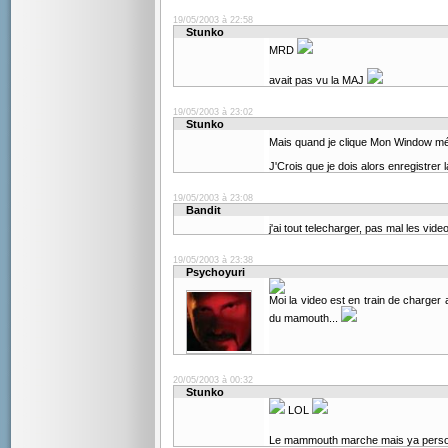
19/05/2003 à 22:58
Stunko
MRD
avait pas vu la MAJ
19/05/2003 à 23:02
Stunko
Mais quand je clique Mon Window mé
J'Crois que je dois alors enregistrer l
19/05/2003 à 23:08
Bandit
j'ai tout telecharger, pas mal les vid
19/05/2003 à 23:38
Psychoyuri
Moi la video est en train de charger 
du mamouth...
20/05/2003 à 00:32
Stunko
LOL
Le mammouth marche mais ya pers