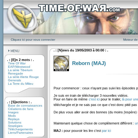
Cliquez ici pour vous connecter
Moteur de
. : [N]ews du 19/05/2003 à 00:00 : .
. : [E]n 2 mots : .
Reborn (MAJ)
Time Of War
EAP/Westwood
La série Tiberium
Renegade
La série Alerte Rouge
Generals
La Terre du Milieu
Pour commencer : ceux n'ayant pas suivi les épisodes 
Je suis en train de télécharger 3 nouvelles vidéos.
Pour en faire de même
c'est ici
pour le trailer,
là pour u
. : [S]ections : .
téléchargée et je ne sais pas ce que c'est donc pitié pas
Base de connaissances
Créations de fans
De plus vous aller avoir des bonnes (du moins j'espère) 
Images
Mods
Replays
Solutions
Maintenant quelque chose de complètement différent :
un
Stratégies
Téléchargements
MAJ :
pour pouvoir les lire c'est
par ici
Liens/Partenaires