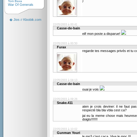
)
Tom Baxa
War Of Generals
Jios
Kloobik.com
�
//
22/05/2003 à 00:41
Casse-de-bain
eil! mon poste a disparue!
22/05/2003 à 00:50
Furax
regarde tes messages privés et tu c
22/05/2003 à 04:13
Casse-de-bain
ouai je vois
22/05/2003 à 09:26
Snake.411
aten je crois deviner: il ne faut p
respecté bla bla vbla cest ca?
jai eu la meme chose mais heurese
doigts!!!!!!!
22/05/2003 à 10:02
Gunman Youri
le mp3 c'est caca. Vive le mpc !!!