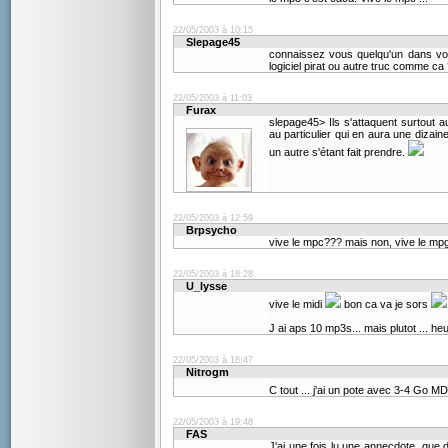
22/05/2003 à 10:15
Slepage45
connaissez vous quelqu'un dans vo
logiciel pirat ou autre truc comme ca
22/05/2003 à 11:03
Furax
slepage45> Ils s'attaquent surtout au
au particulier qui en aura une dizai
un autre s'étant fait prendre.
22/05/2003 à 12:59
Brpsycho
vive le mpc??? mais non, vive le mpg!
22/05/2003 à 18:28
U_lysse
vive le midi
bon ca va je sors
J ai aps 10 mp3s... mais plutot ... he
22/05/2003 à 18:47
Nitrogm
C tout ... j'ai un pote avec 3-4 Go 
22/05/2003 à 19:48
FAS
J'ai une fois lu une annecdote, que 