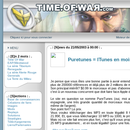
Cliquez ici pour vous connecter
Moteur de
. : [N]ews du 21/05/2003 à 00:00 : .
. : [E]n 2 mots : .
Puretunes = ITunes en moin
Time Of War
EAP/Westwood
La série Tiberium
Renegade
La série Alerte Rouge
Generals
La Terre du Milieu
Je pense que vous êtes une bonne partie à avoir entendu
plus de 200000 références et déjà plus de 2 millions de
Son principal intérêt? $0.99 le morceaux et pas d'abonne
c'est à un nouveau concurrent que doit faire face Apple d
. : [S]ections : .
Le site en question se nomme PureTunes (oui, moi auss
Base de connaissances
espagnole, une très grande quantité de morceaux musi
Créations de fans
même de l'argent).
Images
Mods
Son point fort? Le prix.
Replays
Vous voulez télécharger des MP3 en toute légalité 8 
Solutions
21.95€. Et, que vous téléchargiez 10 MP3 ou 1000, le pr
Stratégies
Mais où ce site fait encore plus fort, c'est qu'il vous p
Téléchargements
25 MP3 gratuitement... et en toute légalité! (pour une fois..
Liens/Partenaires