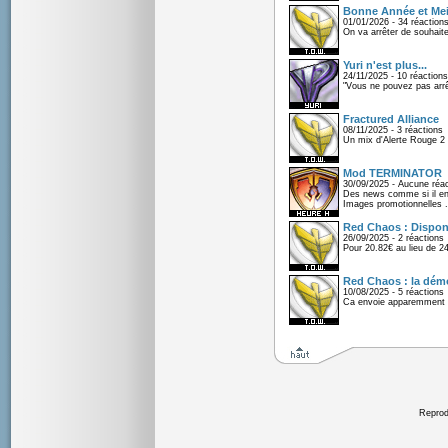
Bonne Année et Mei
01/01/2026 - 34 réaction
On va arrêter de souhaite
Yuri n'est plus...
24/11/2025 - 10 réactions
"Vous ne pouvez pas arrêt
Fractured Alliance
08/11/2025 - 3 réactions
Un mix d'Alerte Rouge 2 e
Mod TERMINATOR
30/09/2025 - Aucune réac
Des news comme si il en 
Images promotionnelles .
Red Chaos : Disponi
26/09/2025 - 2 réactions
Pour 20.82€ au lieu de 2
Red Chaos : la démo
10/08/2025 - 5 réactions
Ca envoie apparemment 
Reprodu