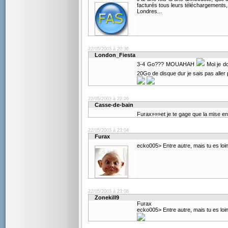
facturés tous leurs téléchargements, 
Londres...
22/05/2003 à 20:36
London_Fiesta
3-4 Go??? MOUAHAH
Moi je do
20Go de disque dur je sais pas aller 
22/05/2003 à 22:26
Casse-de-bain
Furax»»»et je te gage que la mise 
22/05/2003 à 23:04
Furax
ecko005> Entre autre, mais tu es loin 
22/05/2003 à 23:08
Zonekill9
Furax
ecko005> Entre autre, mais tu es loin 