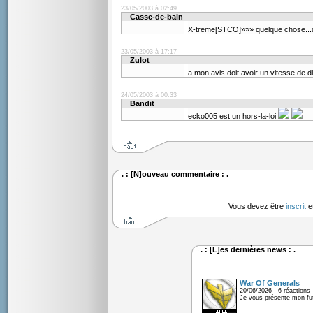
23/05/2003 à 02:49
Casse-de-bain
X-treme[STCO]»»» quelque chose...d
23/05/2003 à 17:17
Zulot
a mon avis doit avoir un vitesse de dl
24/05/2003 à 00:33
Bandit
ecko005 est un hors-la-loi
. : [N]ouveau commentaire : .
Vous devez être
inscrit
e
. : [L]es dernières news : .
War Of Generals
20/06/2026 - 6 réactions
Je vous présente mon fu