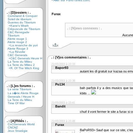
-
Aller sur PureTunes.com
.
. : [D]ossiers : .
Furax
Command & Conquer
Soleil de tiberium
Guerres du Tiberium
+Kane's Wrath
. : [N]ews connexes : .
Crépuscule de Tiberium
C&C Renegade
Aucune
Tiberium
Alerte rouge 1
Alerte rouge 2
+La revanche de yuri
Alerte Rouge 3
+La Révolte
C&C Generals
. : [V]os commentaires : .
+C&C Generals Heure H
La Terre du Milieu
21/05/2003 à 23:33
La Terre du Milieu 2
Bapor93
+R. Of The Witch King
autant les dl gratuit sur kazaa ou em
21/05/2003 à 23:36
Po134
. : [L]es forums : .
bah parfois il y a des musics que t
La série Tiberium
La s�rie Alerte Rouge
kbits ...
Generals / Heure H
La Terre du Milieu
21/05/2003 à 23:41
Time Of War
Bandit
chut! il vont fermer le site a furax si
. : [A]ffiliés : .
21/05/2003 à 23:48
CnCGenerals World
Furax
CNCNZ
BaPoR93> Sauf que sur ce site, c'est 
Jeux Stratégie