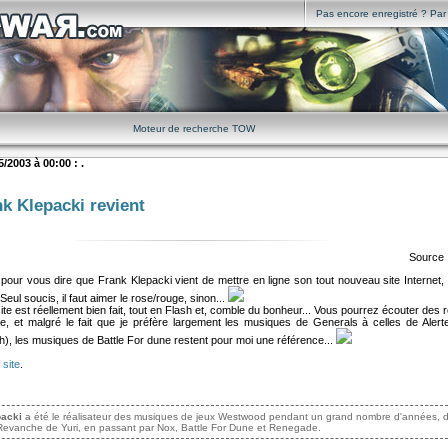
Pas encore enregistré ? Par i
Moteur de recherche TOW
/2003 à 00:00 : .
k Klepacki revient
Source 
our vous dire que Frank Klepacki vient de mettre en ligne son tout nouveau site Internet, e
Seul soucis, il faut aimer le rose/rouge, sinon...
site est réellement bien fait, tout en Flash et, comble du bonheur... Vous pourrez écouter des r
ste, et malgré le fait que je préfère largement les musiques de Generals à celles de Aler
h), les musiques de Battle For dune restent pour moi une référence...
 site
.
packi
a été le réalisateur des musiques de jeux Westwood pendant un grand nombre d'années, 
evanche de Yuri, en passant par Nox, Battle For Dune et Renegade.