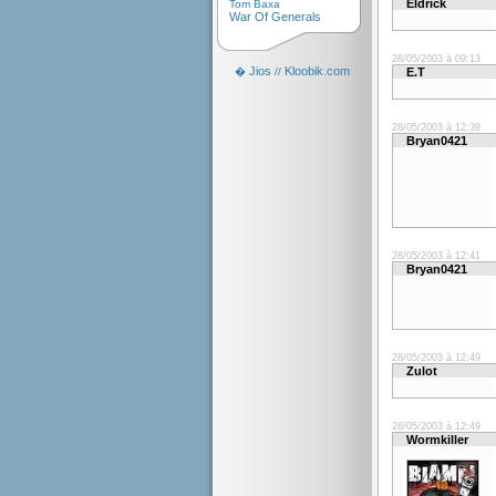
Eldrick
Tom Baxa
War Of Generals
28/05/2003 à 09:13
Jios
Kloobik.com
�
//
E.T
28/05/2003 à 12:39
Bryan0421
28/05/2003 à 12:41
Bryan0421
28/05/2003 à 12:49
Zulot
28/05/2003 à 12:49
Wormkiller