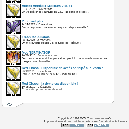
Bonne Année et Meilleurs Vœux !
01/01/2026 - 34 réactions
On va arrêter de souhaiter du C&C, ça porte la poisse...
Yuri n'est plus...
24/11/2025 - 10 réactions
"Vous ne pouvez pas arrêter ce qui est déjà inévitable."
Fractured Alliance
08/11/2025 - 3 réactions
Un mix d'Alerte Rouge 2 et le Soleil de Tibérium !
Mod TERMINATOR
30/09/2025 - Aucune réaction
Des news comme si il en pleuvait ou pas lol. Une nouvelle unité et des
Images promotionnelles .
Red Chaos : Disponible en accès anticipé sur Steam !
26/09/2025 - 2 réactions
Pour 20.82€ au lieu de 24.50€ ! Jusqu'au 10/10.
Red Chaos : la démo est disponible !
10/08/2025 - 5 réactions
Ca envoie apparemment du lourd
Copyright © 1996-2005. Tous droits réservés.
Reproduction totale ou partielle interdite sans l'autorisation de l'auteur