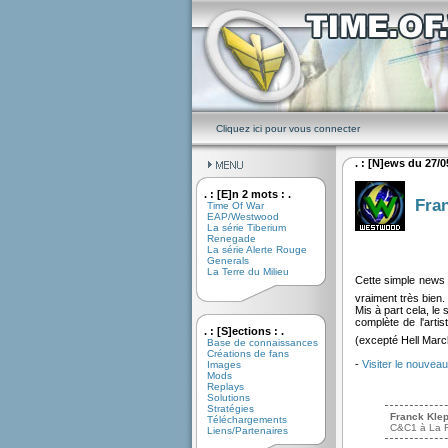
Cliquez ici pour vous connecter
. : [N]ews du 27/05
. : [E]n 2 mots : .
Fran
Time Of War
EAP/Westwood
La série Tiberium
Renegade
La série Alerte Rouge
Generals
La Terre du Milieu
Cette simple news p
vraiment très bien. 
Mis à part cela, le 
complète de l'arti
. : [S]ections : .
(excepté Hell Marc
Base de connaissances
Créations de fans
-
Visiter le nouveau
Images
Mods
Replays
Solutions
Stratégies
Franck Kle
Téléchargements
C&C1 à La R
Liens/Partenaires