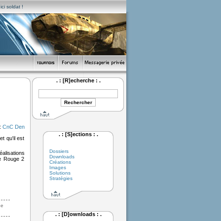
ci soldat !
. : [R]echerche : .
:
CnC Den
. : [S]ections : .
t qu'il est
Dossiers
éalisations
Downloads
te Rouge 2
Créations
Images
Solutions
Stratégies
de
. : [D]ownloads : .