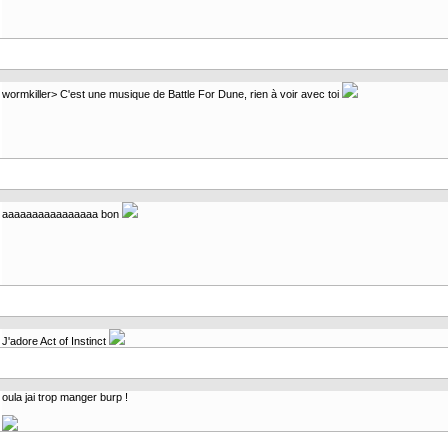
wormkiller> C'est une musique de Battle For Dune, rien à voir avec toi
aaaaaaaaaaaaaaaa bon
J'adore Act of Instinct
oula jai trop manger burp !