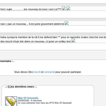
hors sujet.................tes nouveau toi sonc cest ca???
nan c pas un nouveau... il est juste gravement atteint lol
haha sympa le membre de la rdt il me defend bien ^^ pour te repondre snake cherche moi dan
des inscrit chuis loin detre un nouveau ,ct juste un smiley test
mentaire : .
Vous devez être
inscrit
et
connecté
pour pouvoir participer.
. : [L]es dernières news : .
War Of Generals
20/06/2026 - 6 réactions
Je vous présente mon futur jeu RTS War Of Generals!