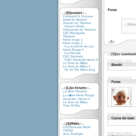
Furax
. : [D]ossiers : .
Command & Conquer
Soleil de tiberium
Guerres du Tiberium
. : [N]e
+Kane's Wrath
Crépuscule de Tiberium
C&C Renegade
Tiberium
Alerte rouge 1
Alerte rouge 2
+La revanche de yuri
Alerte Rouge 3
+La Révolte
. : [V]os commenta
C&C Generals
+C&C Generals Heure H
27/05/2003 à 23:55
La Terre du Milieu
Bandit
La Terre du Milieu 2
+R. Of The Witch King
28/05/2003 à 00:00
Furax
. : [L]es forums : .
La série Tiberium
La s�rie Alerte Rouge
Generals / Heure H
La Terre du Milieu
Time Of War
28/05/2003 à 00:04
Casse-de-bain
. : [A]ffiliés : .
CnCGenerals World
CNCNZ
28/05/2003 à 08:40
Jeux Stratégie