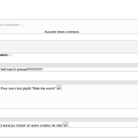
ws connexes : .
Aucune news connexe.
ires : .
hell march powaa!!!!!!!!!!!!!!!!!
Pour moi c'est plutôt "Ride the worm"
il aurai pu choisir un autre couleur de site!