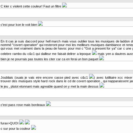
C kler c violent cette couleur! Faut un filtre
c'est pour kon le voit bien
En tt cas je suis daccord pour hell march mais vous oublier tous les musiques de laddon d
nommé "covert operation" qui resteront pour moi les meilleurs musiques dambiance et rene
qui vous met vraiment dans la peau de havoc pour moi c "Got a present for ya" car c une
celebre rambo du c&c1 qui dailleur me faisait delirer a lepoque
mais yen a dautres auss
bien je ne pourrais pas toutes les citer car ca en ferai un bon paquet
Joubliais (ouais je vais etre encore casse pied avec c&c1
) avec lutilitaire xcc mixe
trouver des muisques style hard rock dans le cd de covert operation , qui napparaissent j
le jeu , plutot etonnant mais agreable quand on y met la main dessus
c'est pass rose mais bordeaux
furax>QUOI
c sur pour la couleur