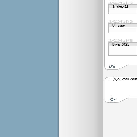
28/05/2003 à 13:43
Snake.411
28/05/2003 à 15:06
U_lysse
28/05/2003 à 16:38
Bryan0421
. : [N]ouveau com