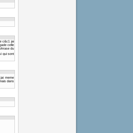
e c&c1 jai
gade celle
 phrase du
i qui sont
r jai meme
amais dans