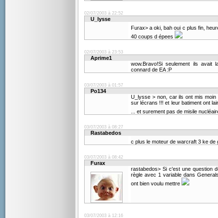
02/07/2003 à 22:52
U_lysse
Furax> a oki, bah oui c plus fin, heu
40 coups d épees
02/07/2003 à 23:53
Aprime1
wow.Bravo!Si seulement ils avait l
connard de EA :P
03/07/2003 à 01:57
Po134
U_lysse > non, car ils ont mis moin
sur lécrans !!! et leur batiment ont l
... et surement pas de misile nucléai
03/07/2003 à 08:27
Rastabedos
c plus le moteur de warcraft 3 ke de
03/07/2003 à 08:42
Furax
rastabedos> Si c'est une question d
règle avec 1 variable dans General
ont bien voulu mettre
03/07/2003 à 12:16