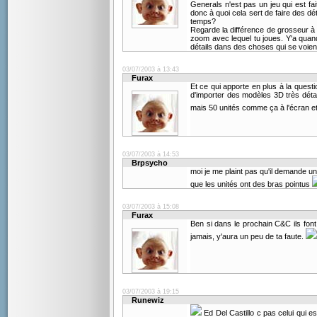
Generals n'est pas un jeu qui est f
donc à quoi cela sert de faire des dé
temps?
Regarde la différence de grosseur à
zoom avec lequel tu joues. Y'a quan
détails dans des choses qui se voie
03/07/2003 à 13:43
Furax
Et ce qui apporte en plus à la questio
d'importer des modèles 3D très déta
mais 50 unités comme ça à l'écran et
03/07/2003 à 14:53
Brpsycho
moi je me plaint pas qu'il demande un 
que les unités ont des bras pointus
03/07/2003 à 15:08
Furax
Ben si dans le prochain C&C ils fo
jamais, y'aura un peu de ta faute.
03/07/2003 à 19:15
Runewiz
Ed Del Castillo c pas celui qui es