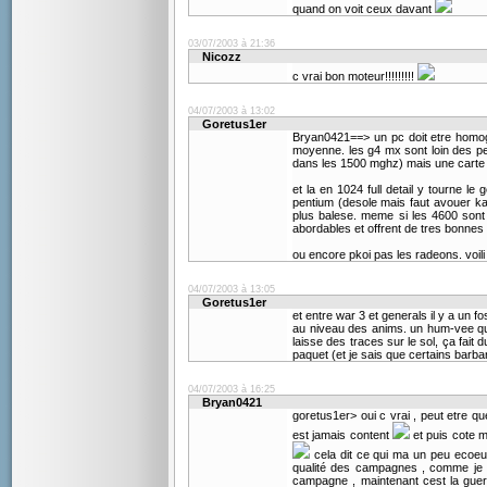
quand on voit ceux davant
03/07/2003 à 21:36
Nicozz
c vrai bon moteur!!!!!!!!!
04/07/2003 à 13:02
Goretus1er
Bryan0421==> un pc doit etre homoge
moyenne. les g4 mx sont loin des per
dans les 1500 mghz) mais une carte 
et la en 1024 full detail y tourne le
pentium (desole mais faut avouer ka
plus balese. meme si les 4600 sont 
abordables et offrent de tres bonnes 
ou encore pkoi pas les radeons. voili 
04/07/2003 à 13:05
Goretus1er
et entre war 3 et generals il y a un 
au niveau des anims. un hum-vee qu
laisse des traces sur le sol, ça fait 
paquet (et je sais que certains barbar
04/07/2003 à 16:25
Bryan0421
goretus1er> oui c vrai , peut etre q
est jamais content
et puis cote m
cela dit ce qui ma un peu ecoeure
qualité des campagnes , comme je di
campagne , maintenant cest la guerr