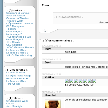
Furax
. : [D]ossiers : .
Command & Conquer
Soleil de tiberium
. : [N]ews connexes : .
Guerres du Tiberium
+Kane's Wrath
Aucune
Crépuscule de Tiberium
C&C Renegade
Tiberium
Alerte rouge 1
Alerte rouge 2
+La revanche de yuri
Alerte Rouge 3
. : [V]os commentaires : .
+La Révolte
C&C Generals
02/07/2003 à 20:13
+C&C Generals Heure H
PaPe
La Terre du Milieu
de la balle
La Terre du Milieu 2
+R. Of The Witch King
02/07/2003 à 20:19
Devil
ouais le jeu a l air pas mal... archer el
. : [L]es forums : .
La série Tiberium
02/07/2003 à 20:31
La s�rie Alerte Rouge
Xoffice
Generals / Heure H
La Terre du Milieu
Time Of War
Sa sent le C&C dans l'air
02/07/2003 à 20:36
Hannibal
. : [A]ffiliés : .
generals et le seigneur des anneaux
CnCGenerals World
CNCNZ
Jeux Stratégie