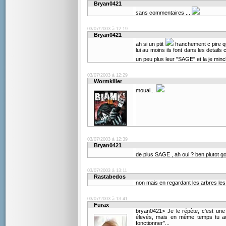
Bryan0421
sans commentaires ...
03/07/2003 à 12:19
Bryan0421
ah si un ptit
franchement c pire q
lui au moins ils font dans les detail
un peu plus leur "SAGE" et la je minc
03/07/2003 à 12:29
Wormkiller
mouai...
03/07/2003 à 12:39
Bryan0421
de plus SAGE , ah oui ? ben plutot
03/07/2003 à 13:11
Rastabedos
non mais en regardant les arbres les 
03/07/2003 à 13:41
Furax
bryan0421> Je le répète, c'est une
élevés, mais en même temps tu aur
fonctionner"...