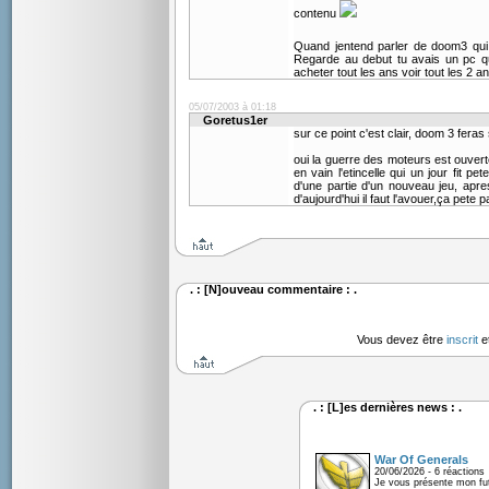
contenu
Quand jentend parler de doom3 qui
Regarde au debut tu avais un pc qu
acheter tout les ans voir tout les 2 
05/07/2003 à 01:18
Goretus1er
sur ce point c'est clair, doom 3 feras
oui la guerre des moteurs est ouve
en vain l'etincelle qui un jour fit p
d'une partie d'un nouveau jeu, apre
d'aujourd'hui il faut l'avouer,ça pet
. : [N]ouveau commentaire : .
Vous devez être
inscrit
e
. : [L]es dernières news : .
War Of Generals
20/06/2026 - 6 réactions
Je vous présente mon fu