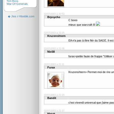
Tom Baxa
War Of Generals
02/07/2003 à 20:53
Jios
Kloobik.com
�
//
Brpsycho
C booo
mieux que warcraft III
02/07/2003 à 21:05
Kruzenshtern
EA n'a pas à être fièr du SAGE. Il es
02/07/2003 à 21:06
Nic58
furax>petite faute de frappe "Utilise
02/07/2003 à 21:11
Furax
Kruzenshtern> Permet-moi de rire u
02/07/2003 à 21:15
Bandit
c'est vivendi universal que j'aime p
02/07/2003 à 21:17
Matak