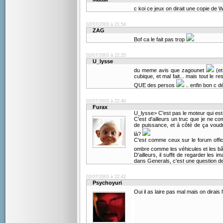
c koi ce jeux on dirait une copie de 
02/07/2003 à 21:54
ZAG
Bof ca le fait pas trop
02/07/2003 à 22:25
U_lysse
du meme avis que zagounet
(et
cubique, et mal fait... mais tout le re
QUE des persos
.. enfin bon c d
02/07/2003 à 22:40
Furax
U_lysse> C'est pas le moteur qui est 
C'est d'ailleurs un truc que je ne c
de puissance, et à côté de ça voudr
là?
C'est comme ceux sur le forum offici
ombre comme les véhicules et les b
D'ailleurs, il suffit de regarder le
dans Generals, c'est une question de
02/07/2003 à 22:42
Psychoyuri
Oui il as laire pas mal mais on dirai