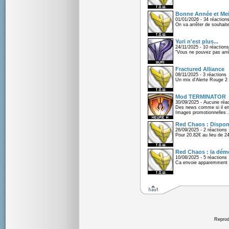
Bonne Année et Mei
01/01/2026 - 34 réaction
On va arrêter de souhaite
Yuri n'est plus...
24/11/2025 - 10 réactions
"Vous ne pouvez pas arrêt
Fractured Alliance
08/11/2025 - 3 réactions
Un mix d'Alerte Rouge 2 e
Mod TERMINATOR
30/09/2025 - Aucune réac
Des news comme si il en 
Images promotionnelles .
Red Chaos : Disponi
26/09/2025 - 2 réactions
Pour 20.82€ au lieu de 2
Red Chaos : la démo
10/08/2025 - 5 réactions
Ca envoie apparemment 
Reprodu