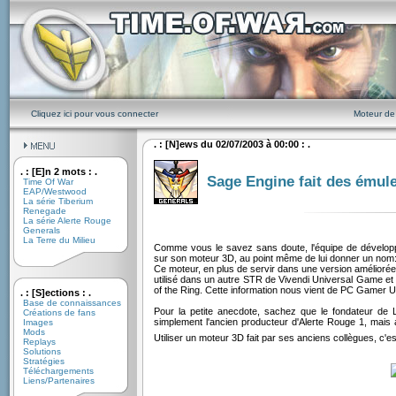
Cliquez ici pour vous connecter
Moteur de
. : [N]ews du 02/07/2003 à 00:00 : .
. : [E]n 2 mots : .
Sage Engine fait des émule
Time Of War
EAP/Westwood
La série Tiberium
Renegade
La série Alerte Rouge
Generals
La Terre du Milieu
Comme vous le savez sans doute, l'équipe de développe
sur son moteur 3D, au point même de lui donner un nom
Ce moteur, en plus de servir dans une version amélioré
utilisé dans un autre STR de Vivendi Universal Game et
of the Ring. Cette information nous vient de PC Gamer U
. : [S]ections : .
Base de connaissances
Pour la petite anecdote, sachez que le fondateur de L
Créations de fans
simplement l'ancien producteur d'Alerte Rouge 1, mais a
Images
Mods
Utiliser un moteur 3D fait par ses anciens collègues, c'e
Replays
Solutions
Stratégies
Téléchargements
Liens/Partenaires