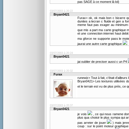
pas SAGE à ce moment là lol)
03/07/2003 à 20:22
Bryan0421
Furax> ok, ok mais bon c bizarre q
dunites a lecran c fluide et gen a fo
meme faut pas exager au minimum ca
que mis a part ma carte graphique
et une connection internet haut deb
ma gforce ne supporte pass le mot
jaurai une autre carte graphique
03/07/2003 à 20:24
Bryan0421
jai oublier de preciser aussi c un P4
03/07/2003 à 20:32
Furax
runewiz> Tout à fait, c'était d'ailleur
Bryan0421> Les textures utilisées d
et le terrain est vu de plus près, ce
03/07/2003 à 20:37
Bryan0421
je vois
, ce qui nous ramene donc
plus qua choisir le plus sympa qui arr
pas arreter de jouer
) mais jere
coup : sur le point moteur graphiqu