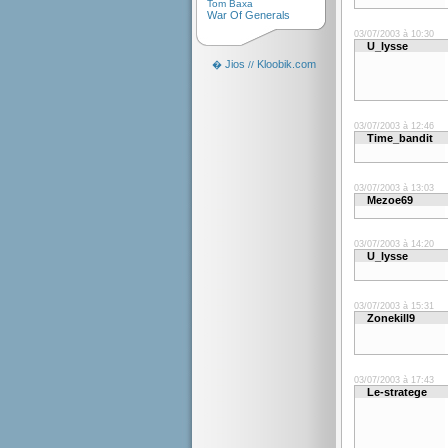
Tom Baxa
War Of Generals
03/07/2003 à 10:30
U_lysse
Jios
Kloobik.com
�
//
03/07/2003 à 12:46
Time_bandit
03/07/2003 à 13:03
Mezoe69
03/07/2003 à 14:20
U_lysse
03/07/2003 à 15:31
Zonekill9
03/07/2003 à 17:43
Le-stratege