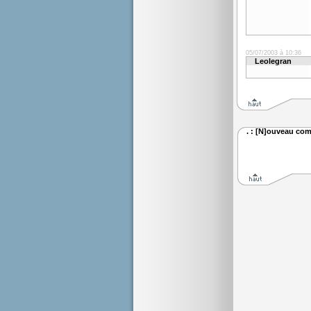
05/07/2003 à 10:36
Leolegran
. : [N]ouveau com