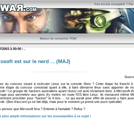
Pas encore enregistré ? Par i
Moteur de recherche TOW
/2003 à 00:00 : .
osoft est sur le nerd ... (MAJ)
Sourc
z du concour visant à exécuter Linux sur la console Xbox ? Cette étape fut franchi à l
me étape du concour consistait quant à elle, à faire démarrer linux sans apporter de mod
ole ! Le groupe de hackers australiens ayant réussi cet acte réclament donc à Microsoft d'i
age pour permettre aux gens d'y mettre en route l'OS libre Linux. Ils menacent même Mi
comment procéder pour "hacker" la X-box ... ce qui aurait pour effet de pouvoir y faire jou
ole. (Bon d'accord ça se fait déjà, mais pour le moment ça prend une puce spéciale)
 pensez que Microsoft fera ? Entente à l'amiable ? Refus ?
de plus ample informations sur les nouveautées à ce sujet !