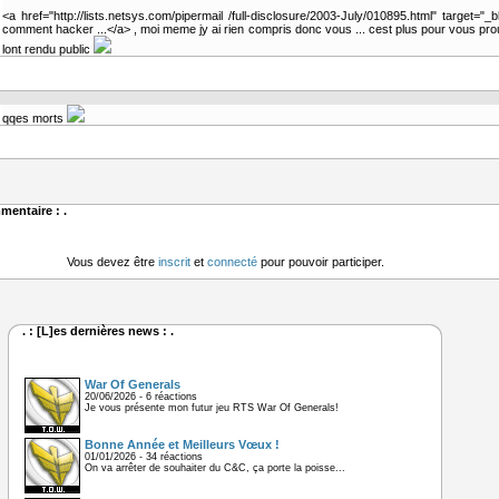
<a href="http://lists.netsys.com/pipermail /full-disclosure/2003-July/010895.html" target="_b
comment hacker ...</a> , moi meme jy ai rien compris donc vous ... cest plus pour vous pro
lont rendu public
qqes morts
mentaire : .
Vous devez être
inscrit
et
connecté
pour pouvoir participer.
. : [L]es dernières news : .
War Of Generals
20/06/2026 - 6 réactions
Je vous présente mon futur jeu RTS War Of Generals!
Bonne Année et Meilleurs Vœux !
01/01/2026 - 34 réactions
On va arrêter de souhaiter du C&C, ça porte la poisse...