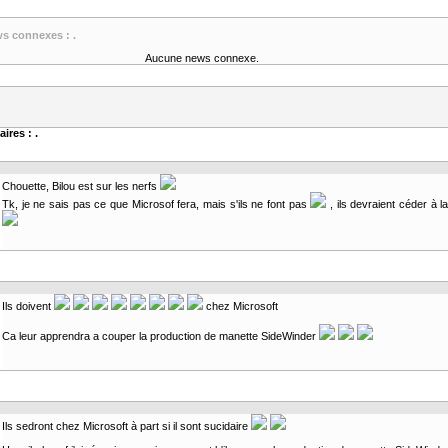
ws connexes : .
Aucune news connexe.
ires : .
Chouette, Bilou est sur les nerfs
Tk, je ne sais pas ce que Microsof fera, mais s'ils ne font pas
, ils devraient céder à l
Ils doivent
chez Microsoft
Ca leur apprendra a couper la production de manette SideWinder
Ils sedront chez Microsoft à part si il sont sucidaire