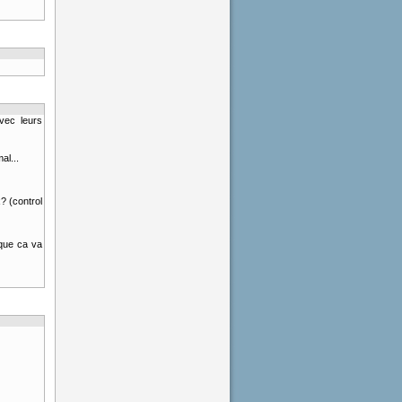
avec leurs
al...
? (control
 que ca va