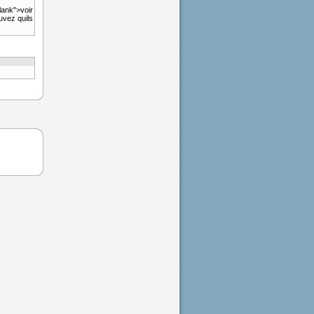
lank">voir
uvez quils