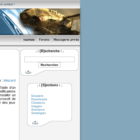
ci soldat !
. : [R]echerche : .
e :
lelazard
. : [S]ections : .
'aide d'un
ifications
nstaller un
Dossiers
crosoft de
Downloads
er des jeux
Créations
Images
Solutions
Stratégies