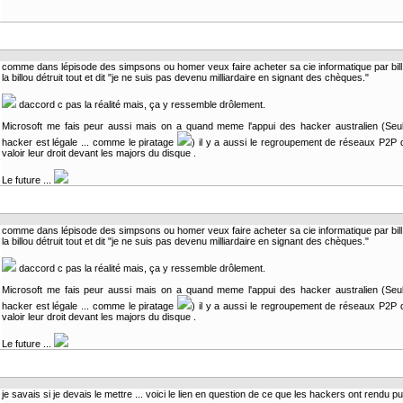
comme dans lépisode des simpsons ou homer veux faire acheter sa cie informatique par bill 
la billou détruit tout et dit "je ne suis pas devenu milliardaire en signant des chèques."
daccord c pas la réalité mais, ça y ressemble drôlement.
Microsoft me fais peur aussi mais on a quand meme l'appui des hacker australien (Seu
hacker est légale ... comme le piratage
) il y a aussi le regroupement de réseaux P2P qu
valoir leur droit devant les majors du disque .
Le future ...
comme dans lépisode des simpsons ou homer veux faire acheter sa cie informatique par bill 
la billou détruit tout et dit "je ne suis pas devenu milliardaire en signant des chèques."
daccord c pas la réalité mais, ça y ressemble drôlement.
Microsoft me fais peur aussi mais on a quand meme l'appui des hacker australien (Seu
hacker est légale ... comme le piratage
) il y a aussi le regroupement de réseaux P2P qu
valoir leur droit devant les majors du disque .
Le future ...
je savais si je devais le mettre ... voici le lien en question de ce que les hackers ont rendu pub