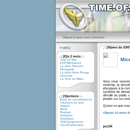
Cliquez ici pour vous connecter
. : [N]ews du 03/07
. : [E]n 2 mots : .
Micr
Time Of War
EAP/Westwood
La série Tiberium
Renegade
La série Alerte Rouge
Generals
La Terre du Milieu
Vous vous souvene
modchip, la deuxiè
physiques à la cons
systême de démarr
dévoilé au public 
. : [S]ections : .
piratés sur sa cons
Base de connaissances
Créations de fans
Qu'est-ce que vous
Images
Mods
Replays
cliquez ici pour 
Solutions
Stratégies
Téléchargements
Liens/Partenaires
po134