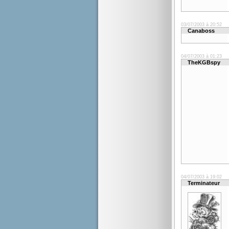
03/07/2003 à 20:52
Canaboss
04/07/2003 à 01:23
TheKGBspy
04/07/2003 à 19:02
Terminateur