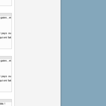
gates , et
l pays ou
i ont fait
gates , et
l pays ou
i ont fait
lic !