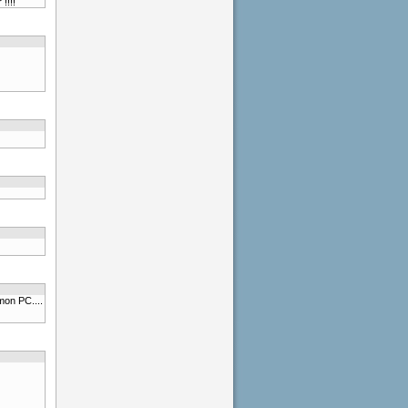
!!!!
mon PC....