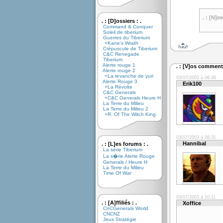
. : [N]e
. : [D]ossiers : .
Command & Conquer
Soleil de tiberium
Guerres du Tiberium
+Kane's Wrath
Crépuscule de Tiberium
C&C Renegade
Tiberium
Alerte rouge 1
. : [V]os commenta
Alerte rouge 2
+La revanche de yuri
03/07/2003 à 06:46
Alerte Rouge 3
Erik100
+La Révolte
C&C Generals
+C&C Generals Heure H
La Terre du Milieu
La Terre du Milieu 2
+R. Of The Witch King
03/07/2003 à 09:31
Hannibal
. : [L]es forums : .
La série Tiberium
La s�rie Alerte Rouge
Generals / Heure H
La Terre du Milieu
Time Of War
03/07/2003 à 10:11
. : [A]ffiliés : .
Xoffice
CnCGenerals World
CNCNZ
Jeux Stratégie