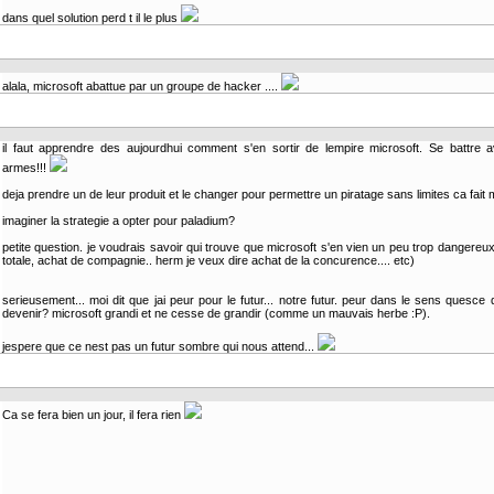
dans quel solution perd t il le plus
alala, microsoft abattue par un groupe de hacker ....
il faut apprendre des aujourdhui comment s'en sortir de lempire microsoft. Se battre 
armes!!!
deja prendre un de leur produit et le changer pour permettre un piratage sans limites ca fait m
imaginer la strategie a opter pour paladium?
petite question. je voudrais savoir qui trouve que microsoft s'en vien un peu trop dangereux
totale, achat de compagnie.. herm je veux dire achat de la concurence.... etc)
serieusement... moi dit que jai peur pour le futur... notre futur. peur dans le sens quesce
devenir? microsoft grandi et ne cesse de grandir (comme un mauvais herbe :P).
jespere que ce nest pas un futur sombre qui nous attend...
Ca se fera bien un jour, il fera rien