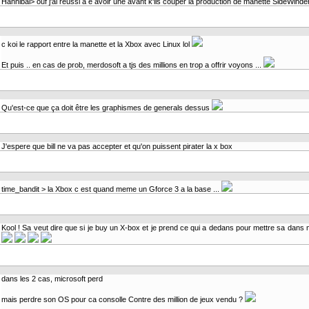
Hannibal> ouf j'ai réussi a e avoir une avant k'ils couper la production de manette SideWinder 
c koi le rapport entre la manette et la Xbox avec Linux lol
Et puis .. en cas de prob, merdosoft a tjs des millions en trop a offrir voyons ...
Qu'est-ce que ça doit être les graphismes de generals dessus
J'espere que bill ne va pas accepter et qu'on puissent pirater la x box
time_bandit > la Xbox c est quand meme un Gforce 3 a la base ...
Kool ! Sa veut dire que si je buy un X-box et je prend ce qui a dedans pour mettre sa dans 
dans les 2 cas, microsoft perd
mais perdre son OS pour ca consolle Contre des million de jeux vendu ?