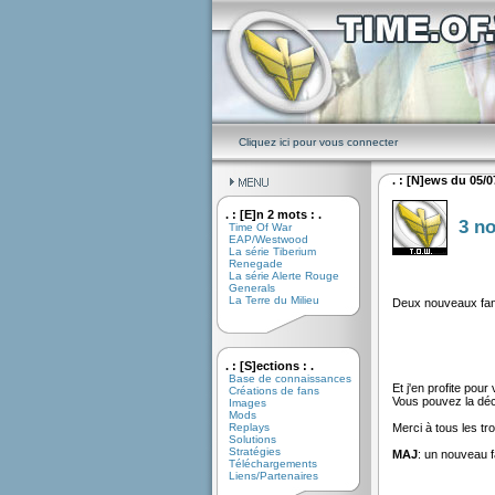
Cliquez ici pour vous connecter
. : [N]ews du 05/07
. : [E]n 2 mots : .
3 n
Time Of War
EAP/Westwood
La série Tiberium
Renegade
La série Alerte Rouge
Generals
La Terre du Milieu
Deux nouveaux fana
. : [S]ections : .
Base de connaissances
Et j'en profite pour
Créations de fans
Vous pouvez la dé
Images
Mods
Replays
Merci à tous les tro
Solutions
Stratégies
MAJ
: un nouveau f
Téléchargements
Liens/Partenaires