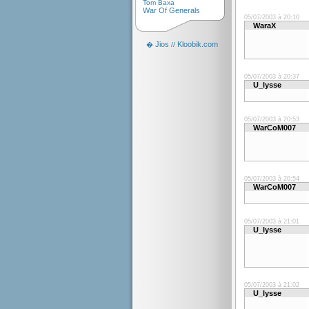
Tom Baxa
War Of Generals
05/07/2003 à 20:10
WaraX
Jios
Kloobik.com
�
//
05/07/2003 à 20:37
U_lysse
05/07/2003 à 20:53
WarCoM007
05/07/2003 à 20:54
WarCoM007
05/07/2003 à 21:01
U_lysse
05/07/2003 à 21:02
U_lysse