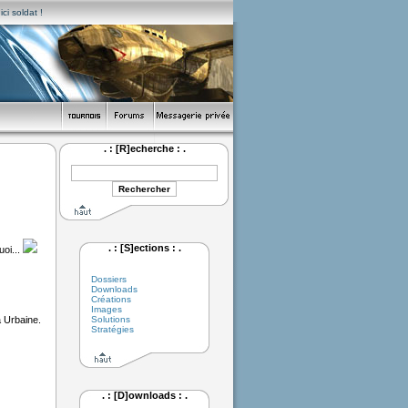
ci soldat !
. : [R]echerche : .
. : [S]ections : .
oi...
Dossiers
Downloads
Créations
Images
a Urbaine.
Solutions
Stratégies
. : [D]ownloads : .