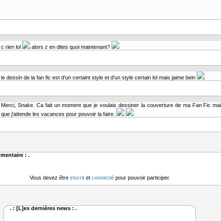
c rien lol
alors z en dites quoi maintenant?
le dessin de la fan fic est d'un certaint style et d'un style certain lol mais jaime bein
Merci, Snake. Ca fait un moment que je voulais dessiner la couverture de ma Fan Fic mais 
que j'attende les vacances pour pouvoir la faire.
mentaire : .
Vous devez être
inscrit
et
connecté
pour pouvoir participer.
. : [L]es dernières news : .