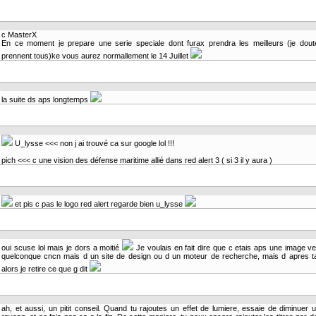
c MasterX
En ce moment je prepare une serie speciale dont furax prendra les meilleurs (je doute
prennent tous)ke vous aurez normallement le 14 Juillet
la suite ds aps longtemps
U_lysse <<< non j ai trouvé ca sur google lol !!!
pich <<< c une vision des défense maritime allié dans red alert 3 ( si 3 il y aura )
et pis c pas le logo red alert regarde bien u_lysse
oui scuse lol mais je dors a moitié
Je voulais en fait dire que c etais aps une image v
quelconque cncn mais d un site de design ou d un moteur de recherche, mais d apres t
alors je retire ce que g dit
ah, et aussi, un pitit conseil. Quand tu rajoutes un effet de lumiere, essaie de diminuer 