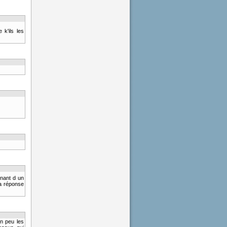
 k'ils les
enant d un
a réponse
un peu les