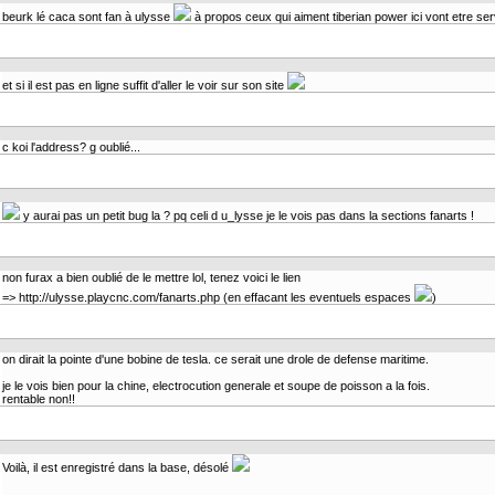
beurk lé caca sont fan à ulysse
à propos ceux qui aiment tiberian power ici vont etre se
et si il est pas en ligne suffit d'aller le voir sur son site
c koi l'address? g oublié...
y aurai pas un petit bug la ? pq celi d u_lysse je le vois pas dans la sections fanarts !
non furax a bien oublié de le mettre lol, tenez voici le lien
=> http://ulysse.playcnc.com/fanarts.php (en effacant les eventuels espaces
)
on dirait la pointe d'une bobine de tesla. ce serait une drole de defense maritime.
je le vois bien pour la chine, electrocution generale et soupe de poisson a la fois.
rentable non!!
Voilà, il est enregistré dans la base, désolé