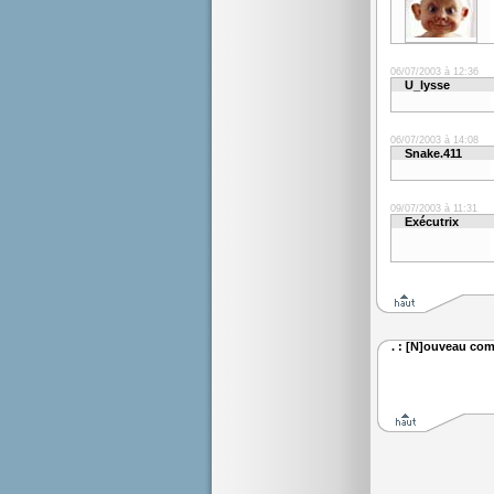
06/07/2003 à 12:36
U_lysse
06/07/2003 à 14:08
Snake.411
09/07/2003 à 11:31
Exécutrix
. : [N]ouveau com