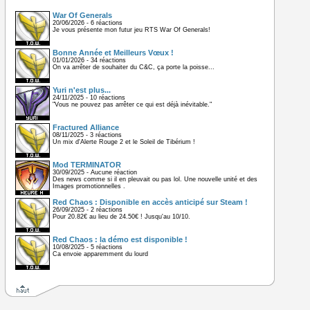
War Of Generals
20/06/2026 - 6 réactions
Je vous présente mon futur jeu RTS War Of Generals!
Bonne Année et Meilleurs Vœux !
01/01/2026 - 34 réactions
On va arrêter de souhaiter du C&C, ça porte la poisse...
Yuri n'est plus...
24/11/2025 - 10 réactions
"Vous ne pouvez pas arrêter ce qui est déjà inévitable."
Fractured Alliance
08/11/2025 - 3 réactions
Un mix d'Alerte Rouge 2 et le Soleil de Tibérium !
Mod TERMINATOR
30/09/2025 - Aucune réaction
Des news comme si il en pleuvait ou pas lol. Une nouvelle unité et des
Images promotionnelles .
Red Chaos : Disponible en accès anticipé sur Steam !
26/09/2025 - 2 réactions
Pour 20.82€ au lieu de 24.50€ ! Jusqu'au 10/10.
Red Chaos : la démo est disponible !
10/08/2025 - 5 réactions
Ca envoie apparemment du lourd