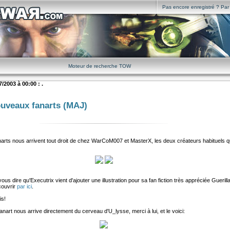
Pas encore enregistré ? Par i
Moteur de recherche TOW
/2003 à 00:00 : .
ouveaux fanarts (MAJ)
rts nous arrivent tout droit de chez WarCoM007 et MasterX, les deux créateurs habituels qu
 vous dire qu'Executrix vient d'ajouter une illustration pour sa fan fiction très appréciée Guerill
couvrir
par ici
.
is!
anart nous arrive directement du cerveau d'U_lysse, merci à lui, et le voici: