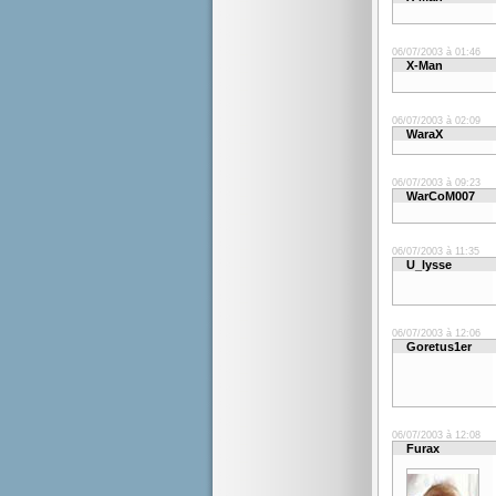
06/07/2003 à 01:46
X-Man
06/07/2003 à 02:09
WaraX
06/07/2003 à 09:23
WarCoM007
06/07/2003 à 11:35
U_lysse
06/07/2003 à 12:06
Goretus1er
06/07/2003 à 12:08
Furax