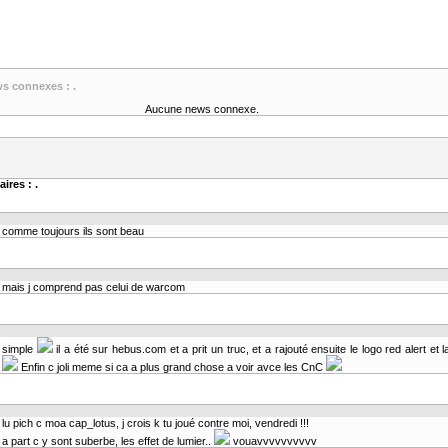
ws connexes : .
Aucune news connexe.
ires : .
comme toujours ils sont beau
mais j comprend pas celui de warcom
simple
il a été sur hebus.com et a prit un truc, et a rajouté ensuite le logo red alert et 
Enfin c joli meme si ca a plus grand chose a voir avce les CnC
lu pich c moa cap_lotus, j crois k tu joué contre moi, vendredi !!!
a part c y sont suberbe, les effet de lumier..
vouavvvvvvvvvv