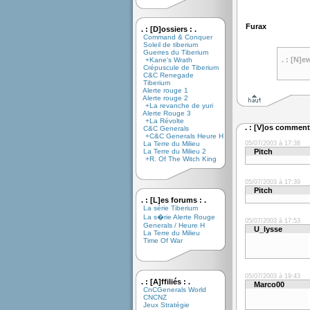
Furax
. : [D]ossiers : .
Command & Conquer
Soleil de tiberium
Guerres du Tiberium
. : [N]e
+Kane's Wrath
Crépuscule de Tiberium
C&C Renegade
Tiberium
Alerte rouge 1
Alerte rouge 2
+La revanche de yuri
Alerte Rouge 3
+La Révolte
. : [V]os commenta
C&C Generals
+C&C Generals Heure H
La Terre du Milieu
05/07/2003 à 17:38
La Terre du Milieu 2
Pitch
+R. Of The Witch King
05/07/2003 à 17:39
Pitch
. : [L]es forums : .
La série Tiberium
La s�rie Alerte Rouge
05/07/2003 à 17:53
Generals / Heure H
U_lysse
La Terre du Milieu
Time Of War
05/07/2003 à 19:43
. : [A]ffiliés : .
Marco00
CnCGenerals World
CNCNZ
Jeux Stratégie