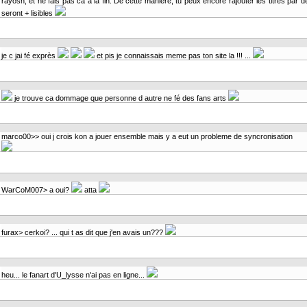
rayosn, et ne fais pas ca a la fin. De cette maniere, tu peux encore rajouter les titres par d
seront + lisibles
je c jai fé exprès
et pis je connaissais meme pas ton site la !!! ...
je trouve ca dommage que personne d autre ne fé des fans arts
marco00>> oui j crois kon a jouer ensemble mais y a eut un probleme de syncronisation
WarCoM007> a oui?
atta
furax> cerkoi? ... qui t as dit que j'en avais un???
heu... le fanart d'U_lysse n'ai pas en ligne...