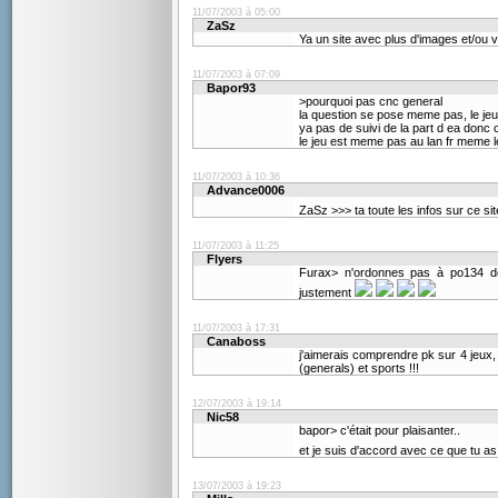
11/07/2003 à 05:00
ZaSz
Ya un site avec plus d'images et/ou 
11/07/2003 à 07:09
Bapor93
>pourquoi pas cnc general
la question se pose meme pas, le jeu
ya pas de suivi de la part d ea donc
le jeu est meme pas au lan fr meme l
11/07/2003 à 10:36
Advance0006
ZaSz >>> ta toute les infos sur ce si
11/07/2003 à 11:25
Flyers
Furax> n'ordonnes pas à po134 de 
justement
11/07/2003 à 17:31
Canaboss
j'aimerais comprendre pk sur 4 jeux, 3
(generals) et sports !!!
12/07/2003 à 19:14
Nic58
bapor> c'était pour plaisanter..
et je suis d'accord avec ce que tu as
13/07/2003 à 19:23