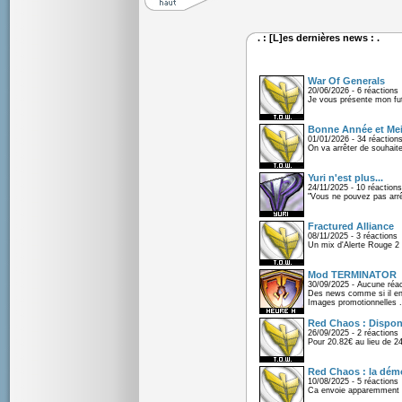
. : [L]es dernières news : .
War Of Generals
20/06/2026 - 6 réactions
Je vous présente mon fu
Bonne Année et Mei
01/01/2026 - 34 réaction
On va arrêter de souhaite
Yuri n'est plus...
24/11/2025 - 10 réactions
"Vous ne pouvez pas arrêt
Fractured Alliance
08/11/2025 - 3 réactions
Un mix d'Alerte Rouge 2 e
Mod TERMINATOR
30/09/2025 - Aucune réac
Des news comme si il en 
Images promotionnelles .
Red Chaos : Disponi
26/09/2025 - 2 réactions
Pour 20.82€ au lieu de 2
Red Chaos : la démo
10/08/2025 - 5 réactions
Ca envoie apparemment 