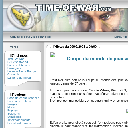
Cliquez ici pour vous connecter
Moteur de
. : [N]ews du 09/07/2003 à 00:00 : .
. : [E]n 2 mots : .
Coupe du monde de jeux vi
Time Of War
EAP/Westwood
La série Tiberium
Renegade
La série Alerte Rouge
Generals
La Terre du Milieu
C'est hier qu'a débuté la coupe du monde des jeux v
joueurs venus de 37 pays.
Au menu, pas de surprise: Counter-Strike, Warcraft 3,
matchs se joueront sur scène, avec écran géant pour q
. : [S]ections : .
des autres.
Base de connaissances
Bref, tout commence bien, en espérant qu'il y en ait e
Créations de fans
Images
Mods
Replays
Solutions
Stratégies
Téléchargements
Et j'en profite pour dire à ceux qui n'ont toujours pas vi
Liens/Partenaires
cinéma, le parc étant à 90% fait d'attraction sur écran,