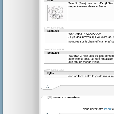
Mills
Team9 (Swe) win vs zEx (USA) 1
respectivement 4eme et 8eme.
17/07/2003 à 00:13
Seal1203
WarCraft 3 POWAAAAAA!
Si ya des braves qui veuelent se 
nombres sur le channel "clan eng" s
20/07/2003 à 01:38
Seal1203
Warcraft 3 nest aps du tout comem
questiond e tank. Le coté fantaisiste
que tant de monde y joue
22/07/2003 à 18:04
Djlov
oué wcIII est entre le jeu de role à la
. : [N]ouveau commentaire : .
Vous devez être
inscrit
e