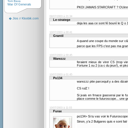
Tom Baxa
War Of Generals
PKOI JAMAIS STARCRAFT ? OUin
09/07/2003 à 21:34
Jios
Kloobik.com
�
//
Le-stratege
deja les aaa ce sont fé bouré le Q o
10/07/2003 à 00:41
Grantil
A quand une coupe du monde sur c&
parce que les FPS c'est pas ma gra
10/07/2003 à 00:45
Warezzz
feraient mieux de virer CS (trop vi
Fortune 1 ou 2 (ca c du jeux!), et 
10/07/2003 à 01:45
Po134
warezzz ptte parcequil y a des dizain
CS rulZ !
Si jvais en frnace jpasserai par le
place comme le futuroscope... une gr
10/07/2003 à 11:03
Furax
po134> Si tu vas voir le Futuroscope,
Sinon, y'a 2 Bulgares quis e sont fait 