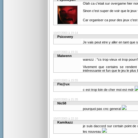
Olah ca c'etait sur overgame hier n
Sinon c'est super de voir que le jeux
Car organiser ca pour des jeux c'es
10/07/2003 à 15:14
Psicovery
Je vais peut etre y aller en tant que
10/07/2003 à 15:31
Maiwenn
warezz : "cs trop vieux et trop pourri
Vivement que certains se rendent 
intéressante et fun que le jeu le plus
10/07/2003 à 15:55
Fle@ux
c est trop loin de cher moi est mdr
10/07/2003 à 21:35
Nic58
pourquoi pas cnc general
10/07/2003 à 22:10
Kamikazz
je suis daccord sur certain point de
les nouveau