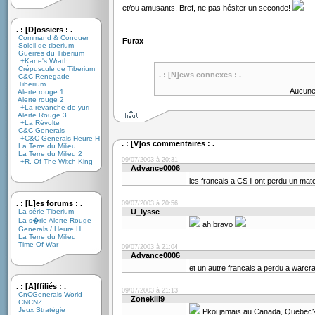
et/ou amusants. Bref, ne pas hésiter un seconde!
. : [D]ossiers : .
Command & Conquer
Furax
Soleil de tiberium
Guerres du Tiberium
+Kane's Wrath
Crépuscule de Tiberium
. : [N]ews connexes : .
C&C Renegade
Tiberium
Aucune
Alerte rouge 1
Alerte rouge 2
+La revanche de yuri
Alerte Rouge 3
+La Révolte
C&C Generals
+C&C Generals Heure H
. : [V]os commentaires : .
La Terre du Milieu
La Terre du Milieu 2
09/07/2003 à 20:31
+R. Of The Witch King
Advance0006
les francais a CS il ont perdu un ma
. : [L]es forums : .
09/07/2003 à 20:56
La série Tiberium
U_lysse
La s�rie Alerte Rouge
ah bravo
Generals / Heure H
La Terre du Milieu
Time Of War
09/07/2003 à 21:04
Advance0006
et un autre francais a perdu a warcr
. : [A]ffiliés : .
09/07/2003 à 21:13
CnCGenerals World
Zonekill9
CNCNZ
Jeux Stratégie
Pkoi jamais au Canada, Quebec