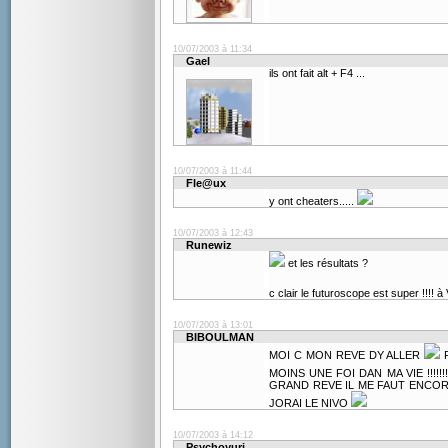
10/07/2003 à 11:34
Gael
ils ont fait alt + F4 ...
10/07/2003 à 11:44
Fle@ux
y ont cheaters.....
10/07/2003 à 12:43
Runewiz
et les résultats ?
c clair le futuroscope est super !!!! 
10/07/2003 à 13:01
BIBOULMAN
MOI C MON REVE DY ALLER
P
MOINS UNE FOI DAN MA VIE !!!!!!!
GRAND REVE IL ME FAUT ENCO
JORAI LE NIVO
10/07/2003 à 14:12
Psychoyuri