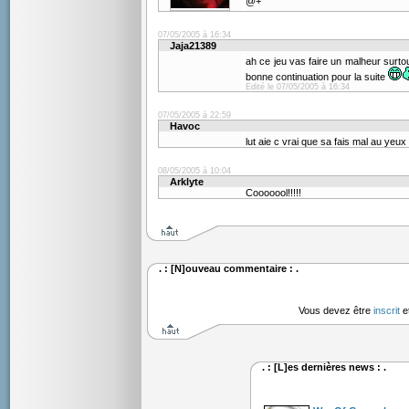
@+
07/05/2005 à 16:34
Jaja21389
ah ce jeu vas faire un malheur surt
bonne continuation pour la suite
Edité le 07/05/2005 à 16:34
07/05/2005 à 22:59
Havoc
lut aie c vrai que sa fais mal au yeux 
08/05/2005 à 10:04
Arklyte
Cooooool!!!!!
. : [N]ouveau commentaire : .
Vous devez être
inscrit
e
. : [L]es dernières news : .