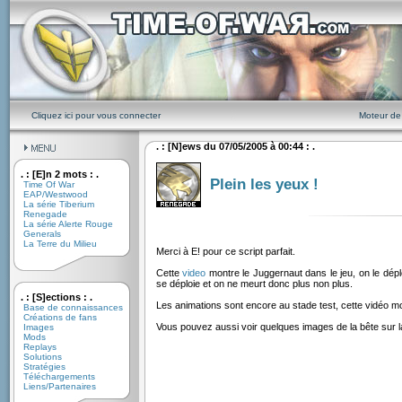
Cliquez ici pour vous connecter
Moteur de
. : [N]ews du 07/05/2005 à 00:44 : .
. : [E]n 2 mots : .
Plein les yeux !
Time Of War
EAP/Westwood
La série Tiberium
Renegade
La série Alerte Rouge
Generals
La Terre du Milieu
Merci à E! pour ce script parfait.
Cette
video
montre le Juggernaut dans le jeu, on le dépl
se déploie et on ne meurt donc plus non plus.
. : [S]ections : .
Les animations sont encore au stade test, cette vidéo mon
Base de connaissances
Créations de fans
Vous pouvez aussi voir quelques images de la bête sur 
Images
Mods
Replays
Solutions
Stratégies
Téléchargements
Liens/Partenaires