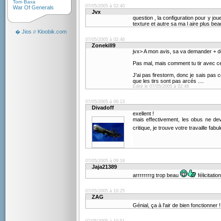
Tom Baxa
07/05/2005 à 02:40
War Of Generals
Jvx
question , la configuration pour y jou
texture et autre sa ma l aire plus bea
Jios
Kloobik.com
�
//
07/05/2005 à 02:46
Zonekill9
jvx> A mon avis, sa va demander + 
Pas mal, mais comment tu tir avec ce
J'ai pas firestorm, donc je sais pas 
que les tirs sont pas arcés ....
Edité le 07/05/2005 à 02:48
07/05/2005 à 06:13
Divadoff
exellent !
mais effectivement, les obus ne dev
critique, je trouve votre travaille fabu
07/05/2005 à 09:16
Jaja21389
arrrrrrrrg trop beau
félicitatio
07/05/2005 à 10:25
ZAG
Génial, ça à l'air de bien fonctionner 