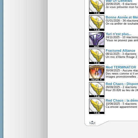
War Of Generals
20/06/2026 - 6 réactions
Je vous présente mon fu
Bonne Année et Mei
01/01/2026 - 34 réaction
On va arrêter de souhaite
Yuri n'est plus...
24/11/2025 - 10 réactions
"Vous ne pouvez pas arrêt
Fractured Alliance
08/11/2025 - 3 réactions
Un mix d'Alerte Rouge 2 e
Mod TERMINATOR
30/09/2025 - Aucune réac
Des news comme si il en 
Images promotionnelles .
Red Chaos : Disponi
26/09/2025 - 2 réactions
Pour 20.82€ au lieu de 2
Red Chaos : la démo
10/08/2025 - 5 réactions
Ca envoie apparemment 