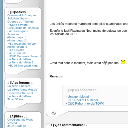
. : [D]ossiers : .
Command & Conquer
Soleil de tiberium
Guerres du Tiberium
Les unités mech ne marchent donc plus quand vous en so
+Kane's Wrath
Crépuscule de Tiberium
Et enfin le fusil Plasma du Nod, moins de puissance qu
C&C Renegade
les soldats du GDI :
Tiberium
Alerte rouge 1
Alerte rouge 2
+La revanche de yuri
Alerte Rouge 3
+La Révolte
C&C Generals
+C&C Generals Heure H
La Terre du Milieu
La Terre du Milieu 2
C'est tout pour le moment, mais c'est déjà pas mal.
+R. Of The Witch King
Renardin
. : [L]es forums : .
La série Tiberium
La s�rie Alerte Rouge
. : [N]ews connexes : .
Generals / Heure H
La Terre du Milieu
-
Umagon Model
Time Of War
-
GDI Rocket Launcher
-
C&C Reborn: exclu TOW!
. : [A]ffiliés : .
CnCGenerals World
CNCNZ
. : [V]os commentaires : .
Jeux Stratégie