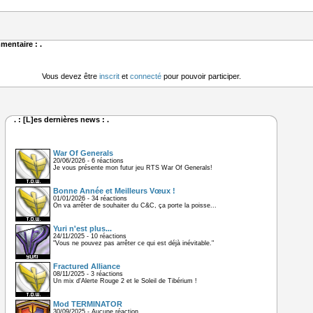
mentaire : .
Vous devez être
inscrit
et
connecté
pour pouvoir participer.
. : [L]es dernières news : .
War Of Generals
20/06/2026 - 6 réactions
Je vous présente mon futur jeu RTS War Of Generals!
Bonne Année et Meilleurs Vœux !
01/01/2026 - 34 réactions
On va arrêter de souhaiter du C&C, ça porte la poisse...
Yuri n'est plus...
24/11/2025 - 10 réactions
"Vous ne pouvez pas arrêter ce qui est déjà inévitable."
Fractured Alliance
08/11/2025 - 3 réactions
Un mix d'Alerte Rouge 2 et le Soleil de Tibérium !
Mod TERMINATOR
30/09/2025 - Aucune réaction