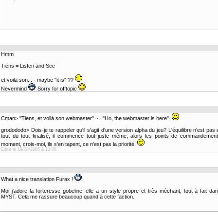
Hmm
Tiens = Listen and See
et voila son... - maybe "it is" ??
Nevermind
Sorry for offtopic
Cman> "Tiens, et voilà son webmaster" ~= "Ho, the webmaster is here".
grodododo> Dois-je te rappeler qu'il s'agit d'une version alpha du jeu? L'équilibre n'est pas
tout du tout finalisé, il commence tout juste même, alors les points de commandement
moment, crois-moi, ils s'en tapent, ce n'est pas la priorité.
Edité le 19/08/2005 à 13:06
What a nice translation Furax !
Moi j'adore la forteresse gobeline, elle a un style propre et très méchant, tout à fait dan
MYST. Cela me rassure beaucoup quand à cette faction.