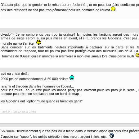
D'autant plus que le gondor et le rohan auront fusionné , et on peut leur faire confiance p
prix des remparts ne soit pas trop pénalisant pour les hommes de l'ouest
divadoff> Je ne comprends pas trop ta crainte? Ici, toutes les factions auront des murs
armes de siège seront aussi plus mises en avant, et si tu prends les Gobelins, c'est pas 
muraille qui va t'arrêter.
Sans compter sur les bâtiments neutres importants à capturer sur la carte et les f
demandent de l'espace, tout ne pourra pas être protégé avec des murailles, loin de là. L
Hommes de l'Ouest qui est montrée là n'arrivera à mon avis jamais lors d'une partie multi.
ayé ca cheat déjà :
2000 pts de commendement & 50 000 dollars
faramir et théoden dans les hommes de l ouest...
pour les murs.. ca va etre pour les noobs party pas vaiment pour les pros je le sens ,
contour peut etre, en se placant sur un bord de map..
les Gobelins ont l option "tune quand ils tuent les gens"
Edité le 18/08/2005 à 22:55
Six2000> Heureusement que t'as pas vu la triche dans la version alpha qui nous était prév
J'appuie sur "suppr", les unités sélectionnées meurt, argent infinie, etc...