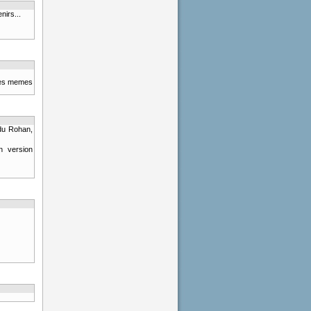
irs...
 les memes
du Rohan,
n version