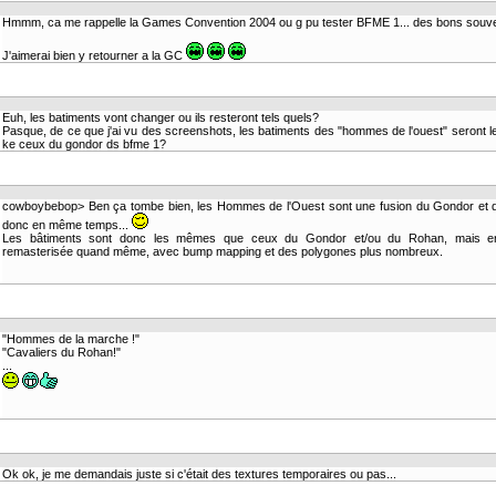
Hmmm, ca me rappelle la Games Convention 2004 ou g pu tester BFME 1... des bons souven
J'aimerai bien y retourner a la GC
Euh, les batiments vont changer ou ils resteront tels quels?
Pasque, de ce que j'ai vu des screenshots, les batiments des "hommes de l'ouest" seront
ke ceux du gondor ds bfme 1?
cowboybebop> Ben ça tombe bien, les Hommes de l'Ouest sont une fusion du Gondor et 
donc en même temps...
Les bâtiments sont donc les mêmes que ceux du Gondor et/ou du Rohan, mais e
remasterisée quand même, avec bump mapping et des polygones plus nombreux.
"Hommes de la marche !"
"Cavaliers du Rohan!"
...
Ok ok, je me demandais juste si c'était des textures temporaires ou pas...