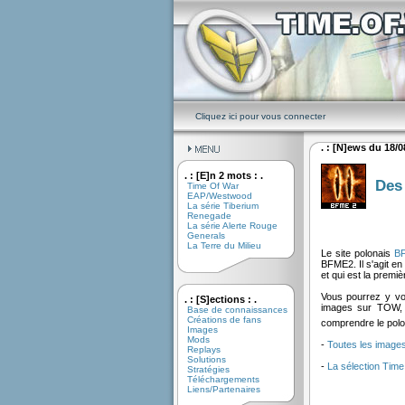
Cliquez ici pour vous connecter
. : [N]ews du 18/08
. : [E]n 2 mots : .
Des
Time Of War
EAP/Westwood
La série Tiberium
Renegade
La série Alerte Rouge
Generals
La Terre du Milieu
Le site polonais
B
BFME2. Il s'agit e
et qui est la premi
Vous pourrez y voi
. : [S]ections : .
images sur TOW, et
Base de connaissances
Créations de fans
comprendre le polo
Images
Mods
-
Toutes les image
Replays
Solutions
-
La sélection Time
Stratégies
Téléchargements
Liens/Partenaires