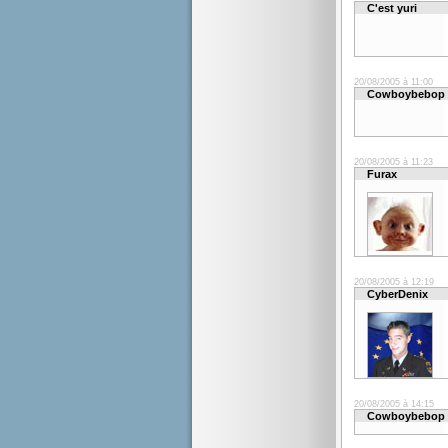
C'est yuri
20/08/2005 à 11:00
Cowboybebop
20/08/2005 à 11:23
Furax
20/08/2005 à 12:19
CyberDenix
20/08/2005 à 14:15
Cowboybebop