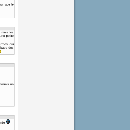
our que le
, mais les
une petite
ermes qui
a base des
 hormis un
entée