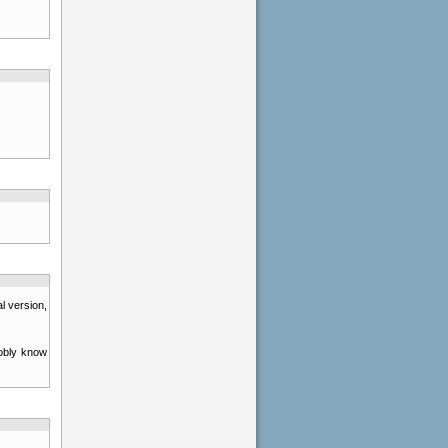
l version,
obly know