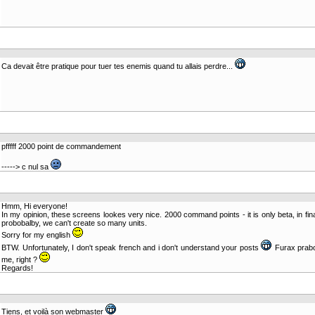
Ca devait être pratique pour tuer tes enemis quand tu allais perdre...
pfffff 2000 point de commandement
-----> c nul sa
Hmm, Hi everyone!
In my opinion, these screens lookes very nice. 2000 command points - it is only beta, in fina
probobalby, we can't create so many units.
Sorry for my english
BTW. Unfortunately, I don't speak french and i don't understand your posts
Furax prab
me, right ?
Regards!
Tiens, et voilà son webmaster