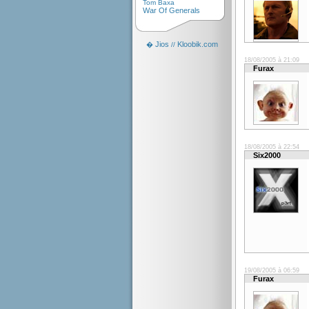
Tom Baxa
War Of Generals
Jios
Kloobik.com
�
//
18/08/2005 à 21:09
Furax
18/08/2005 à 22:54
Six2000
19/08/2005 à 06:59
Furax