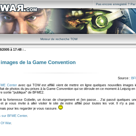
Pas encore enregistré ? Par i
Moteur de recherche TOW
/2005 à 17:48 : .
 images de la Game Convention
Source :
BF
FME Center
avec qui TOW est affilié vient de mettre en ligne quelques nouvelles images i
n fait de photos du jeu prises à la Game Convention qui se déroule en ce moment à Leipzig e
ère sortie "publique" de BFME2.
r la forteresse Gobelin, un écran de chargement et j'en passe... J'ai passé quelques u
 je vous invite à aller visiter le site de notre affilié pour toutes les voir. Il n'y a pas
nais pour les regarder je vous rassure.
s sur BFME Center
.
 Of War
.