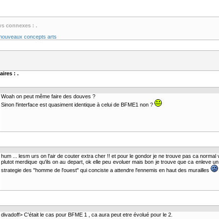
ws connexes : .
 nouveaux concepts arts
ires : .
Woah on peut même faire des douves ?
Sinon l'interface est quasiment identique à celui de BFME1 non ?
hum ... lesm urs on l'air de couter extra cher !! et pour le gondor je ne trouve pas ca normal
plutot merdique qu'ils on au depart, ok elle peu evoluer mais bon je trouve que ca enleve un
strategie des "homme de l'ouest" qui conciste a attendre l'ennemis en haut des murailles
divadoff> C'était le cas pour BFME 1 , ca aura peut etre évolué pour le 2.