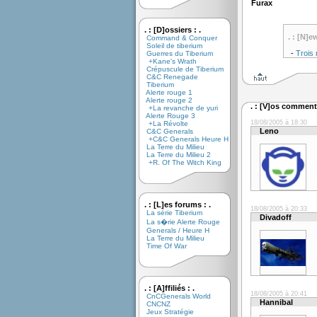
Furax
. : [D]ossiers : .
. : [N]e
Command & Conquer
Soleil de tiberium
-
Trois
Guerres du Tiberium
+Kane's Wrath
Crépuscule de Tiberium
C&C Renegade
Tiberium
Alerte rouge 1
Alerte rouge 2
. : [V]os commenta
+La revanche de yuri
Alerte Rouge 3
18/08/2005 à 18:30
+La Révolte
Leno
C&C Generals
+C&C Generals Heure H
La Terre du Milieu
La Terre du Milieu 2
+R. Of The Witch King
. : [L]es forums : .
18/08/2005 à 20:33
La série Tiberium
Divadoff
La s�rie Alerte Rouge
Generals / Heure H
La Terre du Milieu
Time Of War
. : [A]ffiliés : .
18/08/2005 à 20:41
CnCGenerals World
Hannibal
CNCNZ
Jeux Stratégie