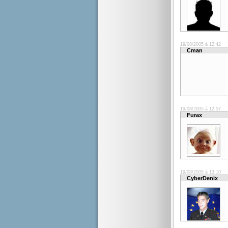
19/08/2005 à 12:42
Cman
19/08/2005 à 12:57
Furax
19/08/2005 à 13:10
CyberDenix