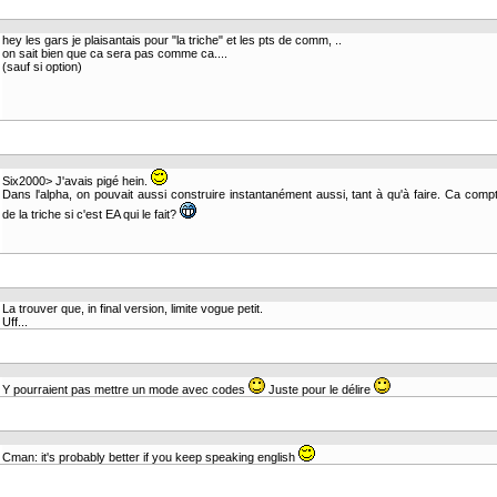
hey les gars je plaisantais pour "la triche" et les pts de comm, ..
on sait bien que ca sera pas comme ca....
(sauf si option)
Six2000> J'avais pigé hein.
Dans l'alpha, on pouvait aussi construire instantanément aussi, tant à qu'à faire. Ca co
de la triche si c'est EA qui le fait?
La trouver que, in final version, limite vogue petit.
Uff...
Y pourraient pas mettre un mode avec codes
Juste pour le délire
Cman: it's probably better if you keep speaking english