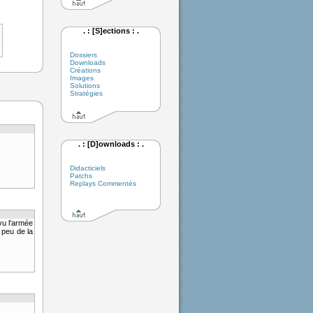
. : [S]ections : .
Dossiers
Downloads
Créations
Images
Solutions
Stratégies
. : [D]ownloads : .
Didacticiels
Patchs
Replays Commentés
 vu l'armée
 peu de la