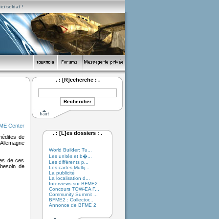
ci soldat !
. : [R]echerche : .
ME Center
. : [L]es dossiers : .
nédites de
n Allemagne
World Builder: Tu...
Les unités et b�...
nes de ces
Les différents p...
 besoin de
Les cartes Multij...
La publicité
La localisation d...
Interviews sur BFME2
Concours TOW-EA F...
Community Summit ...
BFME2 : Collector...
Annonce de BFME 2