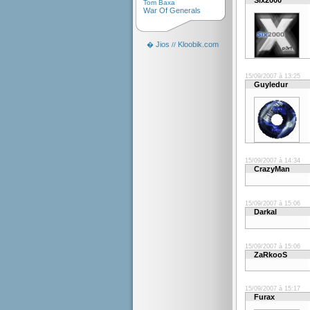
Six2000
Tom Baxa
War Of Generals
Jios
Kloobik.com
�
//
15/09/2007 à 13:25
Guyledur
15/09/2007 à 14:34
CrazyMan
15/09/2007 à 15:06
Darkal
15/09/2007 à 15:06
ZaRkooS
15/09/2007 à 15:17
Furax