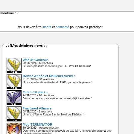
mentaire : .
Vous devez être
inscrit
et
connecté
pour pouvoir participer.
. : [L]es dernières news : .
War Of Generals
20/06/2026 - 6 réactions
Je vous présente mon futur jeu RTS War Of Generals!
Bonne Année et Meilleurs Vœux !
01/01/2026 - 34 réactions
On va arrêter de souhaiter du C&C, ça porte la poisse...
Yuri n'est plus...
24/11/2025 - 10 réactions
"Vous ne pouvez pas arrêter ce qui est déjà inévitable."
Fractured Alliance
08/11/2025 - 3 réactions
Un mix d'Alerte Rouge 2 et le Soleil de Tibérium !
Mod TERMINATOR
30/09/2025 - Aucune réaction
Des news comme si il en pleuvait ou pas lol. Une nouvelle unité et des
Images promotionnelles .