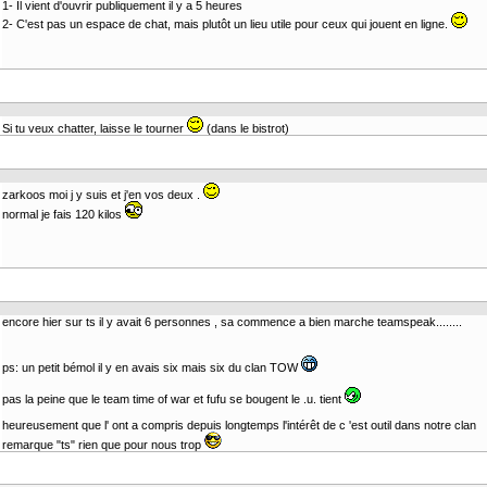
1- Il vient d'ouvrir publiquement il y a 5 heures
2- C'est pas un espace de chat, mais plutôt un lieu utile pour ceux qui jouent en ligne.
Si tu veux chatter, laisse le tourner
(dans le bistrot)
zarkoos moi j y suis et j'en vos deux .
normal je fais 120 kilos
encore hier sur ts il y avait 6 personnes , sa commence a bien marche teamspeak........
ps: un petit bémol il y en avais six mais six du clan TOW
pas la peine que le team time of war et fufu se bougent le .u. tient
heureusement que l' ont a compris depuis longtemps l'intérêt de c 'est outil dans notre clan
remarque "ts" rien que pour nous trop