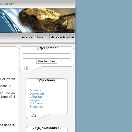
ci soldat !
. : [R]echerche : .
ci n'était
. : [S]ections : .
 bonheur!
Dossiers
vec une ou
Downloads
igne où il
Créations
Images
Solutions
Stratégies
ns dans la
. : [D]ownloads : .