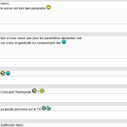
merci,
le server est très bien paramétré
bon si vous savez pas pour les paramètres demandez moi
car crazy et gandoulfe il y comprennent rien
C'est quoi Teamspeak
?
ya jamais personne sur le TS
ZaRkooS> Alors: