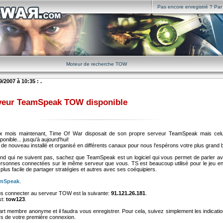
Pas encore enregistré ? Par i
Moteur de recherche TOW
/2007 à 10:35 : .
veur TeamSpeak TOW disponible
x mois maintenant, Time Of War disposait de son propre serveur TeamSpeak mais celui-
onible... jusqu'à aujourd'hui!
re de nouveau installé et organisé en différents canaux pour nous l'espérons votre plus grand
fond qui ne suivent pas, sachez que TeamSpeak est un logiciel qui vous permet de parler a
ersonnes connectées sur le même serveur que vous. TS est beaucoup utilisé pour le jeu en l
plus facile de partager stratégies et autres avec ses coéquipiers.
amSpeak
.
s connecter au serveur TOW est la suivante:
91.121.26.181
.
st:
tow123
.
rt membre anonyme et il faudra vous enregistrer. Pour cela, suivez simplement les indicatio
ors de votre première connexion.