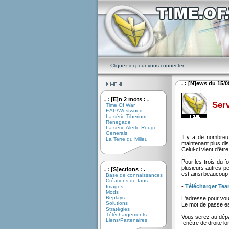
Cliquez ici pour vous connecter
. : [N]ews du 15/09
. : [E]n 2 mots : .
Ser
Time Of War
EAP/Westwood
La série Tiberium
Renegade
La série Alerte Rouge
Generals
Il y a de nombreu
La Terre du Milieu
maintenant plus disp
Celui-ci vient d'êt
Pour les trois du 
plusieurs autres p
. : [S]ections : .
est ainsi beaucoup 
Base de connaissances
Créations de fans
-
Télécharger Te
Images
Mods
Replays
L'adresse pour vou
Solutions
Le mot de passe e
Stratégies
Téléchargements
Vous serez au dépa
Liens/Partenaires
fenêtre de droite l