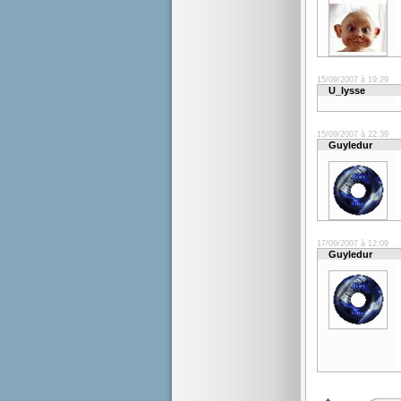
15/09/2007 à 19:29
U_lysse
15/09/2007 à 22:39
Guyledur
17/09/2007 à 12:09
Guyledur