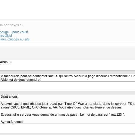
ws connexes : .
ouge... pour vous!
evoilou!
èmes d'accès au site
ires : .
le raccourcis pour se connecter sur TS qui se trouve sur la page d'accueil refonctionne t-il ?
A bientot de vous entendre !
Salut à tous,
A savoir aussi que chaque jeux traité par Time Of War a sa place dans le serveur TS 
avons C&C3, BFME, CnC General, AR. Vous êtes donc tous les bienvenue dessus.
Et aussi si le serveur vous demande un mot de pass : Le mot de pass est " tow123 ".
Bye et à pouce.