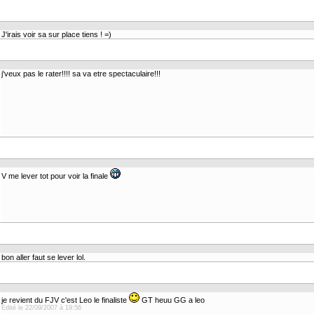
J'irais voir sa sur place tiens ! =)
j'veux pas le rater!!!! sa va etre spectaculaire!!!
V me lever tot pour voir la finale
bon aller faut se lever lol.
je revient du FJV c'est Leo le finaliste
GT heuu GG a leo
Edité le 22/09/2007 à 19:56