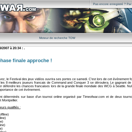
Pas encore enregistré ? Par i
Moteur de recherche TOW
/2007 à 20:34 : .
hase finale approche !
z, le Festival des jeux vidéos ouvrira ses portes ce samedi. C'est lors de cet événement fo
e les 8 meilleurs joueurs francais de Command and Conquer 3 se déroulera. Le gagnant de 
ler défendre les chances francaises lors de la grande finale mondiale des WCG à Seattle. Nu
mportance de cet événement.
nt déterminés sur base d'un tournoi online organisé par Timeofwar.com et de deux tournois
 Montpellier.
ueurs qualifiés :
ffline)
line)
ne)
ine)
e)