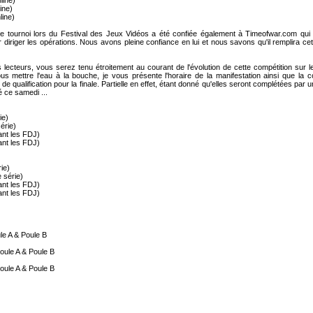
line)
ine)
line)
ce tournoi lors du Festival des Jeux Vidéos a été confiée également à Timeofwar.com qui a
diriger les opérations. Nous avons pleine confiance en lui et nous savons qu'il remplira ce
lecteurs, vous serez tenu étroitement au courant de l'évolution de cette compétition sur l
ous mettre l'eau à la bouche, je vous présente l'horaire de la manifestation ainsi que la c
 de qualification pour la finale. Partielle en effet, étant donné qu'elles seront complétées par u
é ce samedi ...
ie)
érie)
dant les FDJ)
dant les FDJ)
ie)
 série)
dant les FDJ)
dant les FDJ)
le A & Poule B
ule A & Poule B
ule A & Poule B