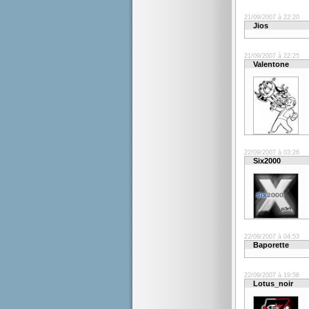
21/09/2007 à 22:20
Jios
21/09/2007 à 22:25
Valentone
22/09/2007 à 03:26
Six2000
22/09/2007 à 04:53
Baporette
22/09/2007 à 19:56
Lotus_noir