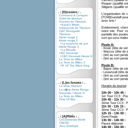
Clement (qualifié on
Reaper (qualifié onl
Stilgarts (qualifié on
. : [D]ossiers : .
L'organisation de 
Command & Conquer
[TOW]Gandalf pour 
Soleil de tiberium
avec brio !
Guerres du Tiberium
+Kane's Wrath
Evidemment, chers 
Crépuscule de Tiberium
notre site. Pour v
C&C Renegade
Tiberium
partielle des poules
Alerte rouge 1
sort qui sera réalis
Alerte rouge 2
+La revanche de yuri
Poule A:
Alerte Rouge 3
- Knolz (tête de sér
+La Révolte
- Warcox (tête de s
C&C Generals
- (tiré au sort pen
+C&C Generals Heure H
- (tiré au sort pen
La Terre du Milieu
La Terre du Milieu 2
Poule B:
+R. Of The Witch King
- Bapor (tête de sér
- Leownzall (tête de
- (tiré au sort pen
- (tiré au sort pen
. : [L]es forums : .
Horaire du tournoi
La série Tiberium
La s�rie Alerte Rouge
10h 00 - 10h 45 :
Generals / Heure H
1er Tour CC3 : Pou
La Terre du Milieu
Time Of War
10h 45 - 11h 30 :
2ème Tour CC3 : Po
11h 30 - 12h 15 :
3ème Tour CC3 : Po
12h 15 - 13h 00 :
. : [A]ffiliés : .
Demi Finale
CnCGenerals World
13h 00 - 14h 00 :
CNCNZ
Pause déjeuner
Jeux Stratégie
14h 00 - 15h 00 :