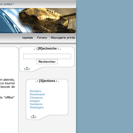
ci soldat !
. : [R]echerche : .
rt attendu,
. : [S]ections : .
ce tournoi
l besoin de
Dossiers
Downloads
 "offline"
Créations
Images
Solutions
Stratégies