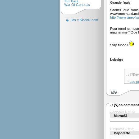
Tom Baxa
Grande finale
War Of Generals
Sachez que vous p
www.commandandconq
http://www.timeof
Jios
Kloobik.com
�
//
Pour terminer, tou
magnanime " Que le
Stay tuned !
Lebelge
. : [N]e
-
Les po
. : [V]os commenta
21/09/2007 à 21:23
Marne51
21/09/2007 à 22:01
Baporette