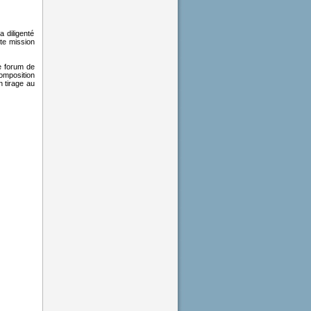
 diligenté
tte mission
e forum de
omposition
n tirage au