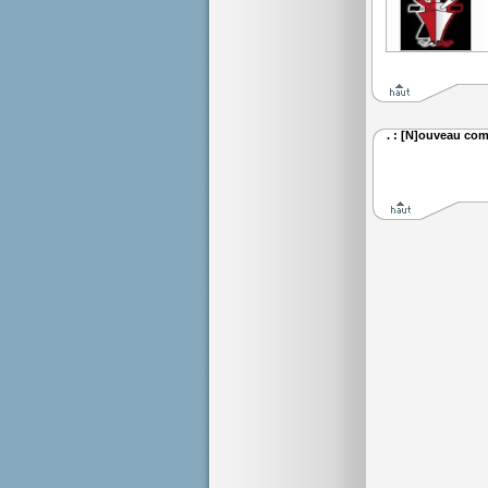
. : [N]ouveau com