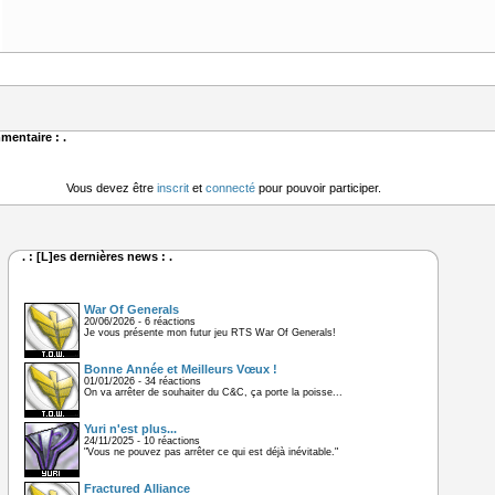
mentaire : .
Vous devez être
inscrit
et
connecté
pour pouvoir participer.
. : [L]es dernières news : .
War Of Generals
20/06/2026 - 6 réactions
Je vous présente mon futur jeu RTS War Of Generals!
Bonne Année et Meilleurs Vœux !
01/01/2026 - 34 réactions
On va arrêter de souhaiter du C&C, ça porte la poisse...
Yuri n'est plus...
24/11/2025 - 10 réactions
"Vous ne pouvez pas arrêter ce qui est déjà inévitable."
Fractured Alliance