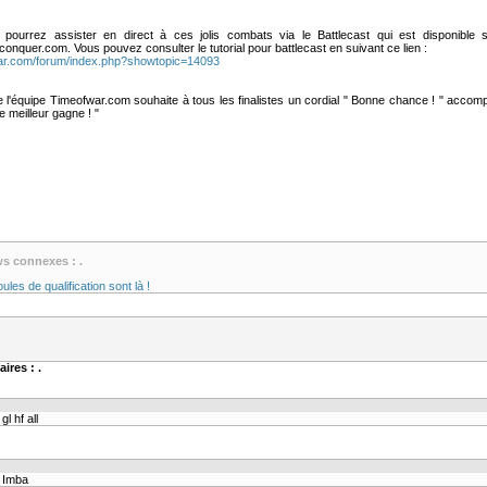
ourrez assister en direct à ces jolis combats via le Battlecast qui est disponible s
uer.com. Vous pouvez consulter le tutorial pour battlecast en suivant ce lien :
war.com/forum/index.php?showtopic=14093
te l'équipe Timeofwar.com souhaite à tous les finalistes un cordial " Bonne chance ! " acco
 meilleur gagne ! "
ws connexes : .
ules de qualification sont là !
ires : .
gl hf all
Imba