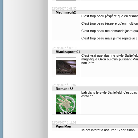
22/09/2007 à 08:55
Meuhmeuh2
C'est trop beau j'éspère que en disant 
C'est trop beau j'éspère qu'en multi o
C'est trop beau me demande juste que 
C'est trop beau mais je me répète je c
22/09/2007 à 09:19
Blackraptors01
C'est vrai que dasn le style Balltef
magnifique Orca ou d'un puissant Mam
non ? ^^
22/09/2007 à 10:07
Romano88
bah dans le style Battlefield, c'est pa
d'info ^^
22/09/2007 à 11:02
PgunMan
Ils ont interet à assurer :S car sinon ..