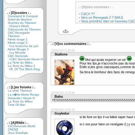
. : [N]ews connexes : .
. : [D]ossiers : .
-
C&CX ??
Command & Conquer
-
Vers un Renegade 2 ? [MAJ]
Soleil de tiberium
-
Vous prendrez bien un nouveau C&
Guerres du Tiberium
+Kane's Wrath
Crépuscule de Tiberium
C&C Renegade
Tiberium
Alerte rouge 1
Alerte rouge 2
. : [V]os commentaires : .
+La revanche de yuri
Alerte Rouge 3
22/09/2007 à 00:09
+La Révolte
Stallone
C&C Generals
+C&C Generals Heure H
Moi qui avais esperer un str
La Terre du Milieu
Pour les fps,je n'accroche pas du tout
La Terre du Milieu 2
Enfin si,les gros classiques,comme d
+R. Of The Witch King
Sa fera le bonheur des fans de rene
. : [L]es forums : .
La série Tiberium
22/09/2007 à 03:09
La s�rie Alerte Rouge
Babu
Generals / Heure H
YESSSSSSSSSSSSSSSSSSSSSSSSSSSSSSSSSSSSS
La Terre du Milieu
Time Of War
22/09/2007 à 06:18
Guyledur
si ils font un fps il va falloir taper ha
. : [A]ffiliés : .
si c est pour faire un renégate 2 j y cr
CnCGenerals World
CNCNZ
Jeux Stratégie