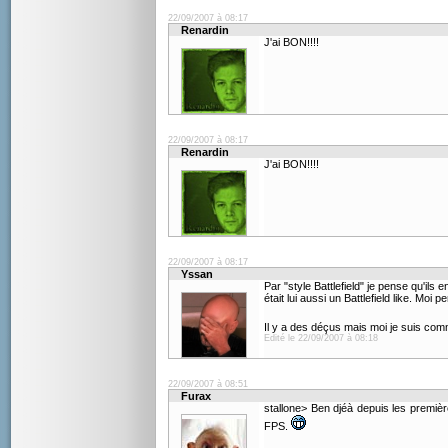
22/09/2007 à 08:17
Renardin
J'ai BON!!!!
22/09/2007 à 08:17
Renardin
J'ai BON!!!!
22/09/2007 à 08:17
Yssan
Par "style Battlefield" je pense qu'ils
était lui aussi un Battlefield like. Moi
Il y a des déçus mais moi je suis co
Edité le 22/09/2007 à 08:18
22/09/2007 à 08:51
Furax
stallone> Ben djéà depuis les première
FPS.