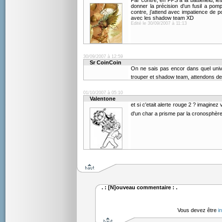
Par contre, en FPS a la battlefield, l
donner la précision d'un fusil a pompe
contre, j'attend avec impatience de p
avec les shadow team XD
Edité le 30/09/2007 à 11:13
30/09/2007 à 12:59
Sr CoinCoin
On ne sais pas encor dans quel univ
trouper et shadow team, attendons de 
01/10/2007 à 05:10
Valentone
et si c'etait alerte rouge 2 ? imagine
d'un char a prisme par la cronosphèr
. : [N]ouveau commentaire : .
Vous devez être
i