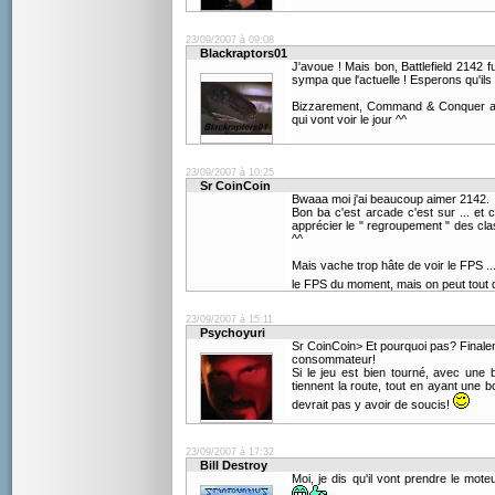
23/09/2007 à 09:08
Blackraptors01
J'avoue ! Mais bon, Battlefield 2142 
sympa que l'actuelle ! Esperons qu'ils f
Bizzarement, Command & Conquer a,
qui vont voir le jour ^^
23/09/2007 à 10:25
Sr CoinCoin
Bwaaa moi j'ai beaucoup aimer 2142.
Bon ba c'est arcade c'est sur ... et c
apprécier le " regroupement " des class
^^
Mais vache trop hâte de voir le FPS ..
le FPS du moment, mais on peut tout d
23/09/2007 à 15:11
Psychoyuri
Sr CoinCoin> Et pourquoi pas? Finaleme
consommateur!
Si le jeu est bien tourné, avec une
tiennent la route, tout en ayant une b
devrait pas y avoir de soucis!
23/09/2007 à 17:32
Bill Destroy
Moi, je dis qu'il vont prendre le moteu