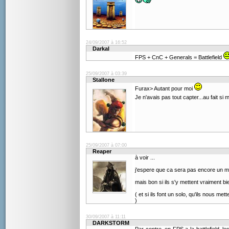
24/09/2007 à 16:52
Darkal
FPS + CnC + Generals = Battlefield
25/09/2007 à 03:39
Stallone
Furax> Autant pour moi
Je n'avais pas tout capter...au fait s
25/09/2007 à 07:00
Reaper
à voir ...
j'espere que ca sera pas encore un mm
mais bon si ils s'y mettent vraiment bi
( et si ils font un solo, qu'ils nou
)
30/09/2007 à 11:11
DARKSTORM