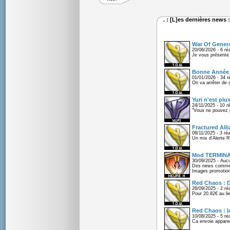
. : [L]es dernières news :
War Of Gener
20/06/2026 - 6 ré
Je vous présente
Bonne Année e
01/01/2026 - 34 r
On va arrêter de 
Yuri n'est plus
24/11/2025 - 10 r
"Vous ne pouvez pa
Fractured All
08/11/2025 - 3 ré
Un mix d'Alerte R
Mod TERMIN
30/09/2025 - Auc
Des news comme si
Images promotion
Red Chaos : D
26/09/2025 - 2 ré
Pour 20.82€ au li
Red Chaos : l
10/08/2025 - 5 ré
Ca envoie appare