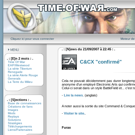
Cliquez ici pour vous connecter
Moteur de
. : [N]ews du 21/09/2007 à 22:45 : .
. : [E]n 2 mots : .
C&CX "confirmé"
Time Of War
EAP/Westwood
La série Tiberium
Renegade
La série Alerte Rouge
Generals
Cela ne pouvait décidemment pas durer longtemps
La Terre du Milieu
anonyme d'un employé Electronic Arts qui confi
Celui-ci serait dans un style BattleField et... c'es
-
Lire la news
. (anglais)
. : [S]ections : .
Base de connaissances
A noter aussi la sortie du site Command & Conquer
Créations de fans
Images
Mods
-
Visiter le site.
.
Replays
Solutions
Stratégies
Téléchargements
Furax
Liens/Partenaires