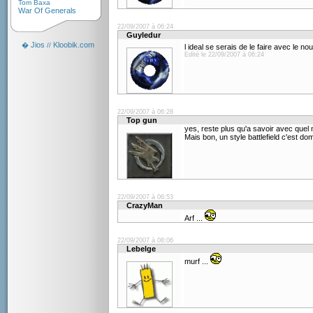
Tom Baxa
War Of Generals
22/09/2007 à 06:24
Guyledur
Jios
Kloobik.com
�
//
l ideal se serais de le faire avec le n
Edité le 22/09/2007 à 06:24
22/09/2007 à 06:28
Top gun
yes, reste plus qu'a savoir avec quel 
Mais bon, un style battlefield c'est 
22/09/2007 à 06:53
CrazyMan
Arf ...
22/09/2007 à 08:06
Lebelge
murf ...