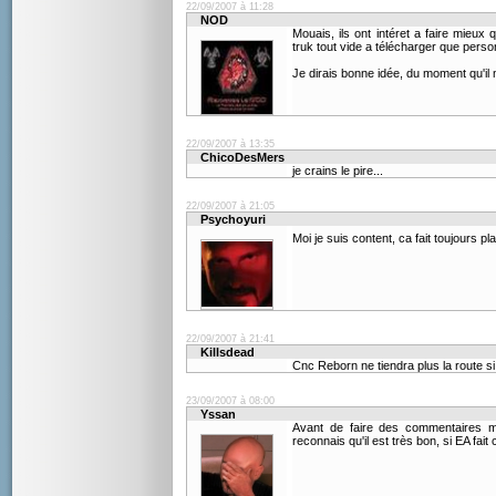
22/09/2007 à 11:28
NOD
Mouais, ils ont intéret a faire mieux 
truk tout vide a télécharger que perso
Je dirais bonne idée, du moment qu'il
22/09/2007 à 13:35
ChicoDesMers
je crains le pire...
22/09/2007 à 21:05
Psychoyuri
Moi je suis content, ca fait toujours 
22/09/2007 à 21:41
Killsdead
Cnc Reborn ne tiendra plus la route s
23/09/2007 à 08:00
Yssan
Avant de faire des commentaires m
reconnais qu'il est très bon, si EA fai