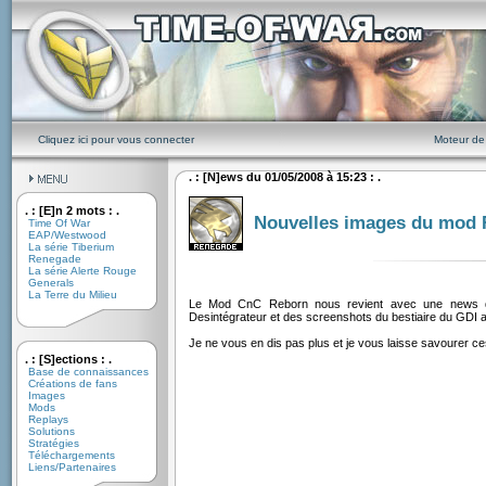
Cliquez ici pour vous connecter
Moteur de
. : [N]ews du 01/05/2008 à 15:23 : .
. : [E]n 2 mots : .
Nouvelles images du mod 
Time Of War
EAP/Westwood
La série Tiberium
Renegade
La série Alerte Rouge
Generals
La Terre du Milieu
Le Mod CnC Reborn nous revient avec une news de
Desintégrateur et des screenshots du bestiaire du GD
Je ne vous en dis pas plus et je vous laisse savourer ce
. : [S]ections : .
Base de connaissances
Créations de fans
Images
Mods
Replays
Solutions
Stratégies
Téléchargements
Liens/Partenaires