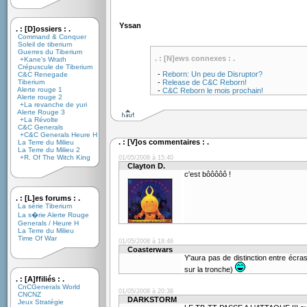
Yssan
. : [D]ossiers : .
Command & Conquer
Soleil de tiberium
Guerres du Tiberium
. : [N]ews connexes : .
+Kane's Wrath
Crépuscule de Tiberium
-
Reborn: Un peu de Disruptor?
C&C Renegade
Tiberium
-
Release de C&C Reborn!
Alerte rouge 1
-
C&C Reborn le mois prochain!
Alerte rouge 2
+La revanche de yuri
Alerte Rouge 3
+La Révolte
C&C Generals
+C&C Generals Heure H
. : [V]os commentaires : .
La Terre du Milieu
La Terre du Milieu 2
+R. Of The Witch King
01/05/2008 à 15:40
Clayton D.
c'est bôôôôô !
. : [L]es forums : .
La série Tiberium
La s�rie Alerte Rouge
Generals / Heure H
La Terre du Milieu
Time Of War
01/05/2008 à 18:46
Coasterwars
Y'aura pas de distinction entre écr
sur la tronche)
. : [A]ffiliés : .
CnCGenerals World
01/05/2008 à 20:38
CNCNZ
DARKSTORM
Jeux Stratégie