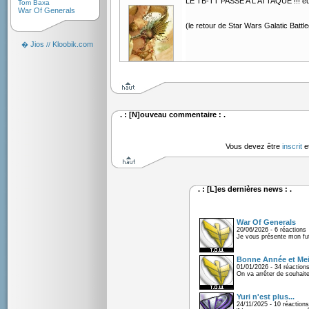
LE TB-TT PASSE A L'ATTAQUE !!! eu
Tom Baxa
War Of Generals
(le retour de Star Wars Galatic Batt
Jios
Kloobik.com
�
//
. : [N]ouveau commentaire : .
Vous devez être
inscrit
e
. : [L]es dernières news : .
War Of Generals
20/06/2026 - 6 réactions
Je vous présente mon fu
Bonne Année et Mei
01/01/2026 - 34 réaction
On va arrêter de souhaite
Yuri n'est plus...
24/11/2025 - 10 réactions