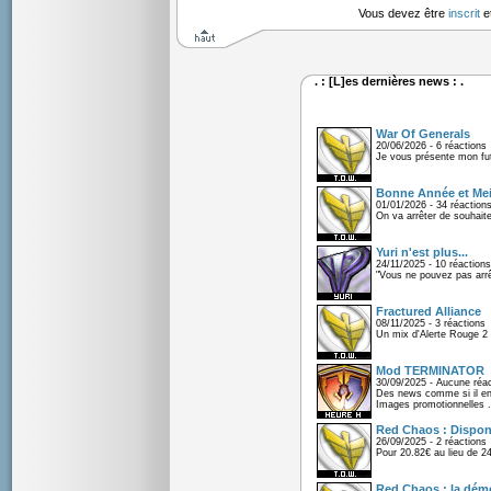
Vous devez être
inscrit
e
. : [L]es dernières news : .
War Of Generals
20/06/2026 - 6 réactions
Je vous présente mon fu
Bonne Année et Mei
01/01/2026 - 34 réaction
On va arrêter de souhaite
Yuri n'est plus...
24/11/2025 - 10 réactions
"Vous ne pouvez pas arrêt
Fractured Alliance
08/11/2025 - 3 réactions
Un mix d'Alerte Rouge 2 e
Mod TERMINATOR
30/09/2025 - Aucune réac
Des news comme si il en 
Images promotionnelles .
Red Chaos : Disponi
26/09/2025 - 2 réactions
Pour 20.82€ au lieu de 2
Red Chaos : la démo