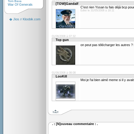
31/05/2008 à 18:10
Tom Baxa
[TOW]Gandalf
War Of Generals
C'est rien Yssan tu fais déjà bcp po
Edité le 31/05/2008 à 18:11
Jios
Kloobik.com
�
//
01/06/2008 à 07:32
Top gun
on peut pas télécharger les autres ?
01/06/2008 à 08:08
LooKill
Moi je l'ai bien aimé meme si il y av
. : [N]ouveau commentaire : .