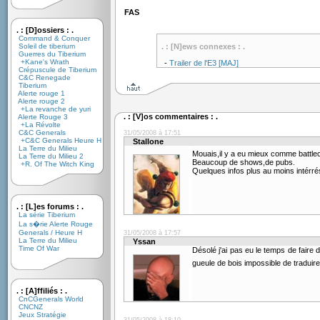
FAS
. : [D]ossiers : .
Command & Conquer
Soleil de tiberium
. : [N]ews connexes : .
Guerres du Tiberium
+Kane's Wrath
-
Trailer de l'E3 [MAJ]
Crépuscule de Tiberium
C&C Renegade
Tiberium
Alerte rouge 1
Alerte rouge 2
+La revanche de yuri
. : [V]os commentaires : .
Alerte Rouge 3
+La Révolte
C&C Generals
31/05/2008 à 17:51
+C&C Generals Heure H
Stallone
La Terre du Milieu
Mouais,il y a eu mieux comme battle
La Terre du Milieu 2
Beaucoup de shows,de pubs.
+R. Of The Witch King
Quelques infos plus au moins intérré
. : [L]es forums : .
La série Tiberium
La s�rie Alerte Rouge
Generals / Heure H
31/05/2008 à 17:57
La Terre du Milieu
Yssan
Time Of War
Désolé j'ai pas eu le temps de faire d
gueule de bois impossible de traduir
. : [A]ffiliés : .
CnCGenerals World
CNCNZ
Jeux Stratégie