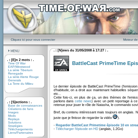
Cliquez ici pour vous connecter
Moteur de
. : [N]ews du 31/05/2008 à 17:27 : .
. : [E]n 2 mots : .
BattleCast PrimeTime Epi
Time Of War
EAP/Westwood
La série Tiberium
Renegade
La série Alerte Rouge
Generals
La Terre du Milieu
Le dernier épisode de BattleCast PrimeTime (l'emissio
d'habitude, on a droit aux maintenant habituelles séq
etc...
Cette fois-ci, en plus de ça, un des thèmes de l'emi
parlions dans
cette news
) avec un petit reportage à ce
. : [S]ections : .
retenue pour jouer le rôle de Natasha, le commando sovi
Base de connaissances
Créations de fans
Bref, du contenu intéressant mais toujours en anglais. 
Images
Mods
juste que je finisse de regarder la vidéo
).
Replays
Solutions
-
Regarder BattleCast Primetime épisode 10 en stre
Stratégies
-
Télécharger l'épisode en HD
(anglais, 1.2Go)
Téléchargements
Liens/Partenaires