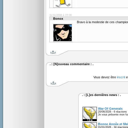
11/11/2008 à 15:06
Bonox
Bravo à la modestie de ces champio
. : [N]ouveau commentaire : .
Vous devez être
inscrit
e
. : [L]es dernières news : .
War Of Generals
20/06/2026 - 6 réactions
Je vous présente mon fu
Bonne Année et Mei
01/01/2026 - 34 réaction