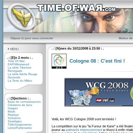
Cliquez ici pour vous connecter
Moteur de
. : [N]ews du 10/11/2008 à 23:50 : .
. : [E]n 2 mots : .
Cologne 08 : C'est fini !
Time Of War
EAP/Westwood
La série Tiberium
Renegade
La série Alerte Rouge
Generals
La Terre du Milieu
. : [S]ections : .
Base de connaissances
Créations de fans
Images
Mods
Replays
Solutions
Voilà, les WCG Cologne 2008 sont terminés !
Stratégies
Téléchargements
La compétition sur le jeu "la Fureur de Kane" a été fin
Liens/Partenaires
joueur au
palmarès impressionnant
a réussi à enfin réalis