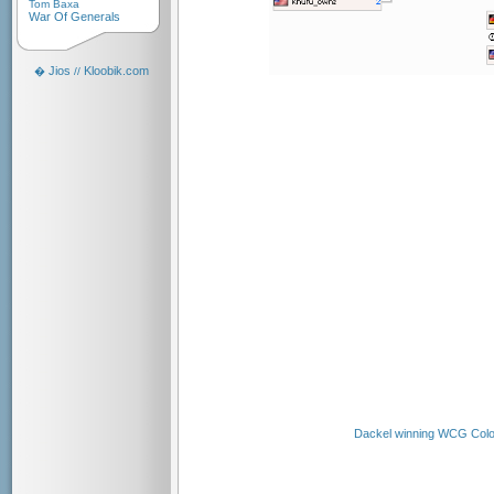
Tom Baxa
War Of Generals
Jios
Kloobik.com
�
//
Dackel winning WCG Col