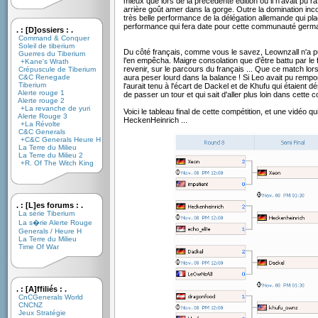
mieux que lors de la précédente édition où il n'avait pu raf
arrière goût amer dans la gorge. Outre la domination incon
très belle performance de la délégation allemande qui pl
performance qui fera date pour cette communauté germ
. : [D]ossiers : .
Command & Conquer
Soleil de tiberium
Du côté français, comme vous le savez, Leownzall n'a pu
Guerres du Tiberium
l'en empêcha. Maigre consolation que d'être battu par le 
+Kane's Wrath
revenir, sur le parcours du français ... Que ce match lor
Crépuscule de Tiberium
C&C Renegade
aura peser lourd dans la balance ! Si Leo avait pu rempor
Tiberium
l'aurait tenu à l'écart de Dackel et de Khufu qui étaient 
Alerte rouge 1
de passer un tour et qui sait d'aller plus loin dans cette c
Alerte rouge 2
+La revanche de yuri
Voici le tableau final de cette compétition, et une vidéo q
Alerte Rouge 3
HeckenHeinrich ...
+La Révolte
C&C Generals
+C&C Generals Heure H
La Terre du Milieu
La Terre du Milieu 2
+R. Of The Witch King
. : [L]es forums : .
La série Tiberium
La s�rie Alerte Rouge
Generals / Heure H
La Terre du Milieu
Time Of War
. : [A]ffiliés : .
CnCGenerals World
CNCNZ
Jeux Stratégie