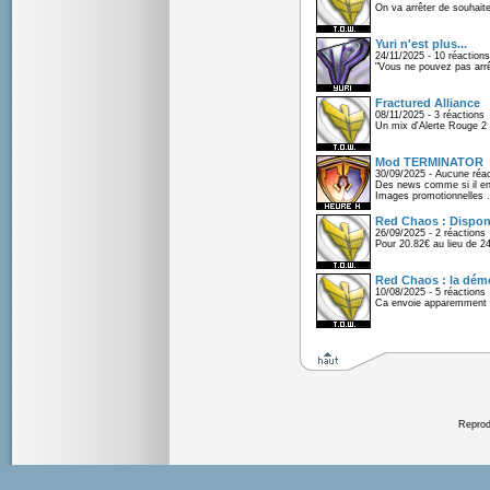
On va arrêter de souhaite
Yuri n'est plus...
24/11/2025 - 10 réactions
"Vous ne pouvez pas arrêt
Fractured Alliance
08/11/2025 - 3 réactions
Un mix d'Alerte Rouge 2 e
Mod TERMINATOR
30/09/2025 - Aucune réac
Des news comme si il en 
Images promotionnelles .
Red Chaos : Disponi
26/09/2025 - 2 réactions
Pour 20.82€ au lieu de 2
Red Chaos : la démo
10/08/2025 - 5 réactions
Ca envoie apparemment 
Reprodu