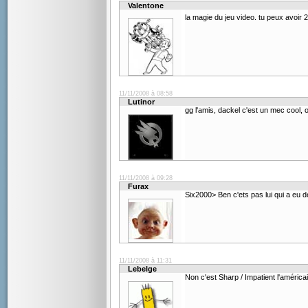
Valentone
la magie du jeu video. tu peux avoir
11/11/2008 à 08:58
Lutinor
gg l'amis, dackel c'est un mec cool, 
11/11/2008 à 09:28
Furax
Six2000> Ben c'ets pas lui qui a eu 
11/11/2008 à 11:31
Lebelge
Non c'est Sharp / Impatient l'américai