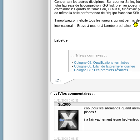
Concernant les autres disciplines. Sur counter Strike, l
futur lauréate de la compétition. GGTod, premier joueur f
d'atteindre les quarts de finales où, lui aussi, fut éliminé
de même la belle performance de l'équipe française SSk q
Timeofwar.com félicite tous les joueurs qui ont permis 
international ... Bravo à tous et à l'année prochaine !
Lebelge
. : [N]ews connexes : .
-
Cologne 08: Qualifications terminées.
-
Cologne 08: Bilan de la première journée
-
Cologne 08 : Les premiers résultats ...
. : [V]os commentaires : .
11/11/2008 à 05:33
Six2000
cool pour les allemands quand même,
places !
il a l'air vachement jeune heckentruc 
11/11/2008 à 08:47