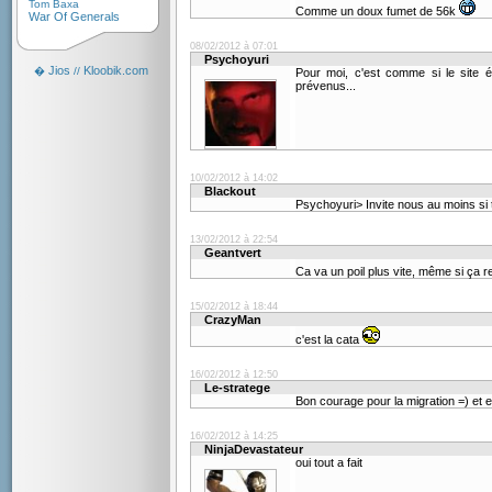
Tom Baxa
Comme un doux fumet de 56k
War Of Generals
08/02/2012 à 07:01
Psychoyuri
Jios
Kloobik.com
�
//
Pour moi, c'est comme si le site é
prévenus...
10/02/2012 à 14:02
Blackout
Psychoyuri> Invite nous au moins si t'
13/02/2012 à 22:54
Geantvert
Ca va un poil plus vite, même si ça re
15/02/2012 à 18:44
CrazyMan
c'est la cata
16/02/2012 à 12:50
Le-stratege
Bon courage pour la migration =) et e
16/02/2012 à 14:25
NinjaDevastateur
oui tout a fait