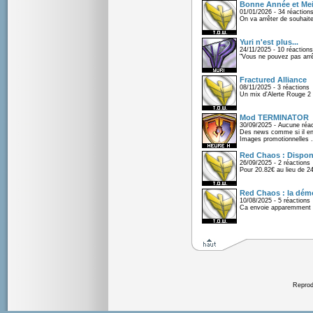
Bonne Année et Mei
01/01/2026 - 34 réaction
On va arrêter de souhaite
Yuri n'est plus...
24/11/2025 - 10 réactions
"Vous ne pouvez pas arrêt
Fractured Alliance
08/11/2025 - 3 réactions
Un mix d'Alerte Rouge 2 e
Mod TERMINATOR
30/09/2025 - Aucune réac
Des news comme si il en 
Images promotionnelles .
Red Chaos : Disponi
26/09/2025 - 2 réactions
Pour 20.82€ au lieu de 2
Red Chaos : la démo
10/08/2025 - 5 réactions
Ca envoie apparemment 
Reprodu