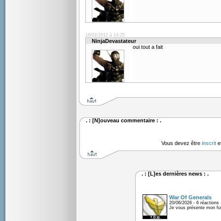
16/02/2012 à 14:25
NinjaDevastateur
oui tout a fait
. : [N]ouveau commentaire : .
Vous devez être
inscrit
e
. : [L]es dernières news : .
War Of Generals
20/06/2026 - 6 réactions
Je vous présente mon fu