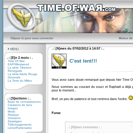
Cliquez ici pour vous connecter
Moteur de
. : [N]ews du 07/02/2012 à 14:57 : .
. : [E]n 2 mots : .
C'est lent!!!
Time Of War
EAP/Westwood
La série Tiberium
Renegade
La série Alerte Rouge
Generals
Vous avez sans doute remarqué que depuis hier Time Of W
La Terre du Milieu
Nous sommes au courant du souci et Raphaël a déjà p
pour le moment...
. : [S]ections : .
Bref, un peu de patience et tout rentrera dans l'ordre.
Base de connaissances
Créations de fans
Images
Mods
Furax
Replays
Solutions
Stratégies
Téléchargements
. : [N]ews connexes : .
Liens/Partenaires