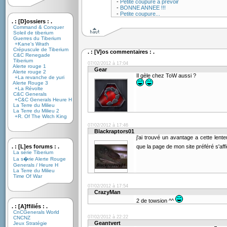
-
Petite coupure à prévoir
-
BONNE ANNEE !!!
-
Petite coupure...
. : [D]ossiers : .
Command & Conquer
Soleil de tiberium
Guerres du Tiberium
+Kane's Wrath
Crépuscule de Tiberium
. : [V]os commentaires : .
C&C Renegade
Tiberium
07/02/2012 à 17:04
Alerte rouge 1
Gear
Alerte rouge 2
Il gèle chez ToW aussi ?
+La revanche de yuri
Alerte Rouge 3
+La Révolte
C&C Generals
+C&C Generals Heure H
La Terre du Milieu
La Terre du Milieu 2
+R. Of The Witch King
07/02/2012 à 17:46
Blackraptors01
j'ai trouvé un avantage a cette lente
. : [L]es forums : .
que la page de mon site préféré s'af
La série Tiberium
La s�rie Alerte Rouge
Generals / Heure H
La Terre du Milieu
Time Of War
07/02/2012 à 17:54
CrazyMan
2 de towsion ^^
. : [A]ffiliés : .
CnCGenerals World
07/02/2012 à 22:22
CNCNZ
Geantvert
Jeux Stratégie