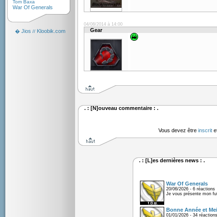
Tom Baxa
War Of Generals
04/08/2014 à 14:00
Gear
Jios
Kloobik.com
�
//
. : [N]ouveau commentaire : .
Vous devez être
inscrit
e
. : [L]es dernières news : .
War Of Generals
20/06/2026 - 6 réactions
Je vous présente mon fu
Bonne Année et Mei
01/01/2026 - 34 réaction