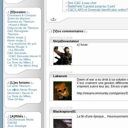
-
Des C&C à pas cher
-
BattleField 3 gratuit jusqu'au 3 juin!
-
C&C3, AR3 et Generals bientôt plus online
. : [D]ossiers : .
Command & Conquer
Soleil de tiberium
Guerres du Tiberium
+Kane's Wrath
Crépuscule de Tiberium
C&C Renegade
. : [V]os commentaires : .
Tiberium
Alerte rouge 1
18/07/2014 à 19:04
Alerte rouge 2
NinjaDevastateur
+La revanche de yuri
x) furax
Alerte Rouge 3
+La Révolte
C&C Generals
+C&C Generals Heure H
La Terre du Milieu
La Terre du Milieu 2
+R. Of The Witch King
19/07/2014 à 10:30
Lakaoum
Dawn of war a eu droit à sa solution 
. : [L]es forums : .
C'est vraiment une gestion différent
La série Tiberium
vriament suivre leur jeu. EA est vraim
La s�rie Alerte Rouge
Generals / Heure H
http://steamcommunity.com/games/
La Terre du Milieu
Time Of War
20/07/2014 à 00:58
Blackraptors01
. : [A]ffiliés : .
La fin d'une époque... Heureusement
CnCGenerals World
CNCNZ
Jeux Stratégie