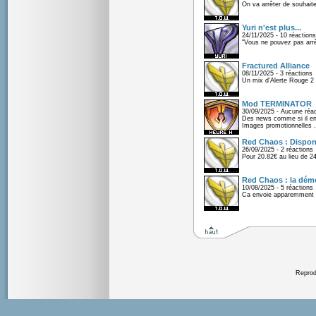
On va arrêter de souhaite
Yuri n'est plus...
24/11/2025 - 10 réactions
"Vous ne pouvez pas arrêt
Fractured Alliance
08/11/2025 - 3 réactions
Un mix d'Alerte Rouge 2 e
Mod TERMINATOR
30/09/2025 - Aucune réac
Des news comme si il en 
Images promotionnelles .
Red Chaos : Disponi
26/09/2025 - 2 réactions
Pour 20.82€ au lieu de 2
Red Chaos : la démo
10/08/2025 - 5 réactions
Ca envoie apparemment 
Reprodu