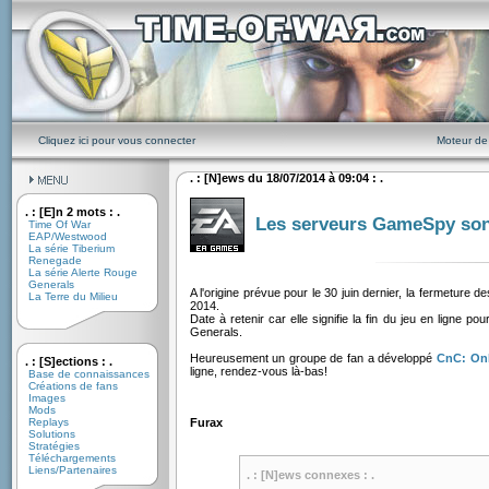
Cliquez ici pour vous connecter
Moteur de
. : [N]ews du 18/07/2014 à 09:04 : .
. : [E]n 2 mots : .
Les serveurs GameSpy son
Time Of War
EAP/Westwood
La série Tiberium
Renegade
La série Alerte Rouge
Generals
A l'origine prévue pour le 30 juin dernier, la fermeture d
La Terre du Milieu
2014.
Date à retenir car elle signifie la fin du jeu en lign
Generals.
Heureusement un groupe de fan a développé
CnC: Onl
. : [S]ections : .
ligne, rendez-vous là-bas!
Base de connaissances
Créations de fans
Images
Mods
Replays
Furax
Solutions
Stratégies
Téléchargements
Liens/Partenaires
. : [N]ews connexes : .