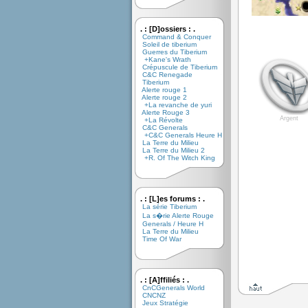
. : [D]ossiers : .
Command & Conquer
Soleil de tiberium
Guerres du Tiberium
+Kane's Wrath
Crépuscule de Tiberium
C&C Renegade
Tiberium
Alerte rouge 1
Alerte rouge 2
+La revanche de yuri
Alerte Rouge 3
Argent
+La Révolte
C&C Generals
+C&C Generals Heure H
La Terre du Milieu
La Terre du Milieu 2
+R. Of The Witch King
. : [L]es forums : .
La série Tiberium
La s�rie Alerte Rouge
Generals / Heure H
La Terre du Milieu
Time Of War
. : [A]ffiliés : .
CnCGenerals World
CNCNZ
Jeux Stratégie