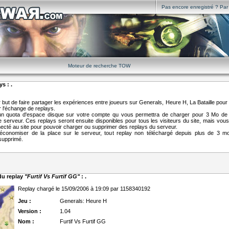
Pas encore enregistré ? Par i
Moteur de recherche TOW
s : .
but de faire partager les expériences entre joueurs sur Generals, Heure H, La Bataille pour 
r l'échange de replays.
un quota d'espace disque sur votre compte qu vous permettra de charger pour 3 Mo de 
 serveur. Ces replays seront ensuite disponibles pour tous les visiteurs du site, mais vou
nnecté au site pour pouvoir charger ou supprimer des replays du serveur.
d'économiser de la place sur le serveur, tout replay non téléchargé depuis plus de 3 m
supprimé.
 du replay
"Furtif Vs Furtif GG"
: .
Replay chargé le 15/09/2006 à 19:09 par 1158340192
Jeu :
Generals: Heure H
Version :
1.04
Nom :
Furtif Vs Furtif GG