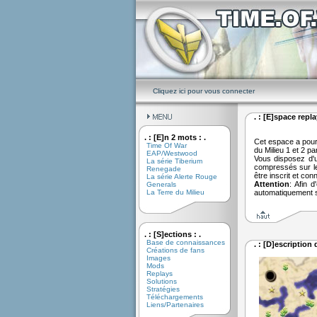
Cliquez ici pour vous connecter
. : [E]space replay
. : [E]n 2 mots : .
Cet espace a pour 
Time Of War
du Milieu 1 et 2 pa
EAP/Westwood
Vous disposez d'
La série Tiberium
compressés sur le
Renegade
être inscrit et co
La série Alerte Rouge
Attention
: Afin 
Generals
La Terre du Milieu
automatiquement 
. : [S]ections : .
Base de connaissances
. : [D]escription
Créations de fans
Images
Mods
Replays
Solutions
Stratégies
Téléchargements
Liens/Partenaires