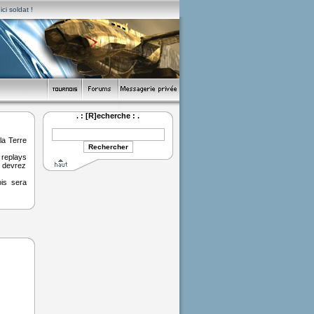
ci soldat !
. : [R]echerche : .
la Terre
replays
s devrez
ois sera