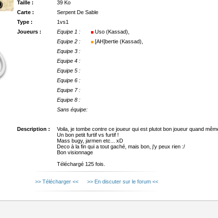
Taille :
39 Ko
Carte :
Serpent De Sable
Type :
1vs1
Joueurs :
Equipe 1 :
Uso (Kassad),
Equipe 2 :
[AH]bertie (Kassad),
Equipe 3 :
Equipe 4 :
Equipe 5 :
Equipe 6 :
Equipe 7 :
Equipe 8 :
Sans équipe:
Description :
Voila, je tombe contre ce joueur qui est plutot bon joueur quand mêm
Un bon petit furtif vs furtif !
Mass bugy, jarmen etc... xD
Deco à la fin qui a tout gaché, mais bon, j'y peux rien :/
Bon visionnage
Téléchargé 125 fois.
>> Télécharger <<
>> En discuter sur le forum <<