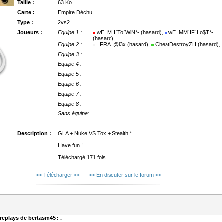
Taille :
63 Ko
Carte :
Empire Déchu
Type :
2vs2
Joueurs :
Equipe 1 :
wE_MH`To`WiN*- (hasard),
wE_MM`IF`Lo$T*-
(hasard),
Equipe 2 :
=FRA=@l3x (hasard),
CheatDestroyZH (hasard),
Equipe 3 :
Equipe 4 :
Equipe 5 :
Equipe 6 :
Equipe 7 :
Equipe 8 :
Sans équipe:
Description :
GLA + Nuke VS Tox + Stealth *
Have fun !
Téléchargé 171 fois.
>> Télécharger <<
>> En discuter sur le forum <<
s replays de bertasm45 : .