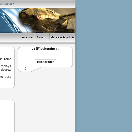
ci soldat !
. : [R]echerche : .
la Terre
replays
s devrez
ois sera