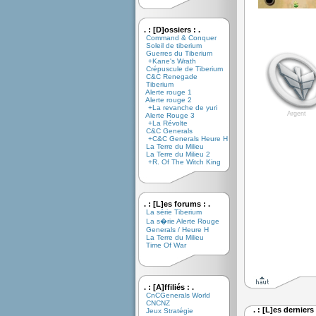
. : [D]ossiers : .
Command & Conquer
Soleil de tiberium
Guerres du Tiberium
+Kane's Wrath
Crépuscule de Tiberium
C&C Renegade
Tiberium
Alerte rouge 1
Alerte rouge 2
+La revanche de yuri
Argent
Alerte Rouge 3
+La Révolte
C&C Generals
+C&C Generals Heure H
La Terre du Milieu
La Terre du Milieu 2
+R. Of The Witch King
. : [L]es forums : .
La série Tiberium
La s�rie Alerte Rouge
Generals / Heure H
La Terre du Milieu
Time Of War
. : [A]ffiliés : .
CnCGenerals World
CNCNZ
. : [L]es dernier
Jeux Stratégie