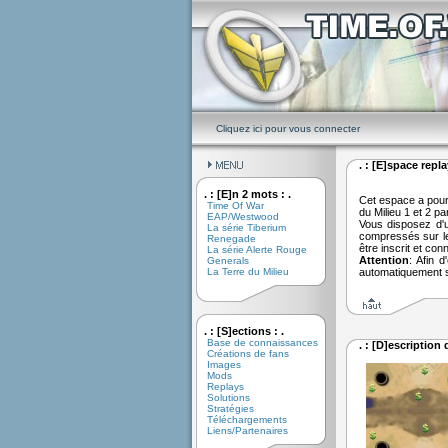
Cliquez ici pour vous connecter
. : [E]space replay
. : [E]n 2 mots : .
Cet espace a pour 
Time Of War
du Milieu 1 et 2 pa
EAP/Westwood
Vous disposez d'
La série Tiberium
compressés sur le
Renegade
être inscrit et co
La série Alerte Rouge
Attention
: Afin 
Generals
La Terre du Milieu
automatiquement 
. : [S]ections : .
Base de connaissances
. : [D]escription
Créations de fans
Images
Mods
Replays
Solutions
Stratégies
Téléchargements
Liens/Partenaires