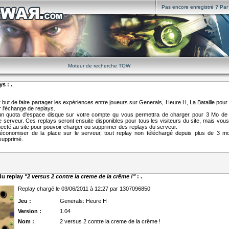
Pas encore enregistré ? Par i
Moteur de recherche TOW
s : .
but de faire partager les expériences entre joueurs sur Generals, Heure H, La Bataille pour 
r l'échange de replays.
un quota d'espace disque sur votre compte qu vous permettra de charger pour 3 Mo de 
 serveur. Ces replays seront ensuite disponibles pour tous les visiteurs du site, mais vou
nnecté au site pour pouvoir charger ou supprimer des replays du serveur.
d'économiser de la place sur le serveur, tout replay non téléchargé depuis plus de 3 m
supprimé.
 du replay
"2 versus 2 contre la creme de la crême !"
: .
Replay chargé le 03/06/2011 à 12:27 par 1307096850
Jeu :
Generals: Heure H
Version :
1.04
Nom :
2 versus 2 contre la creme de la crême !