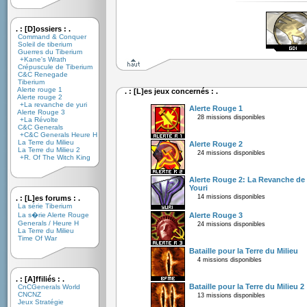
. : [D]ossiers : .
Command & Conquer
Soleil de tiberium
Guerres du Tiberium
+Kane's Wrath
Crépuscule de Tiberium
C&C Renegade
Tiberium
Alerte rouge 1
. : [L]es jeux concernés : .
Alerte rouge 2
+La revanche de yuri
Alerte Rouge 1
Alerte Rouge 3
28 missions disponibles
+La Révolte
C&C Generals
+C&C Generals Heure H
La Terre du Milieu
Alerte Rouge 2
La Terre du Milieu 2
24 missions disponibles
+R. Of The Witch King
Alerte Rouge 2: La Revanche de
Youri
14 missions disponibles
. : [L]es forums : .
La série Tiberium
La s�rie Alerte Rouge
Alerte Rouge 3
Generals / Heure H
24 missions disponibles
La Terre du Milieu
Time Of War
Bataille pour la Terre du Milieu
4 missions disponibles
. : [A]ffiliés : .
Bataille pour la Terre du Milieu 2
CnCGenerals World
CNCNZ
13 missions disponibles
Jeux Stratégie