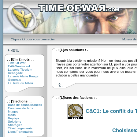
Cliquez ici pour vous connecter
Moteur de
. : [L]es solutions : .
. : [E]n 2 mots : .
Bloqué à la troisième mission? Non, ce n'est pas possibl
Time Of War
n'ayez pas porté votre attention sur LE point à voir po
EAP/Westwood
Bref, les solutions d'un maximum de jeux ainsi que d'
La série Tiberium
nous comptons sur vous pour nous avertir de toute err
Renegade
solution à celles manquantes!
La série Alerte Rouge
Generals
La Terre du Milieu
. : [L]istes des factions : .
. : [S]ections : .
Base de connaissances
Créations de fans
C&C1: Le conflit du 
Images
Mods
Replays
Solutions
Stratégies
Téléchargements
Choisissez
Liens/Partenaires