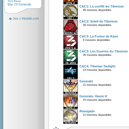
Tom Baxa
War Of Generals
C&C1: Le conflit du Tiberium
48 missions disponibles
Jios
Kloobik.com
�
//
C&C2: Soleil de Tiberium
38 missions disponibles
C&C3: La Fureur de Kane
9 missions disponibles
C&C3: Les Guerres du Tiberium
26 missions disponibles
C&C4: Tiberian Twilight
13 missions disponibles
Generals
21 missions disponibles
Generals: Heure H
15 missions disponibles
Renegade
12 missions disponibles