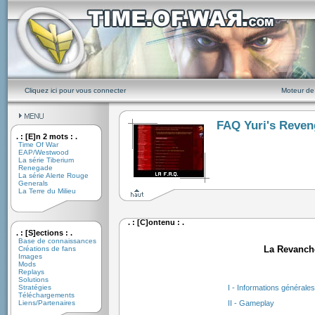
Cliquez ici pour vous connecter
Moteur de
FAQ Yuri's Reven
. : [E]n 2 mots : .
Time Of War
EAP/Westwood
La série Tiberium
Renegade
La série Alerte Rouge
Generals
La Terre du Milieu
. : [C]ontenu : .
. : [S]ections : .
Base de connaissances
La Revanche
Créations de fans
Images
Mods
Replays
Solutions
I - Informations générales
Stratégies
Téléchargements
II - Gameplay
Liens/Partenaires