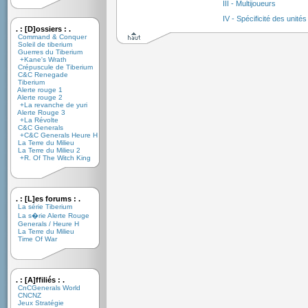
III - Multijoueurs
IV - Spécificité des unités
. : [D]ossiers : .
Command & Conquer
Soleil de tiberium
Guerres du Tiberium
+Kane's Wrath
Crépuscule de Tiberium
C&C Renegade
Tiberium
Alerte rouge 1
Alerte rouge 2
+La revanche de yuri
Alerte Rouge 3
+La Révolte
C&C Generals
+C&C Generals Heure H
La Terre du Milieu
La Terre du Milieu 2
+R. Of The Witch King
. : [L]es forums : .
La série Tiberium
La s�rie Alerte Rouge
Generals / Heure H
La Terre du Milieu
Time Of War
. : [A]ffiliés : .
CnCGenerals World
CNCNZ
Jeux Stratégie