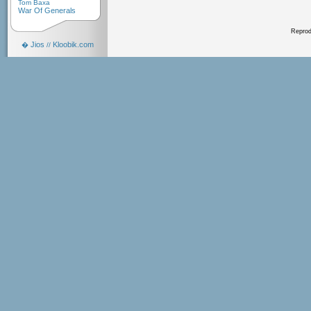
Tom Baxa
War Of Generals
Reprodu
Jios
Kloobik.com
�
//