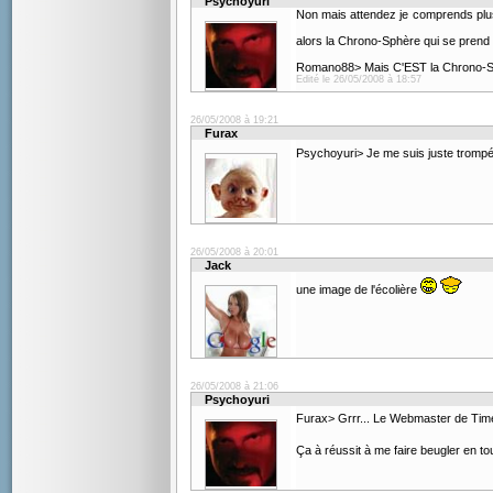
Psychoyuri
Non mais attendez je comprends plus r
alors la Chrono-Sphère qui se prend 
Romano88> Mais C'EST la Chrono-Sphè
Edité le 26/05/2008 à 18:57
26/05/2008 à 19:21
Furax
Psychoyuri> Je me suis juste trompé 
26/05/2008 à 20:01
Jack
une image de l'écolière
26/05/2008 à 21:06
Psychoyuri
Furax> Grrr... Le Webmaster de Timeo
Ça à réussit à me faire beugler en to