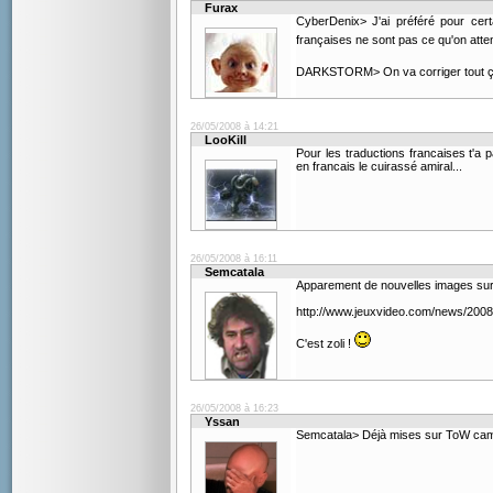
Furax
CyberDenix> J'ai préféré pour certa
françaises ne sont pas ce qu'on atte
DARKSTORM> On va corriger tout ç
26/05/2008 à 14:21
LooKill
Pour les traductions francaises t'a
en francais le cuirassé amiral...
26/05/2008 à 16:11
Semcatala
Apparement de nouvelles images su
http://www.jeuxvideo.com/news/2008
C'est zoli !
26/05/2008 à 16:23
Yssan
Semcatala> Déjà mises sur ToW ca