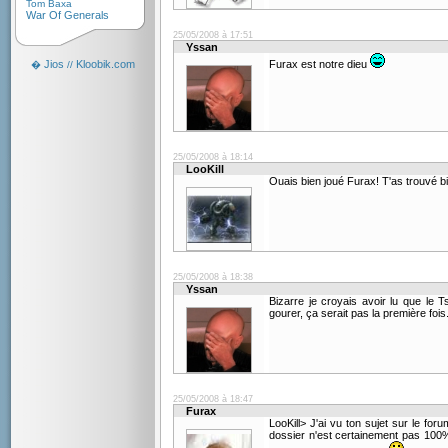
Tom Baxa
War Of Generals
25/05/2008 à 17:51
Yssan
Jios
Kloobik.com
Furax est notre dieu
�
//
25/05/2008 à 18:14
LooKill
Ouais bien joué Furax! T'as trouvé b
25/05/2008 à 18:38
Yssan
Bizarre je croyais avoir lu que le T
gourer, ça serait pas la première fois
25/05/2008 à 18:47
Furax
LooKill> J'ai vu ton sujet sur le foru
dossier n'est certainement pas 100%