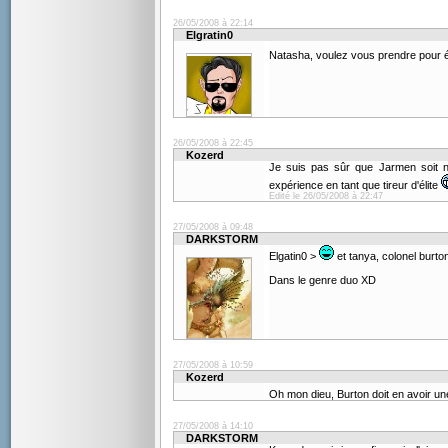
26/05/2008 à 22:14
Elgratin0
Natasha, voulez vous prendre pour
26/05/2008 à 22:45
Kozerd
Je suis pas sûr que Jarmen soit né
expérience en tant que tireur d'élite
Edité le 26/05/2008 à 22:47
27/05/2008 à 09:48
DARKSTORM
Elgatin0 >
et tanya, colonel burto
Dans le genre duo XD
27/05/2008 à 10:59
Kozerd
Oh mon dieu, Burton doit en avoir une
27/05/2008 à 14:10
DARKSTORM