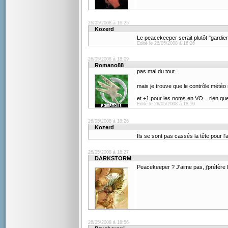
26/05/2008 à 16:25
Kozerd
Le peacekeeper serait plutôt "gardien
Edité le 26/05/2008 à 16:26
26/05/2008 à 18:09
Romano88
pas mal du tout...
mais je trouve que le contrôle mété
et +1 pour les noms en VO... rien que 
Edité le 26/05/2008 à 18:10
26/05/2008 à 18:26
Kozerd
Ils se sont pas cassés la tête pour l
26/05/2008 à 18:27
DARKSTORM
Peacekeeper ? J'aime pas, j'préfèr
26/05/2008 à 18:56