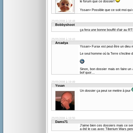
le forum que ce dossier!
Yssan> Possible que ce soit moi qui 
25/05/2008 à 18:48
Bobbyshoot
ça fera une bonne bouffé d'air au R
25/05/2008 à 19:43
Arcadya
Yssan> Furax est peut être un dieu
Le seul homme où la Terre s'incline de
Sinon, bon dossier mais en faire un a
bof quoi ...
25/05/2008 à 19:49
Yssan
Un dossier ça peut se mettre à jour
25/05/2008 à 19:50
Dams71
J'aime bien ces dossiers mais ce se
a été le cas avec Tiberium Wars pen