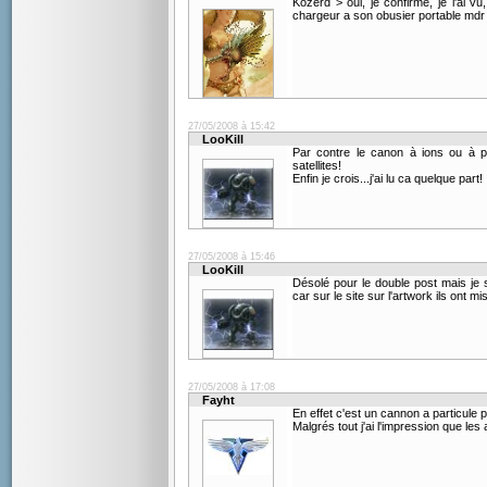
Kozerd > oui, je confirme, je l'ai v
chargeur a son obusier portable mdr
27/05/2008 à 15:42
LooKill
Par contre le canon à ions ou à pa
satellites!
Enfin je crois...j'ai lu ca quelque part!
27/05/2008 à 15:46
LooKill
Désolé pour le double post mais je 
car sur le site sur l'artwork ils ont m
27/05/2008 à 17:08
Fayht
En effet c'est un cannon a particule 
Malgrés tout j'ai l'impression que le