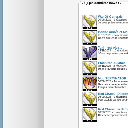
. : [L]es dernières news : .
War Of Generals
20/06/2026 - 6 réactions
Je vous présente mon fu
Bonne Année et Mei
01/01/2026 - 34 réaction
On va arrêter de souhaite
Yuri n'est plus...
24/11/2025 - 10 réactions
"Vous ne pouvez pas arrêt
Fractured Alliance
08/11/2025 - 3 réactions
Un mix d'Alerte Rouge 2 e
Mod TERMINATOR
30/09/2025 - Aucune réac
Des news comme si il en 
Images promotionnelles .
Red Chaos : Disponi
26/09/2025 - 2 réactions
Pour 20.82€ au lieu de 2
Red Chaos : la démo
10/08/2025 - 5 réactions
Ca envoie apparemment 