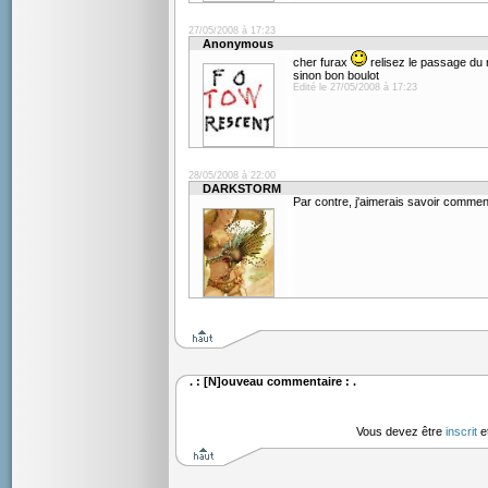
27/05/2008 à 17:23
Anonymous
cher furax
relisez le passage du 
sinon bon boulot
Edité le 27/05/2008 à 17:23
28/05/2008 à 22:00
DARKSTORM
Par contre, j'aimerais savoir comment
. : [N]ouveau commentaire : .
Vous devez être
inscrit
e