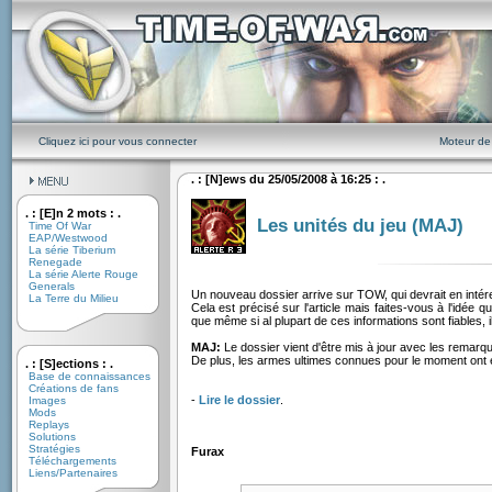
Cliquez ici pour vous connecter
Moteur de
. : [N]ews du 25/05/2008 à 16:25 : .
. : [E]n 2 mots : .
Les unités du jeu (MAJ)
Time Of War
EAP/Westwood
La série Tiberium
Renegade
La série Alerte Rouge
Generals
Un nouveau dossier arrive sur TOW, qui devrait en intére
La Terre du Milieu
Cela est précisé sur l'article mais faites-vous à l'idée q
que même si al plupart de ces informations sont fiables, 
MAJ:
Le dossier vient d'être mis à jour avec les remarq
De plus, les armes ultimes connues pour le moment ont é
. : [S]ections : .
Base de connaissances
Créations de fans
-
Lire le dossier
.
Images
Mods
Replays
Solutions
Stratégies
Furax
Téléchargements
Liens/Partenaires