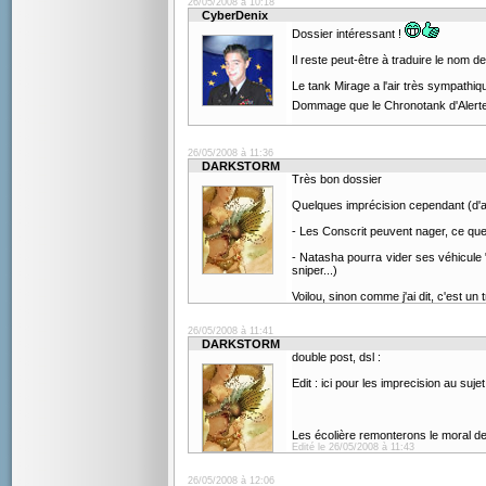
26/05/2008 à 10:18
CyberDenix
Dossier intéressant !
Il reste peut-être à traduire le nom d
Le tank Mirage a l'air très sympathiq
Dommage que le Chronotank d'Alerte
26/05/2008 à 11:36
DARKSTORM
Très bon dossier
Quelques imprécision cependant (d'
- Les Conscrit peuvent nager, ce que n
- Natasha pourra vider ses véhicule 
sniper...)
Voilou, sinon comme j'ai dit, c'est un
26/05/2008 à 11:41
DARKSTORM
double post, dsl :
Edit : ici pour les imprecision au su
Les écolière remonterons le moral 
Edité le 26/05/2008 à 11:43
26/05/2008 à 12:06