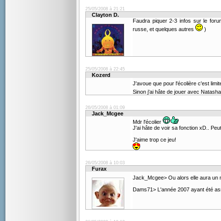
25/05/2008 à 21:21
Clayton D.
Faudra piquer 2-3 infos sur le for
russe, et quelques autres
)
25/05/2008 à 22:45
Kozerd
J'avoue que pour l'écolière c'est limi
Sinon j'ai hâte de jouer avec Natasha
26/05/2008 à 01:09
Jack_Mcgee
Mdr l'écolier
J'ai hâte de voir sa fonction xD.. Peu
J'aime trop ce jeu!
26/05/2008 à 10:03
Furax
Jack_Mcgee> Ou alors elle aura un 
Dams71> L'année 2007 ayant été asse