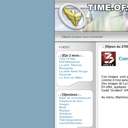
Cliquez ici pour vous connecter
. : [N]ews du 27/05
. : [E]n 2 mots : .
Com
Time Of War
EAP/Westwood
La série Tiberium
Renegade
La série Alerte Rouge
Generals
Ces images sont pa
La Terre du Milieu
comme il n'est jama
Des images de La F
En effet, quelques
l'unité "écolière" d
. : [S]ections : .
Au menu, Mammouth 
Base de connaissances
Créations de fans
Images
Mods
Replays
Solutions
Stratégies
Téléchargements
Liens/Partenaires