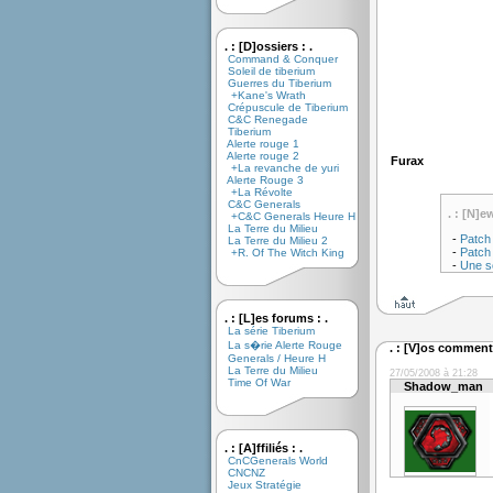
. : [D]ossiers : .
Command & Conquer
Soleil de tiberium
Guerres du Tiberium
+Kane's Wrath
Crépuscule de Tiberium
C&C Renegade
Tiberium
Alerte rouge 1
Alerte rouge 2
Furax
+La revanche de yuri
Alerte Rouge 3
+La Révolte
C&C Generals
. : [N]e
+C&C Generals Heure H
La Terre du Milieu
-
Patch 
La Terre du Milieu 2
-
Patch
+R. Of The Witch King
-
Une s
. : [L]es forums : .
La série Tiberium
La s�rie Alerte Rouge
. : [V]os commenta
Generals / Heure H
La Terre du Milieu
27/05/2008 à 21:28
Time Of War
Shadow_man
. : [A]ffiliés : .
CnCGenerals World
CNCNZ
Jeux Stratégie