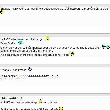
Shadow_man> Oui, c'est sorti il y a quelques jours... d'où d'ailleurs la première phrase de la
Le NOD a les nanas les plus sexys...
Et les Scrins...
Ça fait penser aux animés/mangas pour pervers si vous voyez ce que je veux dire...
La Mammoth Girl aurait pu être un homme...
J'ai plus qu'à attendre qu'ils fassent une zolie Zone Raider
C'est sûr, Nod Power !
Le Redeemer... HUUUUUUUUUUUUUM !!!!!!!!!!!!
Edité le 27/05/2008 à 22:18
TROP COOOOOL
un C&C vu sous un autre angle
ca a du bon
Stylé surtout la tripotée euh, je m'éloigne : tripode