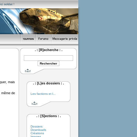
ci soldat !
. : [R]echerche : .
quer, mais
. : [L]es dossiers : .
ée même de
Les factions et l...
. : [S]ections : .
Dossiers
Downloads
Créations
Images