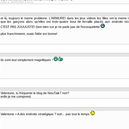
Edité le 28/05/2008 à 03:02
et là, toujours le meme probleme. L'ARMURE! dans les jeux videos les filles ont la meme 
que les garçons alors qu'elles ont trois-quatre bout de ferraille placés aux endroits str
C'EST PAS JUUUUSTE! (bon bien sur je ne parle pas de l'exosquelette
plus franchmeent, ouais l'idée est bonne!
Ils sont tout simplement magnifiques !
Velentone, tu fréquente le blog de NiouTaik? non?
enfin je me comprend.
Valentone > A des endroits stratégique ? euh... pas tout le temps