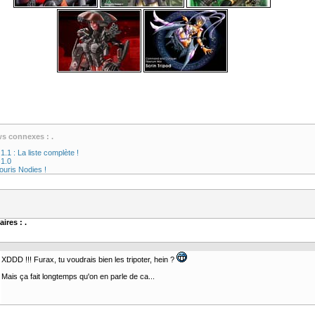
ws connexes : .
1.1 : La liste complète !
 1.0
ouris Nodies !
ires : .
XDDD !!! Furax, tu voudrais bien les tripoter, hein ?
Mais ça fait longtemps qu'on en parle de ca...