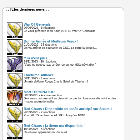
. : [L]es dernières news : .
War Of Generals
20/06/2026 - 6 réactions
Je vous présente mon futur jeu RTS War Of Generals!
Bonne Année et Meilleurs Vœux !
01/01/2026 - 34 réactions
On va arrêter de souhaiter du C&C, ça porte la poisse...
Yuri n'est plus...
24/11/2025 - 10 réactions
"Vous ne pouvez pas arrêter ce qui est déjà inévitable."
Fractured Alliance
08/11/2025 - 3 réactions
Un mix d'Alerte Rouge 2 et le Soleil de Tibérium !
Mod TERMINATOR
30/09/2025 - Aucune réaction
Des news comme si il en pleuvait ou pas lol. Une nouvelle unité et des
Images promotionnelles .
Red Chaos : Disponible en accès anticipé sur Steam !
26/09/2025 - 2 réactions
Pour 20.82€ au lieu de 24.50€ ! Jusqu'au 10/10.
Red Chaos : la démo est disponible !
10/08/2025 - 5 réactions
Ca envoie apparemment du lourd