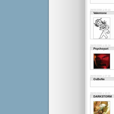
28/05/2008 à 05:10
Valentone
28/05/2008 à 06:24
Psychoyuri
28/05/2008 à 07:30
OsBoNe
28/05/2008 à 10:21
DARKSTORM