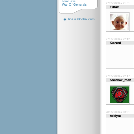
Tom Baxa
27/05/2008 à 21:31
War Of Generals
Furax
Jios
Kloobik.com
�
//
27/05/2008 à 22:12
Kozerd
27/05/2008 à 22:17
Shadow_man
28/05/2008 à 03:01
Arklyte