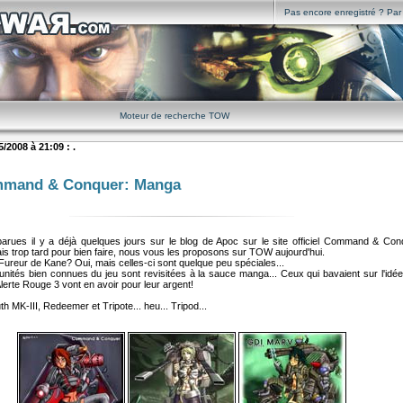
Pas encore enregistré ? Par i
Moteur de recherche TOW
/2008 à 21:09 : .
mand & Conquer: Manga
rues il y a déjà quelques jours sur le blog de Apoc sur le site officiel Command & Con
is trop tard pour bien faire, nous vous les proposons sur TOW aujourd'hui.
ureur de Kane? Oui, mais celles-ci sont quelque peu spéciales...
 unités bien connues du jeu sont revisitées à la sauce manga... Ceux qui bavaient sur l'id
'Alerte Rouge 3 vont en avoir pour leur argent!
MK-III, Redeemer et Tripote... heu... Tripod...