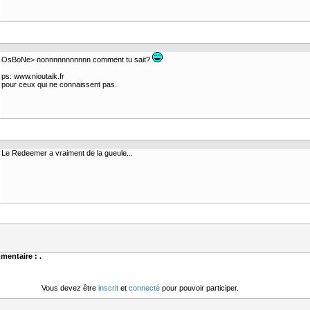
OsBoNe> nonnnnnnnnnnn comment tu sait?
ps: www.nioutaik.fr
pour ceux qui ne connaissent pas.
Le Redeemer a vraiment de la gueule...
mentaire : .
Vous devez être
inscrit
et
connecté
pour pouvoir participer.