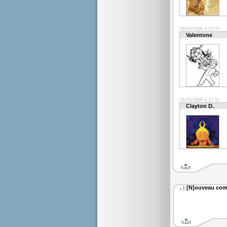
28/05/2008 à 10:37
Valentone
28/05/2008 à 12:11
Clayton D.
. : [N]ouveau com