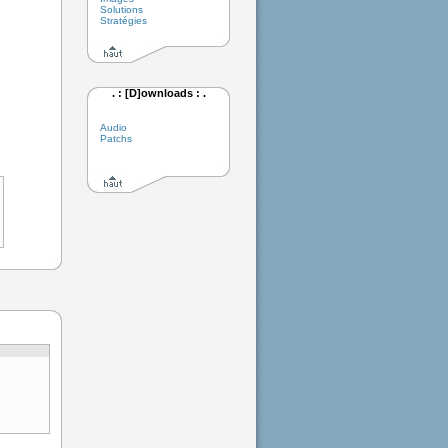
Solutions
Stratégies
. : [D]ownloads : .
Audio
Patchs