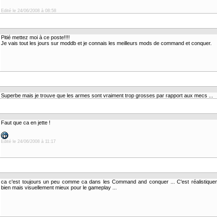
Edité le 24/06/2008 à 08:58
Pitié mettez moi à ce poste!!!!
Je vais tout les jours sur moddb et je connais les meilleurs mods de command et conquer.
Superbe mais je trouve que les armes sont vraiment trop grosses par rapport aux mecs ...
Faut que ca en jette !
Edité le 24/06/2008 à 11:17
ca c'est toujours un peu comme ca dans les Command and conquer ... C'est réalistique
bien mais visuellement mieux pour le gameplay ...