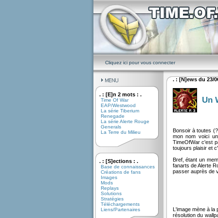
Cliquez ici pour vous connecter
. : [N]ews du 23/06
. : [E]n 2 mots : .
Un 
Time Of War
EAP/Westwood
La série Tiberium
Renegade
La série Alerte Rouge
Generals
Bonsoir à toutes (?
La Terre du Milieu
mon nom voici un
TimeOfWar c'est pas
toujours plaisir et c'
Bref, étant un mem
. : [S]ections : .
fanarts de Alerte R
Base de connaissances
passer auprès de vo
Créations de fans
Images
Mods
Replays
Solutions
Stratégies
Téléchargements
L'image mène à la p
Liens/Partenaires
résolution du wallp