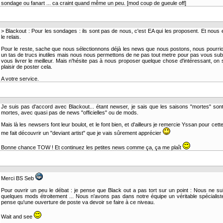
sondage ou fanart ... ca craint quand même un peu. [mod coup de gueule off]
> Blackout : Pour les sondages : ils sont pas de nous, c'est EA qui les proposent. Et nous 
le relais.
Pour le reste, sache que nous sélectionnons déjà les news que nous postons, nous pourri
un tas de trucs inutiles mais nous nous permettons de ne pas tout metre pour pas vous su
vous livrer le meilleur. Mais n'hésite pas à nous proposer quelque chose d'intéressant, on 
plaisir de poster cela.
A votre service.
Je suis pas d'accord avec Blackout... étant newser, je sais que les saisons "mortes" son
mortes, avec quasi pas de news "officielles" ou de mods.
Mais là les newsers font leur boulot, et le font bien, et d'ailleurs je remercie Yssan pour cet
me fait découvrir un "deviant artist" que je vais sûrement apprécier
Bonne chance TOW ! Et continuez les petites news comme ça, ça me plaît
Merci BS Seb
Pour ouvrir un peu le débat : je pense que Black out a pas tort sur un point : Nous ne s
quelques mods étroitement ... Nous n'avons pas dans notre équipe un véritable spécialis
pense qu'une ouverture de poste va devoir se faire à ce niveau.
Wait and see