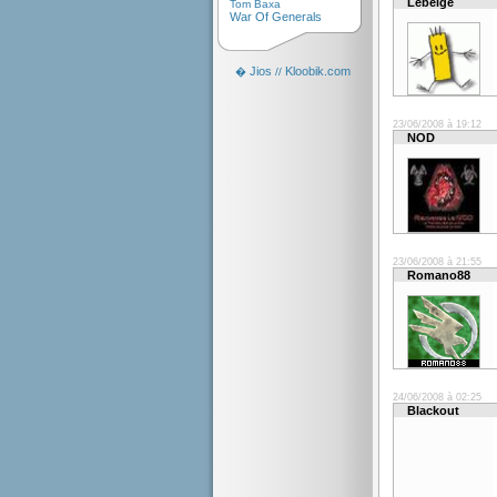
Lebelge
Tom Baxa
War Of Generals
Jios
Kloobik.com
�
//
23/06/2008 à 19:12
NOD
23/06/2008 à 21:55
Romano88
24/06/2008 à 02:25
Blackout