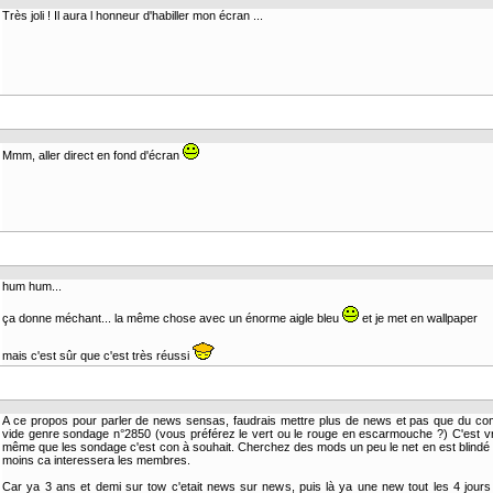
Très joli ! Il aura l honneur d'habiller mon écran ...
Mmm, aller direct en fond d'écran
hum hum...
ça donne méchant... la même chose avec un énorme aigle bleu
et je met en wallpaper
mais c'est sûr que c'est très réussi
A ce propos pour parler de news sensas, faudrais mettre plus de news et pas que du co
vide genre sondage n°2850 (vous préférez le vert ou le rouge en escarmouche ?) C'est vr
même que les sondage c'est con à souhait. Cherchez des mods un peu le net en est blindé 
moins ca interessera les membres.
Car ya 3 ans et demi sur tow c'etait news sur news, puis là ya une new tout les 4 jours