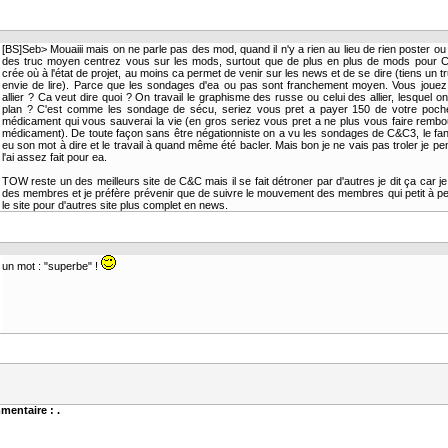
[BS]Seb> Mouaiii mais on ne parle pas des mod, quand il n'y a rien au lieu de rien poster ou
des truc moyen centrez vous sur les mods, surtout que de plus en plus de mods pour 
crée où à l'état de projet, au moins ca permet de venir sur les news et de se dire (tiens un tr
envie de lire). Parce que les sondages d'ea ou pas sont franchement moyen. Vous jouez
allier ? Ca veut dire quoi ? On travail le graphisme des russe ou celui des allier, lesquel on
plan ? C'est comme les sondage de sécu, seriez vous pret a payer 150 de votre poch
médicament qui vous sauverai la vie (en gros seriez vous pret a ne plus vous faire remb
médicament). De toute façon sans être négationniste on a vu les sondages de C&C3, le fan 
eu son mot à dire et le travail à quand même été bacler. Mais bon je ne vais pas troler je pe
l'ai assez fait pour ea.
TOW reste un des meilleurs site de C&C mais il se fait détroner par d'autres je dit ça car je 
des membres et je préfère prévenir que de suivre le mouvement des membres qui petit à peti
le site pour d'autres site plus complet en news.
un mot : "superbe" !
mentaire : .