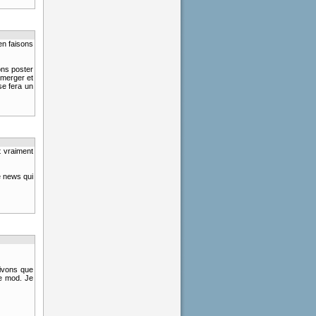
en faisons
ons poster
bmerger et
se fera un
t vraiment
te news qui
uivons que
te mod. Je