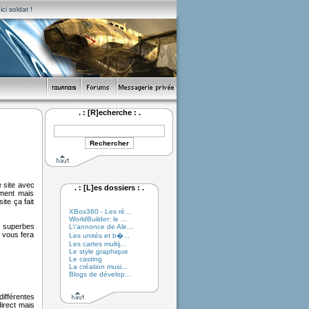
ci soldat !
. : [R]echerche : .
e site avec
. : [L]es dossiers : .
ment mais
ite ça fait
XBox360 - Les ré...
WorldBuilder: le ...
e superbes
L\'annonce de Ale...
t vous fera
Les unités et b�...
Les cartes multij...
Le style graphique
Le casting
La création musi...
Blogs de dévelop...
différentes
direct mais