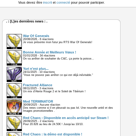
Vous devez être
inscrit
et
connecté
pour pouvoir participer.
. : [L]es dernières news : .
War Of Generals
20/06/2026 - 6 réactions
Je vous présente mon futur jeu RTS War Of Generals!
Bonne Année et Meilleurs Vœux !
01/01/2026 - 34 réactions
On va arrêter de souhaiter du C&C, ça porte la poisse...
Yuri n'est plus...
24/11/2025 - 10 réactions
"Vous ne pouvez pas arrêter ce qui est déjà inévitable."
Fractured Alliance
08/11/2025 - 3 réactions
Un mix d'Alerte Rouge 2 et le Soleil de Tibérium !
Mod TERMINATOR
30/09/2025 - Aucune réaction
Des news comme si il en pleuvait ou pas lol. Une nouvelle unité et des
Images promotionnelles .
Red Chaos : Disponible en accès anticipé sur Steam !
26/09/2025 - 2 réactions
Pour 20.82€ au lieu de 24.50€ ! Jusqu'au 10/10.
Red Chaos : la démo est disponible !