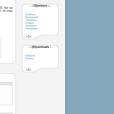
. : [S]ections : .
3D. Sur sa
n. Je vous
Dossiers
Downloads
Créations
Images
Solutions
Stratégies
. : [D]ownloads : .
Editeurs
Patchs