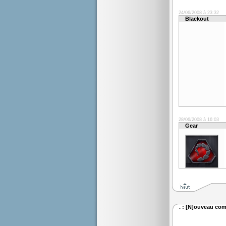
24/06/2008 à 23:32
Blackout
28/06/2008 à 16:03
Gear
. : [N]ouveau com