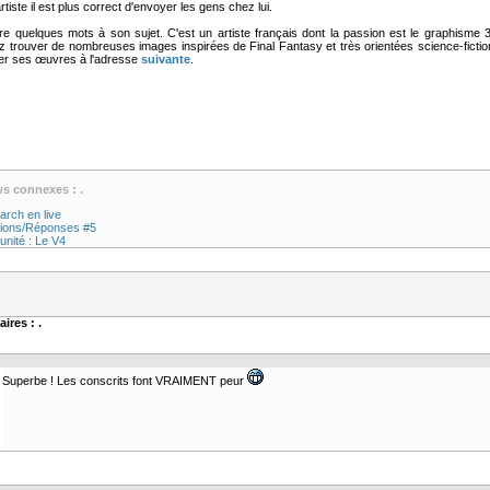
rtiste il est plus correct d'envoyer les gens chez lui.
dire quelques mots à son sujet. C'est un artiste français dont la passion est le graphisme 
z trouver de nombreuses images inspirées de Final Fantasy et très orientées science-fictio
rer ses œuvres à l'adresse
suivante
.
ws connexes : .
arch en live
ions/Réponses #5
unité : Le V4
ires : .
Superbe ! Les conscrits font VRAIMENT peur