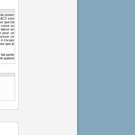
 de poster
C&C3 sont
uc que j'ai
 russe ou
 laisse en
e pour un
oursser ce
il n'a pas
nse que je
fait partie
t quittent