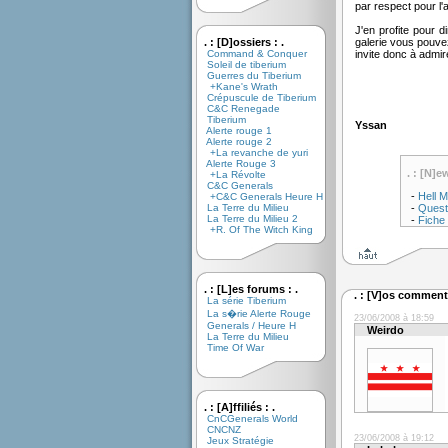
par respect pour l'a
J'en profite pour 
. : [D]ossiers : .
galerie vous pouve
Command & Conquer
invite donc à admi
Soleil de tiberium
Guerres du Tiberium
+Kane's Wrath
Crépuscule de Tiberium
C&C Renegade
Tiberium
Yssan
Alerte rouge 1
Alerte rouge 2
+La revanche de yuri
Alerte Rouge 3
. : [N]e
+La Révolte
C&C Generals
-
Hell M
+C&C Generals Heure H
La Terre du Milieu
-
Quest
La Terre du Milieu 2
-
Fiche 
+R. Of The Witch King
. : [L]es forums : .
. : [V]os commenta
La série Tiberium
La s�rie Alerte Rouge
23/06/2008 à 18:59
Generals / Heure H
Weirdo
La Terre du Milieu
Time Of War
. : [A]ffiliés : .
CnCGenerals World
CNCNZ
23/06/2008 à 19:12
Jeux Stratégie