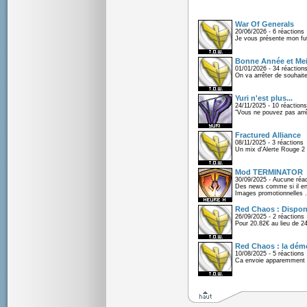
War Of Generals
20/06/2026 - 6 réactions
Je vous présente mon fu
Bonne Année et Mei
01/01/2026 - 34 réaction
On va arrêter de souhaite
Yuri n'est plus...
24/11/2025 - 10 réactions
"Vous ne pouvez pas arrêt
Fractured Alliance
08/11/2025 - 3 réactions
Un mix d'Alerte Rouge 2 e
Mod TERMINATOR
30/09/2025 - Aucune réac
Des news comme si il en 
Images promotionnelles .
Red Chaos : Disponi
26/09/2025 - 2 réactions
Pour 20.82€ au lieu de 2
Red Chaos : la démo
10/08/2025 - 5 réactions
Ca envoie apparemment 