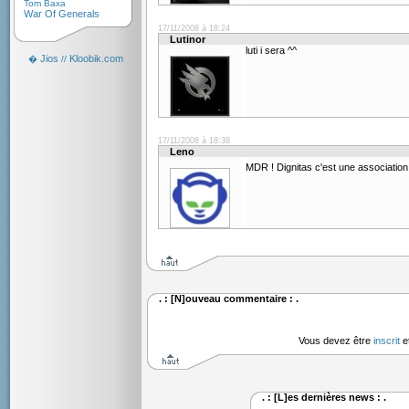
Tom Baxa
War Of Generals
17/11/2008 à 18:24
Lutinor
luti i sera ^^
Jios
Kloobik.com
�
//
17/11/2008 à 18:38
Leno
MDR ! Dignitas c'est une association
. : [N]ouveau commentaire : .
Vous devez être
inscrit
e
. : [L]es dernières news : .