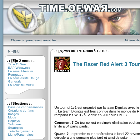
Cliquez ici pour vous connecter
Moteur de
. : [N]ews du 17/11/2008 à 12:10 : .
. : [E]n 2 mots : .
The Razer Red Alert 3 Tou
Time Of War
EAP/Westwood
La série Tiberium
Renegade
La série Alerte Rouge
Generals
La Terre du Milieu
. : [S]ections : .
Base de connaissances
Un tournoi 1v1 est organisé par la team Dignitas avec l
Créations de fans
... La team Dignitas est très connue dans le monde du R
Images
remporta les WCG à Seattle en 2007 sur CnC 3.
Mods
Replays
Comment ?
Ce tournoi est en simple élimination et ch
Solutions
limité à 64 participants.
Stratégies
Téléchargements
Quand ?
Le premier tour se déroulera le lundi 22 nove
Liens/Partenaires
déroulera une semaine plus tard et ainsi de suite ...