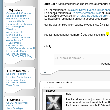
Pourquoi ?
Simplement parce que les lots à remporter 
- Le 1er remportera un
clavier Razor Lycosa Mirror spéci
. : [D]ossiers : .
- Le second remportera
Un clavier Arctosa Silver
et un s
Command & Conquer
- Le troisième se verra offrir
Un tapis de souris de pro R
Soleil de tiberium
Guerres du Tiberium
- Le quatrième remportera un sac à accessoires Razer.
+Kane's Wrath
Crépuscule de Tiberium
Pour de plus amples informations, je vous invite à visiter 
C&C Renegade
Tiberium
Alerte rouge 1
Allez les francophones et merci à Luti pour cette info
Alerte rouge 2
+La revanche de yuri
Alerte Rouge 3
+La Révolte
C&C Generals
Lebelge
+C&C Generals Heure H
La Terre du Milieu
La Terre du Milieu 2
+R. Of The Witch King
. : [N]ews connexes : .
Aucune
. : [L]es forums : .
La série Tiberium
La s�rie Alerte Rouge
Generals / Heure H
. : [V]os commentaires : .
La Terre du Milieu
Time Of War
17/11/2008 à 18:02
Six2000
hello,
Les inscriptions sont jusqu'au dim
. : [A]ffiliés : .
et le début du tournoi se fait le Lun
CnCGenerals World
La fin étant prévue pour le 21Décem
CNCNZ
Jeux Stratégie