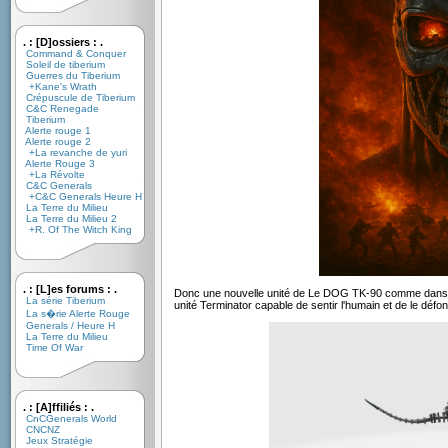
. : [D]ossiers : .
Command & Conquer
Soleil de tiberium
Guerres du Tiberium
+Kane's Wrath
Crépuscule de Tiberium
C&C Renegade
Tiberium
Alerte rouge 1
Alerte rouge 2
+La revanche de yuri
Alerte Rouge 3
+La Révolte
C&C Generals
+C&C Generals Heure H
La Terre du Milieu
La Terre du Milieu 2
+R. Of The Witch King
. : [L]es forums : .
Donc une nouvelle unité de Le DOG TK-90 comme dans Al
La série Tiberium
unité Terminator capable de sentir l'humain et de le défon
La s�rie Alerte Rouge
Generals / Heure H
La Terre du Milieu
Time Of War
. : [A]ffiliés : .
CnCGenerals World
CNCNZ
Jeux Stratégie