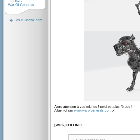
Tom Baxa
War Of Generals
Jios
Kloobik.com
�
//
Alors attention à vos miches ! celui est plus féroce !
A bientôt sur
www.warofgenerals.com
;-)
[WOG]COLONEL