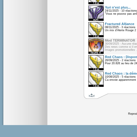
Yuri n'est plus...
24/11/2025 - 10 réactions
"Vous ne pouvez pas arrêt
Fractured Alliance
08/11/2025 - 3 réactions
Un mix d'Alerte Rouge 2 e
Mod TERMINATOR
30/09/2025 - Aucune réac
Des news comme si il en 
Images promotionnelles .
Red Chaos : Disponi
26/09/2025 - 2 réactions
Pour 20.82€ au lieu de 2
Red Chaos : la démo
10/08/2025 - 5 réactions
Ca envoie apparemment 
Reprodu