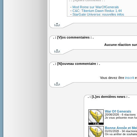
. : [N]ews connexes : .
-
Mod Rome sur WarOfGenerals
-
C&C: Tiberium Dawn Redux 1.44
-
StarGate Universe: nouvelles infos
. : [V]os commentaires : .
Aucune réaction sur
. : [N]ouveau commentaire : .
Vous devez être
inscrit
e
. : [L]es dernières news : .
War Of Generals
20/06/2026 - 6 réactions
Je vous présente mon fu
Bonne Année et Mei
01/01/2026 - 34 réaction
On va arrêter de souhaite