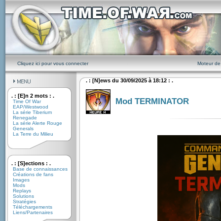
Cliquez ici pour vous connecter
Moteur de
. : [N]ews du 30/09/2025 à 18:12 : .
. : [E]n 2 mots : .
Mod TERMINATOR
Time Of War
EAP/Westwood
La série Tiberium
Renegade
La série Alerte Rouge
Generals
La Terre du Milieu
. : [S]ections : .
Base de connaissances
Créations de fans
Images
Mods
Replays
Solutions
Stratégies
Téléchargements
Liens/Partenaires