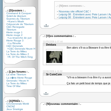
. : [N]ews connexes : .
. : [D]ossiers : .
-
Nouveau site officiel C&C !
Command & Conquer
-
Leipzig 08 : Entretient avec Pete Larsen /
Soleil de tiberium
-
Leipzig 08 : Entretient avec Pete Larsen /
Guerres du Tiberium
+Kane's Wrath
Crépuscule de Tiberium
C&C Renegade
Tiberium
Alerte rouge 1
Alerte rouge 2
. : [V]os commentaires : .
+La revanche de yuri
Alerte Rouge 3
31/05/2009 à 07:44
+La Révolte
Deidara
C&C Generals
Ben alors s'il va a Bioware il va être 
+C&C Generals Heure H
La Terre du Milieu
La Terre du Milieu 2
+R. Of The Witch King
. : [L]es forums : .
02/06/2009 à 11:02
Sr CoinCoin
La série Tiberium
"s'il va a bioware il va être il y a auss
La s�rie Alerte Rouge
Generals / Heure H
Ça fais un petit bout de temps que je
La Terre du Milieu
Time Of War
. : [A]ffiliés : .
CnCGenerals World
. : [N]ouveau commentaire : .
CNCNZ
Jeux Stratégie