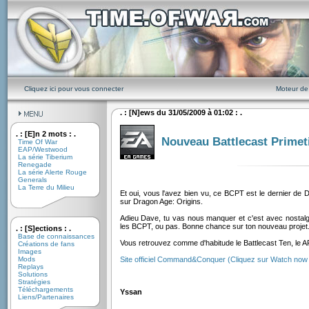
Cliquez ici pour vous connecter
Moteur de
. : [N]ews du 31/05/2009 à 01:02 : .
. : [E]n 2 mots : .
Nouveau Battlecast Primet
Time Of War
EAP/Westwood
La série Tiberium
Renegade
La série Alerte Rouge
Generals
La Terre du Milieu
Et oui, vous l'avez bien vu, ce BCPT est le dernier de Da
sur Dragon Age: Origins.
Adieu Dave, tu vas nous manquer et c'est avec nostalgi
les BCPT, ou pas. Bonne chance sur ton nouveau projet
. : [S]ections : .
Base de connaissances
Vous retrouvez comme d'habitude le Battlecast Ten, le 
Créations de fans
Images
Mods
Site officiel Command&Conquer (Cliquez sur Watch now 
Replays
Solutions
Stratégies
Téléchargements
Yssan
Liens/Partenaires