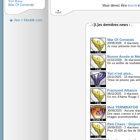
Tom Baxa
War Of Generals
Vous devez être
inscrit
e
Jios
Kloobik.com
�
//
. : [L]es dernières news : .
War Of Generals
20/06/2026 - 6 réactions
Je vous présente mon fu
Bonne Année et Mei
01/01/2026 - 34 réaction
On va arrêter de souhaite
Yuri n'est plus...
24/11/2025 - 10 réactions
"Vous ne pouvez pas arrêt
Fractured Alliance
08/11/2025 - 3 réactions
Un mix d'Alerte Rouge 2 e
Mod TERMINATOR
30/09/2025 - Aucune réac
Des news comme si il en 
Images promotionnelles .
Red Chaos : Disponi
26/09/2025 - 2 réactions
Pour 20.82€ au lieu de 2