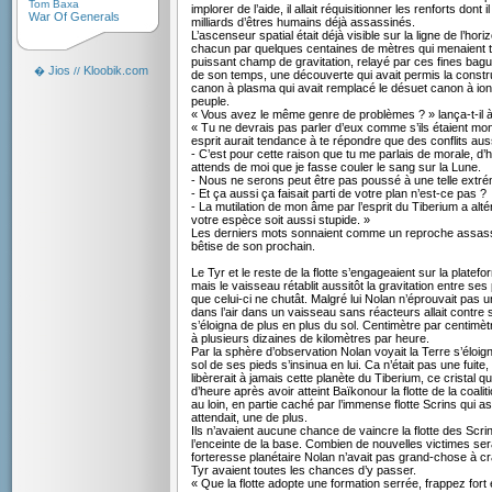
Tom Baxa
implorer de l’aide, il allait réquisitionner les renforts dont
War Of Generals
milliards d’êtres humains déjà assassinés.
L’ascenseur spatial était déjà visible sur la ligne de l’hor
chacun par quelques centaines de mètres qui menaient tou
puissant champ de gravitation, relayé par ces fines bagues
Jios
Kloobik.com
�
//
de son temps, une découverte qui avait permis la construc
canon à plasma qui avait remplacé le désuet canon à ion
peuple.
« Vous avez le même genre de problèmes ? » lança-t-il à 
« Tu ne devrais pas parler d’eux comme s’ils étaient mon 
esprit aurait tendance à te répondre que des conflits aussi
- C’est pour cette raison que tu me parlais de morale, d’h
attends de moi que je fasse couler le sang sur la Lune.
- Nous ne serons peut être pas poussé à une telle extrémit
- Et ça aussi ça faisait parti de votre plan n’est-ce pas ?
- La mutilation de mon âme par l’esprit du Tiberium a alt
votre espèce soit aussi stupide. »
Les derniers mots sonnaient comme un reproche assassin
bêtise de son prochain.
Le Tyr et le reste de la flotte s’engageaient sur la plate
mais le vaisseau rétablit aussitôt la gravitation entre s
que celui-ci ne chutât. Malgré lui Nolan n’éprouvait pas u
dans l’air dans un vaisseau sans réacteurs allait contre so
s’éloigna de plus en plus du sol. Centimètre par centimètre
à plusieurs dizaines de kilomètres par heure.
Par la sphère d’observation Nolan voyait la Terre s’éloig
sol de ses pieds s’insinua en lui. Ca n’était pas une fuite, 
libèrerait à jamais cette planète du Tiberium, ce cristal 
d’heure après avoir atteint Baïkonour la flotte de la coaliti
au loin, en partie caché par l’immense flotte Scrins qui a
attendait, une de plus.
Ils n’avaient aucune chance de vaincre la flotte des Scrins
l’enceinte de la base. Combien de nouvelles victimes se
forteresse planétaire Nolan n’avait pas grand-chose à cra
Tyr avaient toutes les chances d’y passer.
« Que la flotte adopte une formation serrée, frappez fort 