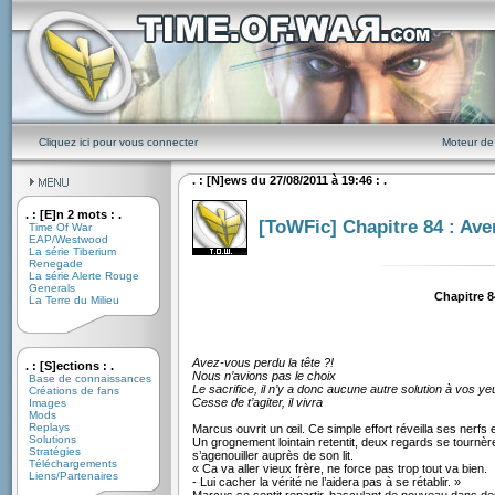
Cliquez ici pour vous connecter
Moteur de
. : [N]ews du 27/08/2011 à 19:46 : .
. : [E]n 2 mots : .
[ToWFic] Chapitre 84 : Aven
Time Of War
EAP/Westwood
La série Tiberium
Renegade
La série Alerte Rouge
Generals
Chapitre 8
La Terre du Milieu
Avez-vous perdu la tête ?!
. : [S]ections : .
Nous n’avions pas le choix
Base de connaissances
Le sacrifice, il n’y a donc aucune autre solution à vos ye
Créations de fans
Cesse de t’agiter, il vivra
Images
Mods
Replays
Marcus ouvrit un œil. Ce simple effort réveilla ses nerf
Solutions
Un grognement lointain retentit, deux regards se tournère
Stratégies
s’agenouiller auprès de son lit.
Téléchargements
« Ca va aller vieux frère, ne force pas trop tout va bien.
Liens/Partenaires
- Lui cacher la vérité ne l’aidera pas à se rétablir. »