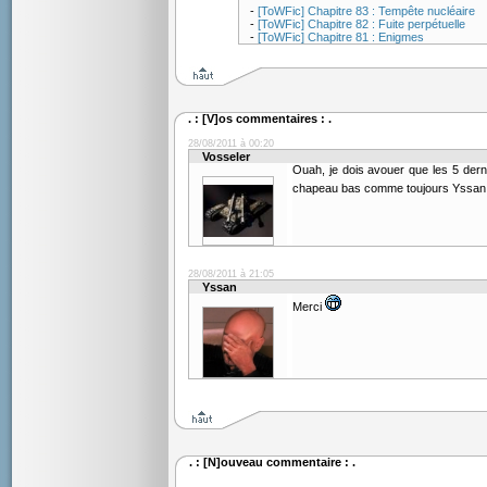
-
[ToWFic] Chapitre 83 : Tempête nucléaire
-
[ToWFic] Chapitre 82 : Fuite perpétuelle
-
[ToWFic] Chapitre 81 : Enigmes
. : [V]os commentaires : .
28/08/2011 à 00:20
Vosseler
Ouah, je dois avouer que les 5 dern
chapeau bas comme toujours Yssa
28/08/2011 à 21:05
Yssan
Merci
. : [N]ouveau commentaire : .