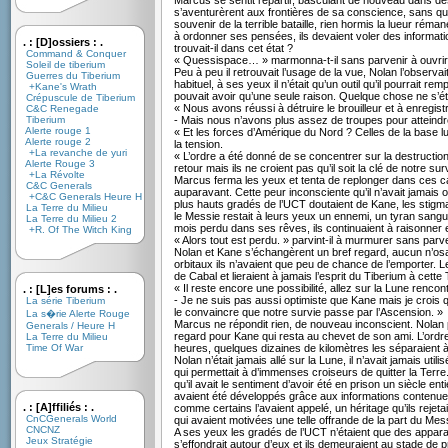
Marcus se sentit repartir, basculant de nouveau dans de
s’aventurèrent aux frontières de sa conscience, sans qu’
souvenir de la terrible bataille, rien hormis la lueur réma
à ordonner ses pensées, ils devaient voler des information
. : [D]ossiers : .
trouvait-il dans cet état ?
Command & Conquer
« Quessispace… » marmonna-t-il sans parvenir à ouvrir
Soleil de tiberium
Peu à peu il retrouvait l’usage de la vue, Nolan l’observ
Guerres du Tiberium
habituel, à ses yeux il n’était qu’un outil qu’il pourrait r
+Kane's Wrath
pouvait avoir qu’une seule raison. Quelque chose ne s’é
Crépuscule de Tiberium
« Nous avons réussi à détruire le brouilleur et à enregist
C&C Renegade
Tiberium
- Mais nous n’avons plus assez de troupes pour atteindre 
Alerte rouge 1
« Et les forces d’Amérique du Nord ? Celles de la base 
Alerte rouge 2
la tension.
+La revanche de yuri
« L’ordre a été donné de se concentrer sur la destruction
Alerte Rouge 3
retour mais ils ne croient pas qu’il soit la clé de notre sur
+La Révolte
Marcus ferma les yeux et tenta de replonger dans ces ca
C&C Generals
auparavant. Cette peur inconsciente qu’il n’avait jamais 
+C&C Generals Heure H
plus hauts gradés de l’UCT doutaient de Kane, les stigma
La Terre du Milieu
le Messie restait à leurs yeux un ennemi, un tyran sangui
La Terre du Milieu 2
mois perdu dans ses rêves, ils continuaient à raisonne
+R. Of The Witch King
« Alors tout est perdu. » parvint-il à murmurer sans parve
Nolan et Kane s’échangèrent un bref regard, aucun n’osa
orbitaux ils n’avaient que peu de chance de l’emporter. Le
de Cabal et lieraient à jamais l’esprit du Tiberium à cett
« Il reste encore une possibilité, allez sur la Lune rencon
. : [L]es forums : .
- Je ne suis pas aussi optimiste que Kane mais je crois
La série Tiberium
le convaincre que notre survie passe par l’Ascension. »
La s�rie Alerte Rouge
Marcus ne répondit rien, de nouveau inconscient. Nolan p
Generals / Heure H
regard pour Kane qui resta au chevet de son ami. L’ordre
La Terre du Milieu
Time Of War
heures, quelques dizaines de kilomètres les séparaient 
Nolan n’était jamais allé sur la Lune, il n’avait jamais ut
qui permettait à d’immenses croiseurs de quitter la Terre
qu’il avait le sentiment d’avoir été en prison un siècle e
avaient été développés grâce aux informations contenue
. : [A]ffiliés : .
comme certains l’avaient appelé, un héritage qu’ils reje
CnCGenerals World
qui avaient motivées une telle offrande de la part du Mes
CNCNZ
A ses yeux les gradés de l’UCT n’étaient que des appar
Jeux Stratégie
s’effondrait autour d’eux et ils demeuraient au stade de p