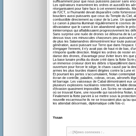
suffisamment pour que nous puissions passer sans enc
Les opérateurs transmirent les ordres et aussitôt les aér
réorganisaient pour faire face à cet ennemi inattendu. Mal
de l’UCT, si l’humanité devait disparaître cette forteress
boucliers aussi puissants que ceux du Temple du Ciel, al
combustible directement au cœur de la Lune. Un quartier 
Le canon à plasma illuminait régulièrement le cosmos de 
dévastateur que le canon à ion abandonné après le préc
ininterrompus qui affaiblissaient progressivement les déf
Sans surprise une nuée de drones se détourna de la Lune po
dessus tous ces minuscules chasseurs peu puissants mai
de plus les Salamandres démontrèrent leur toute puissa
génération, aussi puissant sur Terre que dans l’espace.
d’engager l’ennemi, il n’y avait pas de haut ni de bas, d
n’importe quelle direction. Malgré les ordres de rester en
danse des drones, d’avantage pour éviter leurs tirs que p
La base lunaire profita du doute créé dans la flotte Scri
un immense croiseur dont les débris s’éparpillèrent dans t
ouverture pour forcer le siège, le chaos causé par la dest
armes les plus lourdes étaient dirigées contre la Lune et 
Et pourtant les pertes s’accumulaient, Nolan contemplait
écran de contrôle, paladins, cobras, orcas, aéronefs léger
tel barrage. Les vaisseaux de Cabal démontraient eux une 
plusieurs explosions nucléaires retentirent, la faible di
d’évasion quasiment impossible. Les Scrins ne visaient au
où se trouvait Kane, une nouvelle qui rasséréna Nolan, 
Finalement la flotte parvint à se mettre sous la protectio
nouvelle escarmouche ils ne se trouvaient plus qu’au quart
les attendait désormais, diplomatique celle fois-ci.
Yssan
. : [N]ews connexes : .