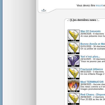
Vous devez être
inscrit
e
. : [L]es dernières news : .
War Of Generals
20/06/2026 - 6 réactions
Je vous présente mon fu
Bonne Année et Mei
01/01/2026 - 34 réaction
On va arrêter de souhaite
Yuri n'est plus...
24/11/2025 - 10 réactions
"Vous ne pouvez pas arrêt
Fractured Alliance
08/11/2025 - 3 réactions
Un mix d'Alerte Rouge 2 e
Mod TERMINATOR
30/09/2025 - Aucune réac
Des news comme si il en 
Images promotionnelles .
Red Chaos : Disponi
26/09/2025 - 2 réactions
Pour 20.82€ au lieu de 2