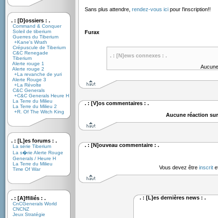
Sans plus attendre,
rendez-vous ici
pour l'inscription!!
. : [D]ossiers : .
Command & Conquer
Soleil de tiberium
Furax
Guerres du Tiberium
+Kane's Wrath
Crépuscule de Tiberium
C&C Renegade
. : [N]ews connexes : .
Tiberium
Alerte rouge 1
Aucune
Alerte rouge 2
+La revanche de yuri
Alerte Rouge 3
+La Révolte
C&C Generals
+C&C Generals Heure H
La Terre du Milieu
. : [V]os commentaires : .
La Terre du Milieu 2
+R. Of The Witch King
Aucune réaction sur
. : [L]es forums : .
. : [N]ouveau commentaire : .
La série Tiberium
La s�rie Alerte Rouge
Generals / Heure H
La Terre du Milieu
Vous devez être
inscrit
e
Time Of War
. : [L]es dernières news : .
. : [A]ffiliés : .
CnCGenerals World
CNCNZ
Jeux Stratégie