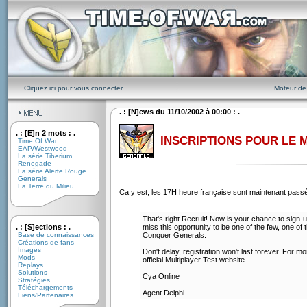
Cliquez ici pour vous connecter
Moteur de
. : [N]ews du 11/10/2002 à 00:00 : .
. : [E]n 2 mots : .
INSCRIPTIONS POUR LE 
Time Of War
EAP/Westwood
La série Tiberium
Renegade
La série Alerte Rouge
Generals
La Terre du Milieu
Ca y est, les 17H heure française sont maintenant passées
That's right Recruit! Now is your chance to sign-u
. : [S]ections : .
miss this opportunity to be one of the few, one of
Base de connaissances
Conquer Generals.
Créations de fans
Images
Don't delay, registration won't last forever. For mo
Mods
official Multiplayer Test website.
Replays
Solutions
Cya Online
Stratégies
Téléchargements
Agent Delphi
Liens/Partenaires