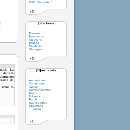
C&C: Generals, l'...
. : [S]ections : .
Dossiers
Downloads
Créations
Images
Solutions
Stratégies
tuels. La
. : [D]ownloads : .
 : dans la
struction
 armes de
Audio-video
Campagnes
Cartes
serait la
Cartes Asilum8or
Divers
Editeurs
Patch
Sauvegardes
Shellmaps
Tutoriaux