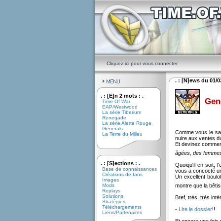
Cliquez ici pour vous connecter
. : [N]ews du 01/03
. : [E]n 2 mots : .
Gen
Time Of War
EAP/Westwood
La série Tiberium
Renegade
La série Alerte Rouge
Generals
Comme vous le save
La Terre du Milieu
nuire aux ventes du
Et devinez comment
âgées, des femmes 
. : [S]ections : .
Quoiqu'il en soit, l
Base de connaissances
vous a concocté un
Créations de fans
Un excellent boulot
Images
Mods
montre que la bêti
Replays
Solutions
Bref, très, très inté
Stratégies
Téléchargements
-
Lire le dossier
!!
Liens/Partenaires