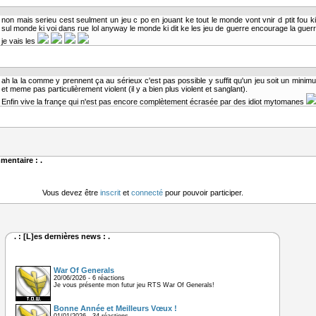
non mais serieu cest seulment un jeu c po en jouant ke tout le monde vont vnir d ptit fou ki 
sul monde ki voi dans rue lol anyway le monde ki dit ke les jeu de guerre encourage la guer
je vais les
ah la la comme y prennent ça au sérieux c'est pas possible y suffit qu'un jeu soit un minimu
et meme pas particulièrement violent (il y a bien plus violent et sanglant).
Enfin vive la françe qui n'est pas encore complètement écrasée par des idiot mytomanes
mentaire : .
Vous devez être
inscrit
et
connecté
pour pouvoir participer.
. : [L]es dernières news : .
War Of Generals
20/06/2026 - 6 réactions
Je vous présente mon futur jeu RTS War Of Generals!
Bonne Année et Meilleurs Vœux !