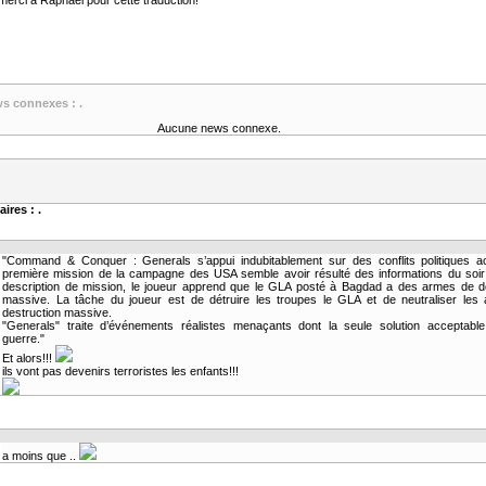
merci à Raphaël pour cette traduction!
ws connexes : .
Aucune news connexe.
ires : .
"Command & Conquer : Generals s’appui indubitablement sur des conflits politiques ac
première mission de la campagne des USA semble avoir résulté des informations du soir
description de mission, le joueur apprend que le GLA posté à Bagdad a des armes de de
massive. La tâche du joueur est de détruire les troupes le GLA et de neutraliser les
destruction massive.
"Generals" traite d’événements réalistes menaçants dont la seule solution acceptable 
guerre."
Et alors!!!
ils vont pas devenirs terroristes les enfants!!!
a moins que ..