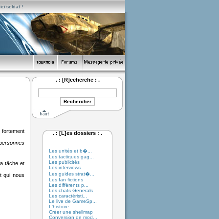
ci soldat !
. : [R]echerche : .
 fortement
. : [L]es dossiers : .
s personnes
Les unités et b�...
Les tactiques gag...
Les publicités
la tâche et
Les interviews
Les guides strat�...
et qui nous
Les fan fictions
Les différents p...
Les chats Generals
Les caractéristi...
Le live de GameSp...
L'histoire
Créer une shellmap
Conversion de mod...