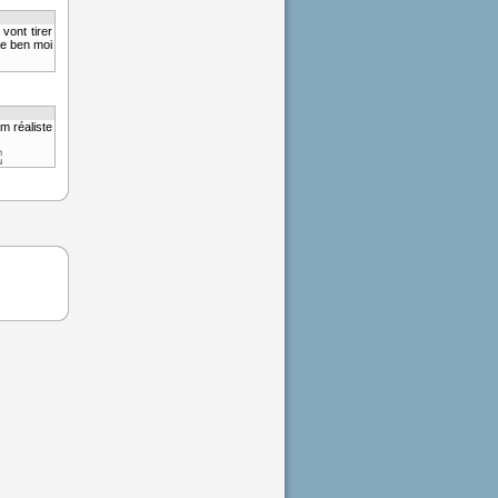
vont tirer
re ben moi
m réaliste