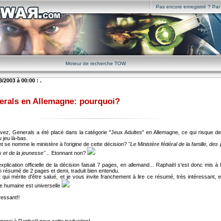
Pas encore enregistré ? Par i
Moteur de recherche TOW
/2003 à 00:00 : .
erals en Allemagne: pourquoi?
z, Generals a été placé dans la catégorie "Jeux Adultes" en Allemagne, ce qui risque de
 jeu là-bas.
 se nomme le ministère à l'origine de cette décision?
"Le Ministère fédéral de la famille, de
et de la jeunesse"
... Etonnant non?
'explication officielle de la décision faisait 7 pages, en allemand... Raphaël s'est donc mis à 
 résumé de 2 pages et demi, traduit bien entendu.
 qui mérite d'être salué, et je vous invite franchement à lire ce résumé, très intéressant, 
se humaine est universelle
ressant!!