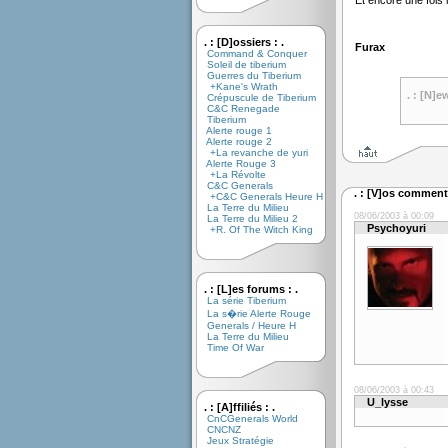
Et encore une fois 
. : [D]ossiers : .
Furax
Command & Conquer
Soleil de tiberium
Guerres du Tiberium
+Kane's Wrath
. : [N]e
Crépuscule de Tiberium
C&C Renegade
Tiberium
Alerte rouge 1
Alerte rouge 2
+La revanche de yuri
Alerte Rouge 3
+La Révolte
C&C Generals
. : [V]os commenta
+C&C Generals Heure H
La Terre du Milieu
08/06/2003 à 00:09
La Terre du Milieu 2
Psychoyuri
+R. Of The Witch King
. : [L]es forums : .
La série Tiberium
La s�rie Alerte Rouge
Generals / Heure H
La Terre du Milieu
Time Of War
08/06/2003 à 00:43
U_lysse
. : [A]ffiliés : .
CnCGenerals World
CNCNZ
Jeux Stratégie