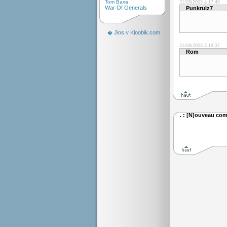
Tom Baxa
31/08/2003 à 17:40
War Of Generals
Punkrulz7
Jios
Kloobik.com
�
//
31/08/2003 à 18:37
Rom
. : [N]ouveau com