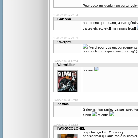
Pour ceux qui veulent se porter volo
15/05/2003 à 22:34
Galéona
nan peche que quand j'aurais généra
cartes etc etc etc!! me réjouis trop!!
16/05/2003 à 23:53
Swefpifh
Merci pour vos encouragements, d
pour toutes vos questions, cnc-sg1@
17/05/2003 à 12:54
Wormkiller
original
17/05/2003 à 22:18
Xoffice
Galéona> ton smiley va pas avec to
sinon
et enfin
10/07/2015 à 22:12
[WOG]COLONEL
oh putain ça fait 12 ans déjà !
et c''est moi qui suis resté le dernier