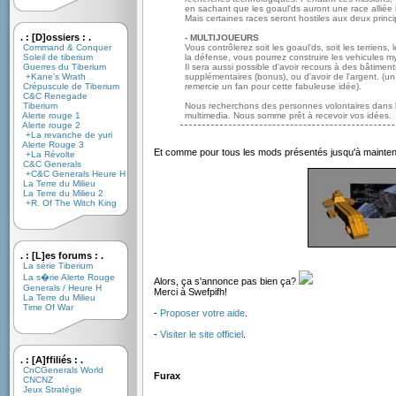
en sachant que les goaul'ds auront une race alliée i
Mais certaines races seront hostiles aux deux princip
. : [D]ossiers : .
- MULTIJOUEURS
Command & Conquer
Vous contrôlerez soit les goaul'ds, soit les terriens,
Soleil de tiberium
la défense, vous pourrez construire les vehicules m
Guerres du Tiberium
Il sera aussi possible d'avoir recours à des bâtiment
+Kane's Wrath
supplémentaires (bonus), ou d'avoir de l'argent. (u
Crépuscule de Tiberium
remercie un fan pour cette fabuleuse idée).
C&C Renegade
Tiberium
Nous recherchons des personnes volontaires dans le
Alerte rouge 1
multimedia. Nous somme prêt à recevoir vos idées.
Alerte rouge 2
+La revanche de yuri
Alerte Rouge 3
Et comme pour tous les mods présentés jusqu'à maintenan
+La Révolte
C&C Generals
+C&C Generals Heure H
La Terre du Milieu
La Terre du Milieu 2
+R. Of The Witch King
. : [L]es forums : .
La série Tiberium
La s�rie Alerte Rouge
Alors, ça s'annonce pas bien ça?
Generals / Heure H
Merci à Swefpifh!
La Terre du Milieu
Time Of War
-
Proposer votre aide
.
-
Visiter le site officiel
.
. : [A]ffiliés : .
CnCGenerals World
Furax
CNCNZ
Jeux Stratégie