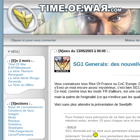
Cliquez ici pour vous connecter
Moteur de
. : [N]ews du 13/05/2003 à 00:00 : .
. : [E]n 2 mots : .
SG1 Generals: des nouvell
Time Of War
EAP/Westwood
La série Tiberium
Renegade
La série Alerte Rouge
Generals
Vous connaissez tous Rise Of France ou CnC Europe. D
La Terre du Milieu
s'il est un mod encore assez mystérieux, c'est bien SG1
Ce mod, comme tous les mods FR d'ailleurs, est une conv
main la palme de l'originalité (ce qui n'enlève pas les qua
. : [S]ections : .
Voici sans plus attendre la présentation de Swefpifh:
Base de connaissances
Créations de fans
Images
Pour l'instant nous prévoyons de ne faire que du mul
Mods
missions solos, environ 10 pour chaque race et don
Replays
Solutions
- SOLO
Stratégies
SG1 Generals est un mod vous permettant d'incarner 
Téléchargements
Liens/Partenaires
(sûrement "Anubis"
, vous permettant des mission
recherches technologiques. Pendant ces missions, v