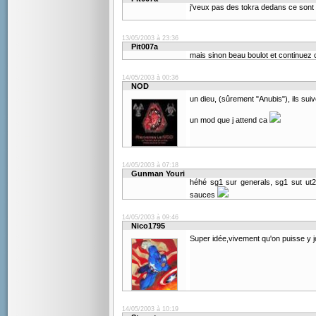
j'veux pas des tokra dedans ce sont 
13/05/2003 à 23:36
Pit007a
mais sinon beau boulot et continue
14/05/2003 à 00:36
NOD
un dieu, (sûrement "Anubis"), ils sui
un mod que j attend ca
14/05/2003 à 07:18
Gunman Youri
héhé sg1 sur generals, sg1 sut ut2k
sauces
14/05/2003 à 09:46
Nico1795
Super idée,vivement qu'on puisse y 
14/05/2003 à 10:19