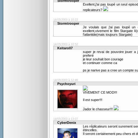
Stormtrooper
Exellent,j'ai pas loupé un seul epis
replicateurs?
14/05/2003 à 10:22
Stormtrooper
Je voulais que j'ai pas loupé un e
exellent,vivement le film Stargate II
l'atlantide(mais toujours Stargate)
14/05/2003 à 10:52
Keitaro07
super je revai de pouvoire jouer a 
preferé
je leur souhait bon courage
et continuer comme ca
ps je narive pas a cree un compte su
14/05/2003 à 12:46
Psychoyuri
VIVEMENT CE MOD!!!
Il est super!!!
Jador le chasseur!!!
14/05/2003 à 13:07
CyberDenix
Les réplicateurs seront surement se
étincelles.
Il seront certainement peu chers et 