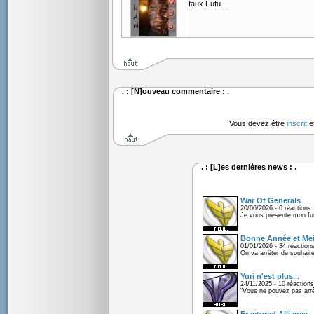
faux Fufu ...
. : [N]ouveau commentaire : .
Vous devez être
inscrit
e
. : [L]es dernières news : .
War Of Generals
20/06/2026 - 6 réactions
Je vous présente mon fu
Bonne Année et Mei
01/01/2026 - 34 réaction
On va arrêter de souhaite
Yuri n'est plus...
24/11/2025 - 10 réactions
"Vous ne pouvez pas arrêt