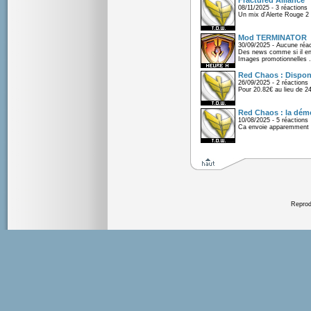
Fractured Alliance
08/11/2025 - 3 réactions
Un mix d'Alerte Rouge 2 e
Mod TERMINATOR
30/09/2025 - Aucune réac
Des news comme si il en 
Images promotionnelles .
Red Chaos : Disponi
26/09/2025 - 2 réactions
Pour 20.82€ au lieu de 2
Red Chaos : la démo
10/08/2025 - 5 réactions
Ca envoie apparemment 
Reprodu