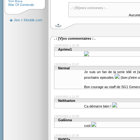
Tom Baxa
War Of Generals
. : [N]ews connexes : .
Aucune
Jios
Kloobik.com
�
//
. : [V]os commentaires : .
13/05/2003 à 22:46
Aprime1
13/05/2003 à 22:47
Nermal
Je suis un fan de la serie télé et 
prochains episodes
(bon p'etre 
Bon courage au staff de SG1 Gener
13/05/2003 à 22:55
Neltharion
Ca démarre bien !
13/05/2003 à 23:00
Galéona
cool
13/05/2003 à 23:36
Pit007a