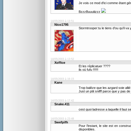
Je vois ce mod d'ici comme étant géni
BzzzBuuuiiizzz
14/05/2003 à 13:51
Nico1795
Stormtrooper:tu le tiens d'ou qu'il
14/05/2003 à 13:52
Xoffice
Et les réplicatuer ????
ils où fufu !!!!!!
14/05/2003 à 16:15
Kane
Trop balèze que les azgard soie allié 
Just un ptit snifff parce que y pas 
14/05/2003 à 17:42
Snake.411
cest quoi ladresse a laquelle il faut
14/05/2003 à 23:48
Swefpifh
Pour l'instant, le site est en constr
disponibles.