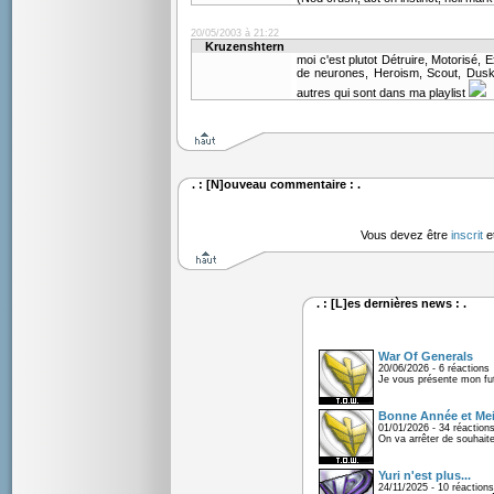
20/05/2003 à 21:22
Kruzenshtern
moi c'est plutot Détruire, Motorisé, 
de neurones, Heroism, Scout, Dusk 
autres qui sont dans ma playlist
. : [N]ouveau commentaire : .
Vous devez être
inscrit
e
. : [L]es dernières news : .
War Of Generals
20/06/2026 - 6 réactions
Je vous présente mon fu
Bonne Année et Mei
01/01/2026 - 34 réaction
On va arrêter de souhaite
Yuri n'est plus...
24/11/2025 - 10 réactions