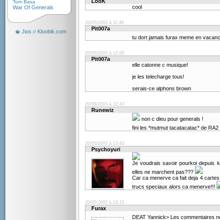
LooK
Tom Baxa
cool
War Of Generals
20/05/2003 à 11:46
Pit007a
Jios
Kloobik.com
�
//
tu dort jamais furax meme en vacan
20/05/2003 à 12:00
Pit007a
elle catonne c musique!
je les telecharge tous!
serais-ce alphons brown
20/05/2003 à 12:43
Runewiz
non c dieu pour generals !
fini les *mutmut tacatacatac* de RA2
20/05/2003 à 13:43
Psychoyuri
Je voudrais savoir pourkoi depuis ke
elles ne marchent pas???
Car ca menerve ca fait deja 4 cartes 
trucs speciaux alors ca menerve!!!
20/05/2003 à 14:15
Furax
DEAT Yannick> Les commentaires ne so