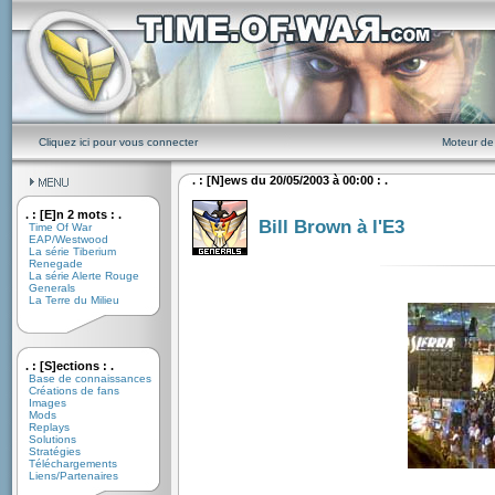
Cliquez ici pour vous connecter
Moteur de
. : [N]ews du 20/05/2003 à 00:00 : .
. : [E]n 2 mots : .
Bill Brown à l'E3
Time Of War
EAP/Westwood
La série Tiberium
Renegade
La série Alerte Rouge
Generals
La Terre du Milieu
. : [S]ections : .
Base de connaissances
Créations de fans
Images
Mods
Replays
Solutions
Stratégies
Téléchargements
Liens/Partenaires