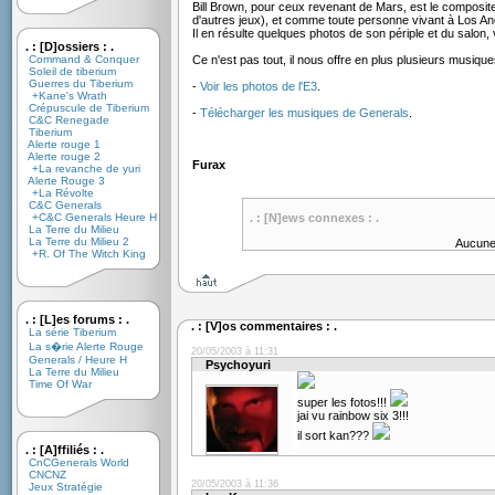
Bill Brown, pour ceux revenant de Mars, est le composi
d'autres jeux), et comme toute personne vivant à Los Ange
Il en résulte quelques photos de son périple et du salon,
. : [D]ossiers : .
Command & Conquer
Ce n'est pas tout, il nous offre en plus plusieurs musi
Soleil de tiberium
Guerres du Tiberium
-
Voir les photos de l'E3
.
+Kane's Wrath
Crépuscule de Tiberium
-
Télécharger les musiques de Generals
.
C&C Renegade
Tiberium
Alerte rouge 1
Alerte rouge 2
Furax
+La revanche de yuri
Alerte Rouge 3
+La Révolte
C&C Generals
+C&C Generals Heure H
. : [N]ews connexes : .
La Terre du Milieu
La Terre du Milieu 2
Aucune
+R. Of The Witch King
. : [L]es forums : .
. : [V]os commentaires : .
La série Tiberium
La s�rie Alerte Rouge
20/05/2003 à 11:31
Generals / Heure H
Psychoyuri
La Terre du Milieu
Time Of War
super les fotos!!!
jai vu rainbow six 3!!!
il sort kan???
. : [A]ffiliés : .
CnCGenerals World
CNCNZ
20/05/2003 à 11:36
Jeux Stratégie