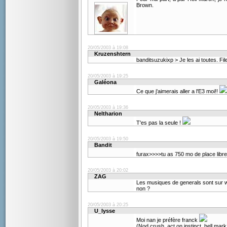
Brown.
20/05/2003 à 19:08
Kruzenshtern
banditsuzukixp > Je les ai toutes. File
20/05/2003 à 19:25
Galéona
Ce que j'aimerais aller a l'E3 moi!!
20/05/2003 à 19:36
Neltharion
T'es pas la seule !
20/05/2003 à 19:50
Bandit
furax>>>>tu as 750 mo de place libr
20/05/2003 à 20:02
ZAG
Les musiques de generals sont sur 
non ?
20/05/2003 à 20:25
U_lysse
Moi nan je préfère franck
(Nod crush, act on instinct, hell mark