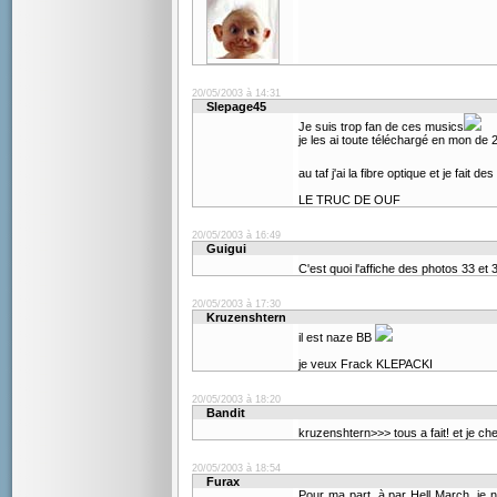
20/05/2003 à 14:31
Slepage45
Je suis trop fan de ces musics
je les ai toute téléchargé en mon de 
au taf j'ai la fibre optique et je fait
LE TRUC DE OUF
20/05/2003 à 16:49
Guigui
C'est quoi l'affiche des photos 33 et
20/05/2003 à 17:30
Kruzenshtern
il est naze BB
je veux Frack KLEPACKI
20/05/2003 à 18:20
Bandit
kruzenshtern>>> tous a fait! et je c
20/05/2003 à 18:54
Furax
Pour ma part, à par Hell March, je ne