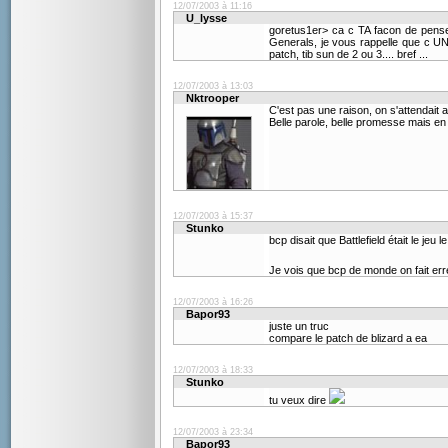
12/07/2003 à 11:16
U_lysse
goretus1er> ca c TA facon de pense
Generals, je vous rappelle que c U
patch, tib sun de 2 ou 3.... bref ...
12/07/2003 à 13:03
Nktrooper
C'est pas une raison, on s'attendait 
Belle parole, belle promesse mais en re
12/07/2003 à 15:37
Stunko
bcp disait que Battlefield était le jeu 
Je vois que bcp de monde on fait err
12/07/2003 à 16:26
Bapor93
juste un truc
compare le patch de blizard a ea
12/07/2003 à 18:33
Stunko
tu veux dire
12/07/2003 à 23:34
Bapor93