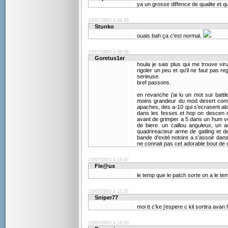
ya un grosse diffence de qualite et qu
13/07/2003 à 04:35
Stunko
ouais bah ça c'est normal.
13/07/2003 à 09:39
Goretus1er
houla je sais plus qui me trouve viru
rigoler un peu et qu'il ne faut pas r
serieuse.
bref passons.
en revanche j'ai lu un mot sur battle
moins grandeur du mod desert comb
apaches, des a-10 qui s'ecrasent al
dans les fesses et hop on descen r
avant de grimper a 5 dans un hum ve
de biere. un caillou anguleux, un
quadrireacteur arme de gatling et d
bande d'exité notoire a s'assoir dans
ne connait pas cet adorable bout de c
13/07/2003 à 10:47
Fle@ux
le temp que le patch sorte on a le te
13/07/2003 à 11:30
Sniper77
moi tt c'ke j'espere c kil sortira avan
13/07/2003 à 13:20