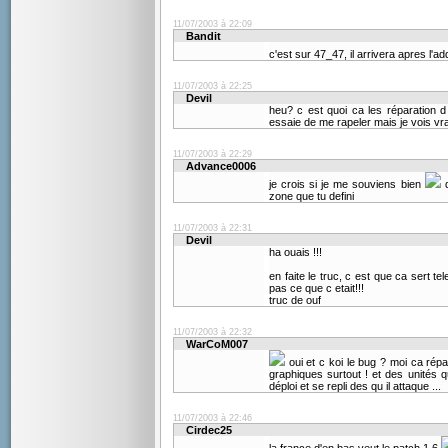
11/07/2003 à 22:09
Bandit
c'est sur 47_47, il arrivera apres l'
11/07/2003 à 22:25
Devil
heu? c est quoi ca les réparation 
essaie de me rapeler mais je vois vr
11/07/2003 à 22:29
Advance0006
je crois si je me souviens bien
q
zone que tu defini
11/07/2003 à 22:31
Devil
ha ouais !!!
en faite le truc, c est que ca sert t
pas ce que c etait!!!
truc de ouf
11/07/2003 à 22:32
WarCoM007
oui et c koi le bug ? moi ca répa
graphiques surtout ! et des unités q
déploi et se repli des qu il attaque ...
11/07/2003 à 22:46
Cirdec25