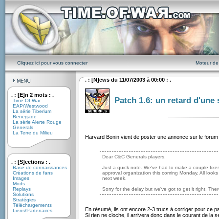
Cliquez ici pour vous connecter
Moteur de
. : [N]ews du 11/07/2003 à 00:00 : .
. : [E]n 2 mots : .
Patch 1.6: un retard d'une
Time Of War
EAP/Westwood
La série Tiberium
Renegade
La série Alerte Rouge
Generals
La Terre du Milieu
Harvard Bonin vient de poster une annonce sur le forum of
Dear C&C Generals players,
. : [S]ections : .
Base de connaissances
Just a quick note. We've had to make a couple fixes
Créations de fans
approval organization this coming Monday. All looks
Images
next week.
Mods
Replays
Sorry for the delay but we've got to get it right. The
Solutions
Stratégies
Téléchargements
En résumé, ils ont encore 2-3 trucs à corriger pour ce pa
Liens/Partenaires
Si rien ne cloche, il arrivera donc dans le courant de la