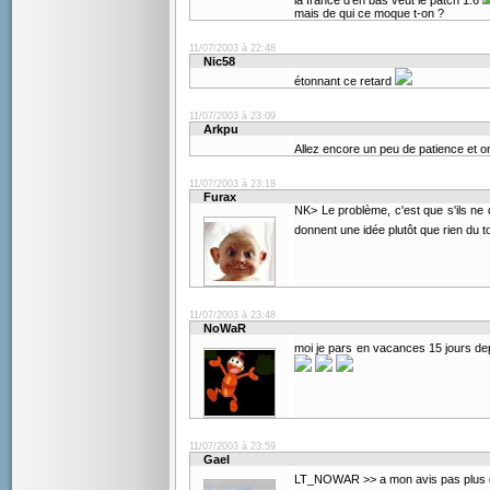
la france d'en bas veut le patch 1.6
mais de qui ce moque t-on ?
11/07/2003 à 22:48
Nic58
étonnant ce retard
11/07/2003 à 23:09
Arkpu
Allez encore un peu de patience et o
11/07/2003 à 23:18
Furax
NK> Le problème, c'est que s'ils ne 
donnent une idée plutôt que rien du t
11/07/2003 à 23:48
NoWaR
moi je pars en vacances 15 jours de
11/07/2003 à 23:59
Gael
LT_NOWAR >> a mon avis pas plus