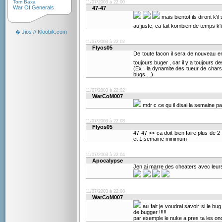
Tom Baxa
11/07/2003 à 22:00
War Of Generals
47-47
mais bientot ils diront k'il
au juste, ca fait kombien de temps k'i
Jios
Kloobik.com
�
//
11/07/2003 à 22:02
Flyos05
De toute facon il sera de nouveau en 
toujours buger , car il y a toujours d
(Ex : la dynamite des tueur de chars 
bugs ...)
11/07/2003 à 22:02
WarCoM007
mdr c ce qu il disai la semaine p
11/07/2003 à 22:03
Flyos05
47-47 >> ca doit bien faire plus de 2
et 1 semaine minimum
11/07/2003 à 22:04
Apocalypse
Jen ai marre des cheaters avec leurs a
11/07/2003 à 22:08
WarCoM007
au fait je voudrai savoir si le bu
de bugger !!!!!
par exemple le nuke a pres ta les onde