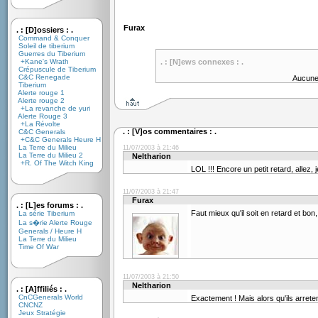
Furax
. : [D]ossiers : .
Command & Conquer
Soleil de tiberium
Guerres du Tiberium
+Kane's Wrath
. : [N]ews connexes : .
Crépuscule de Tiberium
C&C Renegade
Aucune
Tiberium
Alerte rouge 1
Alerte rouge 2
+La revanche de yuri
Alerte Rouge 3
+La Révolte
. : [V]os commentaires : .
C&C Generals
+C&C Generals Heure H
La Terre du Milieu
11/07/2003 à 21:46
La Terre du Milieu 2
Neltharion
+R. Of The Witch King
LOL !!! Encore un petit retard, allez, 
11/07/2003 à 21:47
Furax
. : [L]es forums : .
Faut mieux qu'il soit en retard et bo
La série Tiberium
La s�rie Alerte Rouge
Generals / Heure H
La Terre du Milieu
Time Of War
11/07/2003 à 21:50
Neltharion
. : [A]ffiliés : .
CnCGenerals World
Exactement ! Mais alors qu'ils arrete
CNCNZ
Jeux Stratégie