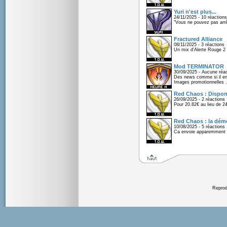
Yuri n'est plus...
24/11/2025 - 10 réactions
"Vous ne pouvez pas arrêt
Fractured Alliance
08/11/2025 - 3 réactions
Un mix d'Alerte Rouge 2 e
Mod TERMINATOR
30/09/2025 - Aucune réac
Des news comme si il en 
Images promotionnelles .
Red Chaos : Disponi
26/09/2025 - 2 réactions
Pour 20.82€ au lieu de 2
Red Chaos : la démo
10/08/2025 - 5 réactions
Ca envoie apparemment 
Reprodu