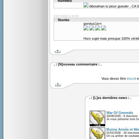
Runewiz
biboulman tu peux gueuler , CA 
13/07/2003 à 16:09
Stunko
goretus1er­­»
Hors sujet mais presque 100% vérit
. : [N]ouveau commentaire : .
Vous devez être
inscrit
e
. : [L]es dernières news : .
War Of Generals
20/06/2026 - 6 réactions
Je vous présente mon fu
Bonne Année et Mei
01/01/2026 - 34 réaction
On va arrêter de souhaite