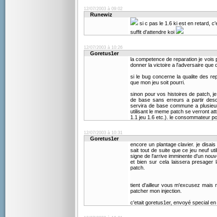
12/07/2003 à 09:02
Runewiz
si c pas le 1.6 ki est en retard, c'e
suffit d'attendre koi
12/07/2003 à 10:26
Goretus1er
la competence de reparation je vois pa
donner la victoire a l'adversaire que
si le bug concerne la qualite des rep
que mon jeu soit pourri.
sinon pour vos histoires de patch, 
de base sans erreurs a partir des
servira de base commune a plusieurs 
utilisant le meme patch se verront at
1.1 jeu 1.6 etc.). le consommateur po
12/07/2003 à 10:31
Goretus1er
encore un plantage clavier. je disa
sait tout de suite que ce jeu neuf ut
signe de l'arrive imminente d'un nou
et bien sur cela laissera presager 
patch.
tient d'ailleur vous m'excusez mais 
patcher mon injection.
c'etait goretus1er, envoyé special en 