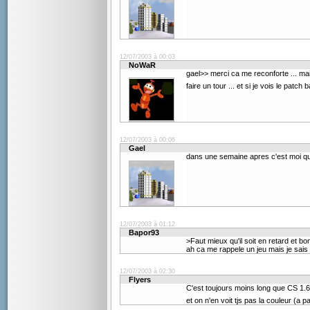
12/07/2003 à 00:03
NoWaR
gael>> merci ca me reconforte ... mai
faire un tour ... et si je vois le patch 
12/07/2003 à 00:06
Gael
dans une semaine apres c'est moi q
12/07/2003 à 01:12
Bapor93
>Faut mieux qu'il soit en retard et b
ah ca me rappele un jeu mais je sais 
12/07/2003 à 02:30
Flyers
C'est toujours moins long que CS 1.6
et on n'en voit tjs pas la couleur (a 