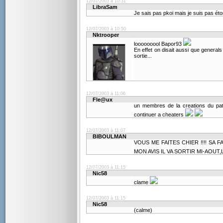
12/07/2003 à 10:31
LibraSam
Je sais pas pkoi mais je suis pas ét
12/07/2003 à 10:50
Nktrooper
looooooool Bapor93
En effet on disait aussi que generals
sortie...
12/07/2003 à 11:06
Fle@ux
un membres de la creations du pat
continuer a cheaters
12/07/2003 à 11:07
BIBOULMAN
VOUS ME FAITES CHIER !!!! SA 
MON AVIS IL VA SORTIR MI-AOUT,
12/07/2003 à 11:15
Nic58
clame
12/07/2003 à 11:15
Nic58
(calme)