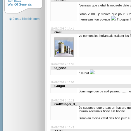
Stunko
Tom Baxa
War Of Generals
j'pensais que c'était la nouvelle date 
Sinon 2500E je trouve que pour 3 
Jios
Kloobik.com
�
//
meme pas ton voyage
T pogner 
19/07/2003 à 14:41
Gael
vu coment les hollandais traitent les 
19/07/2003 à 14:55
U_lysse
c le but
19/07/2003 à 15:06
Guigui
dommage que ce soit payant..........
19/07/2003 à 15:13
GolDfinger_X_
Je suppose que c pas un hasard qu'i
tournoi reel mais l'idee est bonne ...;
Sinon au moins c'est des bon jeux si j'
19/07/2003 à 15:43