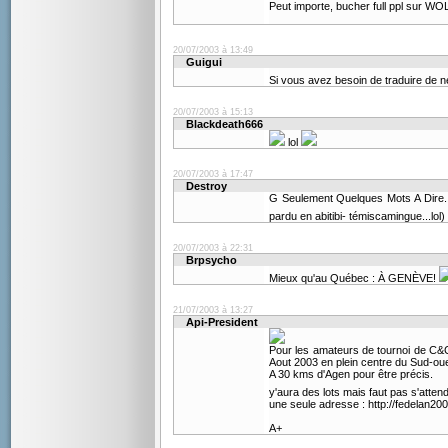
Peut importe, bucher full ppl sur WO
20/07/2003 à 13:49
Guigui
Si vous avez besoin de traduire de né
20/07/2003 à 15:13
Blackdeath666
lol
20/07/2003 à 17:47
Destroy
G Seulement Quelques Mots A Dire.
pardu en abitibi- témiscamingue...lol)
20/07/2003 à 22:31
Brpsycho
Mieux qu'au Québec : À GENÈVE!
21/07/2003 à 13:27
Api-President
Pour les amateurs de tournoi de C&
Aout 2003 en plein centre du Sud-oue
A 30 kms d'Agen pour être précis.
y'aura des lots mais faut pas s'atten
une seule adresse : http://fedelan2003
A+