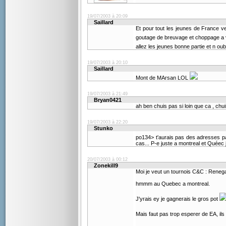
19/07/2003 à 20:09
Saillard
Et pour tout les jeunes de France 
goutage de breuvage et choppage a
allez les jeunes bonne partie et n oubli
19/07/2003 à 20:10
Saillard
Mont de MArsan LOL
19/07/2003 à 21:49
Bryan0421
ah ben chuis pas si loin que ca , ch
19/07/2003 à 22:20
Stunko
po134> t'aurais pas des adresses p
cas... P-e juste a montreal et Quéec 
20/07/2003 à 00:12
Zonekill9
Moi je veut un tournois C&C : Renega
hmmm au Quebec a montreal.
J'yrais ey je gagnerais le gros pot
Mais faut pas trop esperer de EA, il