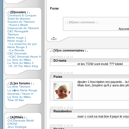
Furax
. : [D]ossiers : .
Command & Conquer
Soleil de tiberium
Guerres du Tiberium
. : [N]ews connexes : .
+Kane's Wrath
Crépuscule de Tiberium
Aucune
C&C Renegade
Tiberium
Alerte rouge 1
Alerte rouge 2
+La revanche de yuri
Alerte Rouge 3
+La Révolte
. : [V]os commentaires : .
C&C Generals
+C&C Generals Heure H
19/07/2003 à 14:13
La Terre du Milieu
DJ-rasta
La Terre du Milieu 2
et les TOW sont invité ??? lololol
+R. Of The Witch King
19/07/2003 à 14:15
Furax
djoule> L'inscription est payante... la
. : [L]es forums : .
Mais bon, j'espère qu'il y aura des p
La série Tiberium
La s�rie Alerte Rouge
Generals / Heure H
La Terre du Milieu
Time Of War
19/07/2003 à 14:24
Rastabedos
ouer c cool sa mai bon il paye le vo
. : [A]ffiliés : .
CnCGenerals World
CNCNZ
19/07/2003 à 14:34
Jeux Stratégie