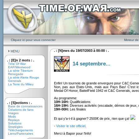
Cliquez ici pour vous connecter
Moteur de
. : [N]ews du 19/07/2003 à 00:00 : .
. : [E]n 2 mots : .
14 septembre...
Time Of War
EAP/Westwood
La série Tiberium
Renegade
La série Alerte Rouge
Generals
Enfin! Un tournois de grande envergure pour C&C:Gener
La Terre du Milieu
Non, pas aux Etats-Unis, mais aux Pays Bas! C'est ic
Medal Of Honor, BattelField 1942 et C&C Generals, avec
Au programme:
10H-16H:
Qualificiations
. : [S]ections : .
16H-19H:
Diverses activités (escalade, démos de jeux, mu
Base de connaissances
19H-00H:
Les finales
Créations de fans
Images
Mods
Et qui y'a-t-il à gagner? 2500€ de prix, rien que ça!
Replays
Solutions
-
Visiter le site officiel
.
Stratégies
Téléchargements
Merci à Bapor pour l'info!
Liens/Partenaires