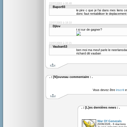
22/07/2003 à 06:48
Bapor93
le pire c que je l'ai dans mes liens c
donc faut rentabiliser le deplacement
22/07/2003 à 18:10
Djlov
t si sur de gagner?
22/07/2003 à 22:21
Vauban53
ben moi ma meuf parle le neerlansdais
richard dit vauban
. : [N]ouveau commentaire : .
Vous devez être
inscrit
e
. : [L]es dernières news : .
War Of Generals
20/06/2026 - 6 réactions