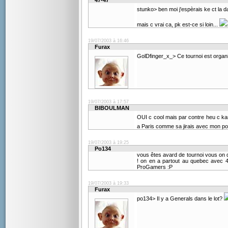
47-47
stunko> ben moi j'espèrais ke ct la da
mais c vrai ca, pk est-ce si loin...
19/07/2003 à 16:46
Furax
GolDfinger_x_> Ce tournoi est organi
19/07/2003 à 17:57
BIBOULMAN
OUI c cool mais par contre heu c
a Paris comme sa jirais avec mon p
19/07/2003 à 19:25
Po134
vous êtes avard de tournoi vous on d
! on en a partout au quebec avec 4
ProGamers :P
19/07/2003 à 19:33
Furax
po134> Il y a Generals dans le lot?