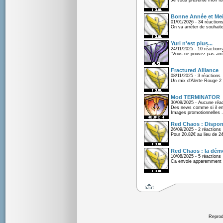
Je vous présente mon fu
Bonne Année et Mei
01/01/2026 - 34 réaction
On va arrêter de souhaite
Yuri n'est plus...
24/11/2025 - 10 réactions
"Vous ne pouvez pas arrêt
Fractured Alliance
08/11/2025 - 3 réactions
Un mix d'Alerte Rouge 2 e
Mod TERMINATOR
30/09/2025 - Aucune réac
Des news comme si il en 
Images promotionnelles .
Red Chaos : Disponi
26/09/2025 - 2 réactions
Pour 20.82€ au lieu de 2
Red Chaos : la démo
10/08/2025 - 5 réactions
Ca envoie apparemment 
Reprodu