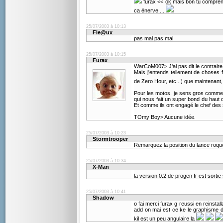
furax << ok mais bon tu comprend
ca énerve ...
25/07/2003 à 10:13
Fle@ux
pas mal pas mal
25/07/2003 à 10:15
Furax
WarCoM007> J'ai pas dit le contraire
Mais j'entends tellement de choses 
de Zero Hour, etc...) que maintenant,
Pour les motos, je sens gros comme 
qui nous fait un super bond du haut d
Et comme ils ont engagé le chef des
TOmy Boy> Aucune idée.
25/07/2003 à 10:23
Stormtrooper
Remarquez la position du lance roque
25/07/2003 à 10:34
X-Man
la version 0.2 de progen fr est sort
25/07/2003 à 10:41
Shadow
o fai merci furax g reussi en reinstal
add on mai est ce ke le graphisme d
kil est un peu angulaire la