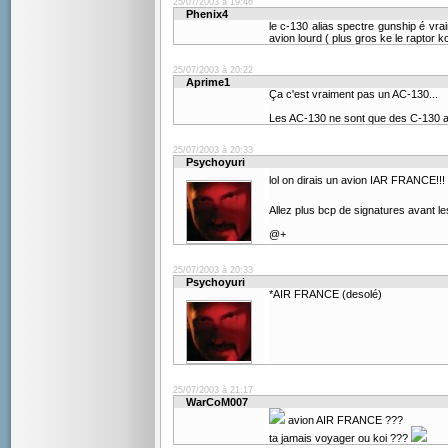
25/07/2003 à 19:46
Phenix4
le c-130 alias spectre gunship é vra
avion lourd ( plus gros ke le raptor koi
25/07/2003 à 20:22
Aprime1
Ça c'est vraiment pas un AC-130...
Les AC-130 ne sont que des C-130 av
25/07/2003 à 20:33
Psychoyuri
lol on dirais un avion IAR FRANCE!!!
Allez plus bcp de signatures avant les
@+
25/07/2003 à 20:33
Psychoyuri
*AIR FRANCE (desolé)
25/07/2003 à 21:17
WarCoM007
avion AIR FRANCE ???
ta jamais voyager ou koi ???