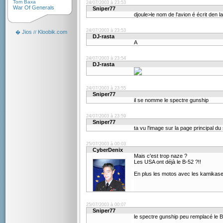
Tom Baxa
24/07/2003 à 23:53
War Of Generals
Sniper77
djoule>le nom de l'avion é écrit den l
24/07/2003 à 23:53
Jios
Kloobik.com
�
//
DJ-rasta
A
24/07/2003 à 23:54
DJ-rasta
24/07/2003 à 23:55
Sniper77
il se nomme le spectre gunship
24/07/2003 à 23:59
Sniper77
ta vu l'image sur la page principal du 
25/07/2003 à 00:03
CyberDenix
Mais c'est trop naze ?
Les USA ont déjà le B-52 ?!!
En plus les motos avec les kamikase
25/07/2003 à 00:07
Sniper77
le spectre gunship peu remplacé le 