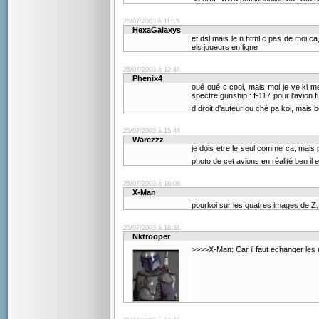
25/07/2003 à 11:15
HexaGalaxys
et dsl mais le n.html c pas de moi c
els joueurs en ligne
25/07/2003 à 12:44
Phenix4
oué oué c cool, mais moi je ve ki met
spectre gunship : f-117 pour l'avion fur
d droit d'auteur ou ché pa koi, mais
25/07/2003 à 15:44
Warezzz
je dois etre le seul comme ca, mais 
photo de cet avions en réalité ben i
25/07/2003 à 16:08
X-Man
pourkoi sur les quatres images de Z.
25/07/2003 à 18:31
Nktrooper
>>>>X-Man: Car il faut echanger les