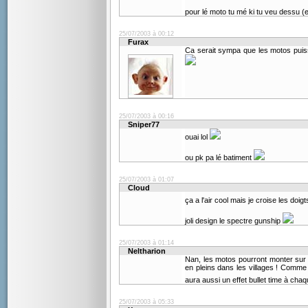
pour lé moto tu mé ki tu veu dessu (
25/07/2003 à 00:12
Furax
Ca serait sympa que les motos puisse
25/07/2003 à 00:16
Sniper77
ouai lol
ou pk pa lé batiment
25/07/2003 à 01:07
Cloud
ça a l'air cool mais je croise les doig
joli design le spectre gunship
25/07/2003 à 01:14
Neltharion
Nan, les motos pourront monter sur le
en pleins dans les villages ! Comme ç
aura aussi un effet bullet time à cha
25/07/2003 à 05:33