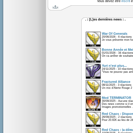
Vous devez être
inscrit
e
. : [L]es dernières news : .
War Of Generals
20/06/2026 - 6 réactions
Je vous présente mon fu
Bonne Année et Mei
01/01/2026 - 34 réaction
On va arrêter de souhaite
Yuri n'est plus...
24/11/2025 - 10 réactions
"Vous ne pouvez pas arrêt
Fractured Alliance
08/11/2025 - 3 réactions
Un mix d'Alerte Rouge 2 e
Mod TERMINATOR
30/09/2025 - Aucune réac
Des news comme si il en 
Images promotionnelles .
Red Chaos : Disponi
26/09/2025 - 2 réactions
Pour 20.82€ au lieu de 2
Red Chaos : la démo