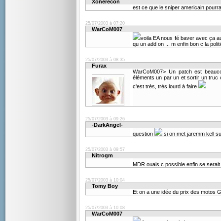
Xonerecon
est ce que le sniper americain pourra
25/07/2003 à 07:20
WarCoM007
voila EA nous fé baver avec ça au
qu un add on ... m enfin bon c la polit
25/07/2003 à 08:35
Furax
WarCoM007> Un patch est beaucoup
éléments un par un et sortir un truc co
c'est très, très lourd à faire
25/07/2003 à 09:26
-DarkAngel-
question
si on met jaremm kell su
25/07/2003 à 09:57
Nitrogm
MDR ouais c possible enfin se serai
25/07/2003 à 10:04
Tomy Boy
Et on a une idée du prix des motos 
25/07/2003 à 10:08
WarCoM007