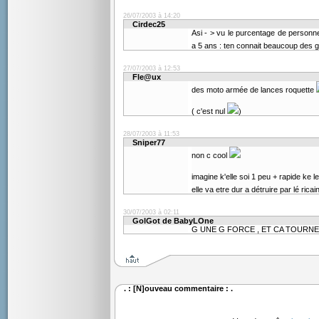
26/07/2003 à 14:20
Cirdec25
Asi - > vu le purcentage de personn
a 5 ans : ten connait beaucoup des
27/07/2003 à 12:53
Fle@ux
des moto armée de lances roquette
( c'est nul
)
28/07/2003 à 11:53
Sniper77
non c cool
imagine k'elle soi 1 peu + rapide ke 
elle va etre dur a détruire par lé ric
30/07/2003 à 02:11
GolGot de BabyLOne
G UNE G FORCE , ET CA TOURNE
. : [N]ouveau commentaire : .