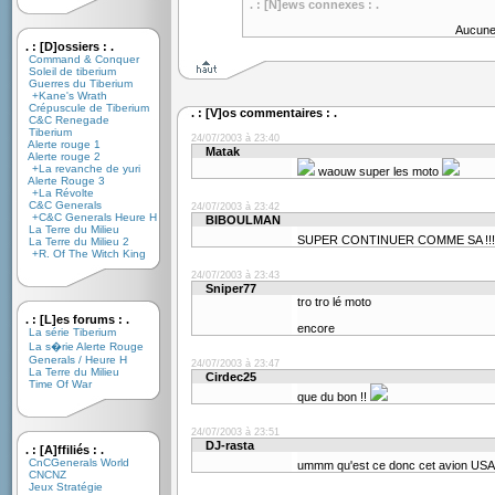
. : [N]ews connexes : .
Aucune
. : [D]ossiers : .
Command & Conquer
Soleil de tiberium
Guerres du Tiberium
+Kane's Wrath
Crépuscule de Tiberium
. : [V]os commentaires : .
C&C Renegade
Tiberium
24/07/2003 à 23:40
Alerte rouge 1
Matak
Alerte rouge 2
+La revanche de yuri
waouw super les moto
Alerte Rouge 3
+La Révolte
C&C Generals
24/07/2003 à 23:42
+C&C Generals Heure H
BIBOULMAN
La Terre du Milieu
SUPER CONTINUER COMME SA !!!!
La Terre du Milieu 2
+R. Of The Witch King
24/07/2003 à 23:43
Sniper77
tro tro lé moto
. : [L]es forums : .
encore
La série Tiberium
La s�rie Alerte Rouge
Generals / Heure H
24/07/2003 à 23:47
La Terre du Milieu
Cirdec25
Time Of War
que du bon !!
24/07/2003 à 23:51
DJ-rasta
. : [A]ffiliés : .
CnCGenerals World
ummm qu'est ce donc cet avion US
CNCNZ
Jeux Stratégie