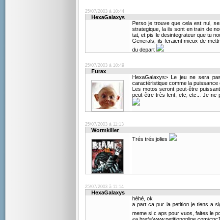
25/07/2003 à 10:44
HexaGalaxys
Perso je trouve que cela est nul, s
strategique, la ils sont en train de n
tat, et pis le desintegrateur que tu 
Generals, ils feraient mieux de mettr
du depart
25/07/2003 à 10:49
Furax
HexaGalaxys> Le jeu ne sera pas 
caractéristique comme la puissance de
Les motos seront peut-être puissante
peut-être très lent, etc, etc... Je
25/07/2003 à 11:13
Wormkiller
Trés trés jolies
25/07/2003 à 11:14
HexaGalaxys
héhé, ok
a part ca pur la petition je tiens a 
meme si c aps pour vuos, faites le p
<a href='www.petitiononline.com/cnc123