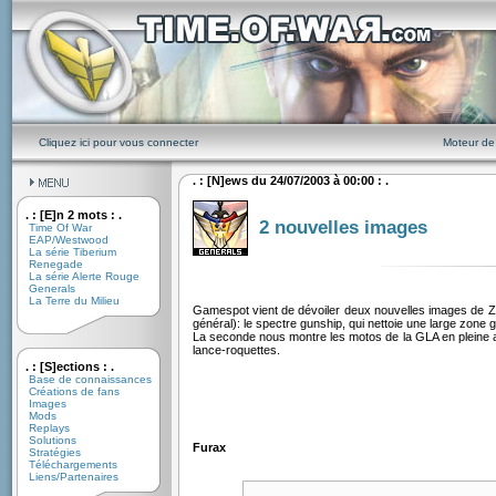
Cliquez ici pour vous connecter
Moteur de
. : [N]ews du 24/07/2003 à 00:00 : .
. : [E]n 2 mots : .
2 nouvelles images
Time Of War
EAP/Westwood
La série Tiberium
Renegade
La série Alerte Rouge
Generals
La Terre du Milieu
Gamespot vient de dévoiler deux nouvelles images de Ze
général): le spectre gunship, qui nettoie une large zone
La seconde nous montre les motos de la GLA en pleine a
lance-roquettes.
. : [S]ections : .
Base de connaissances
Créations de fans
Images
Mods
Replays
Solutions
Furax
Stratégies
Téléchargements
Liens/Partenaires