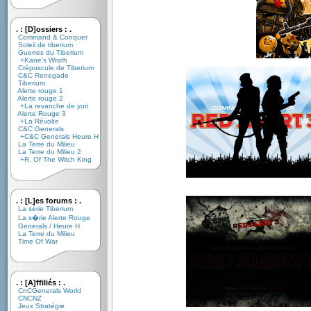
. : [D]ossiers : .
Command & Conquer
Soleil de tiberium
Guerres du Tiberium
+Kane's Wrath
Crépuscule de Tiberium
C&C Renegade
Tiberium
Alerte rouge 1
Alerte rouge 2
+La revanche de yuri
Alerte Rouge 3
+La Révolte
C&C Generals
+C&C Generals Heure H
La Terre du Milieu
La Terre du Milieu 2
+R. Of The Witch King
. : [L]es forums : .
La série Tiberium
La s�rie Alerte Rouge
Generals / Heure H
La Terre du Milieu
Time Of War
. : [A]ffiliés : .
CnCGenerals World
CNCNZ
Jeux Stratégie