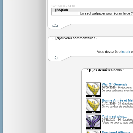
12/11/2008 à 14:18
[BS]Seb
Un seul wallpaper pour écran large 
. : [N]ouveau commentaire : .
Vous devez être
inscrit
e
. : [L]es dernières news : .
War Of Generals
20/06/2026 - 6 réactions
Je vous présente mon fu
Bonne Année et Mei
01/01/2026 - 34 réaction
On va arrêter de souhaite
Yuri n'est plus...
24/11/2025 - 10 réactions
"Vous ne pouvez pas arrêt
Fractured Alliance