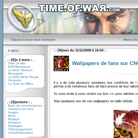
Cliquez ici pour vous connecter
Moteur de
. : [N]ews du 11/11/2008 à 16:54 : .
. : [E]n 2 mots : .
Wallpapers de fans sur C
Time Of War
EAP/Westwood
La série Tiberium
Renegade
La série Alerte Rouge
Generals
Il y a de cela plusieurs semaines nos confrères de
C
La Terre du Milieu
permis à de nombreux fans de faire preuve de leur talent
Je vous invite à vous rendre sur leur
site
pour admirer c
Voici quelques uns de ces wallpapers en taille réduite :
. : [S]ections : .
Base de connaissances
Créations de fans
Images
Mods
Replays
Solutions
Stratégies
Téléchargements
Liens/Partenaires