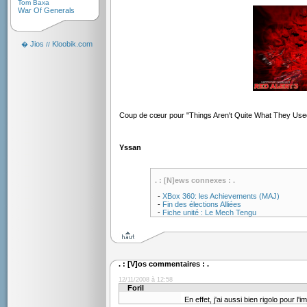
Tom Baxa
War Of Generals
Jios
Kloobik.com
�
//
Coup de cœur pour "Things Aren't Quite What They Us
Yssan
. : [N]ews connexes : .
-
XBox 360: les Achievements (MAJ)
-
Fin des élections Alliées
-
Fiche unité : Le Mech Tengu
. : [V]os commentaires : .
12/11/2008 à 12:58
Foril
En effet, j'ai aussi bien rigolo pour l