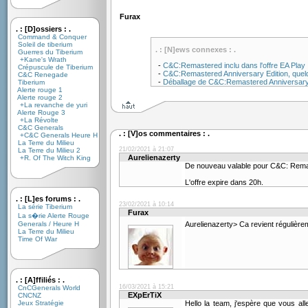
Furax
. : [D]ossiers : .
Command & Conquer
Soleil de tiberium
. : [N]ews connexes : .
Guerres du Tiberium
+Kane's Wrath
-
C&C:Remastered inclu dans l'offre EA Play
Crépuscule de Tiberium
-
C&C:Remastered Anniversary Edition, quel
C&C Renegade
-
Déballage de C&C:Remastered Anniversary
Tiberium
Alerte rouge 1
Alerte rouge 2
+La revanche de yuri
Alerte Rouge 3
+La Révolte
C&C Generals
. : [V]os commentaires : .
+C&C Generals Heure H
La Terre du Milieu
21/02/2021 à 21:07
La Terre du Milieu 2
Aurelienazerty
+R. Of The Witch King
De nouveau valable pour C&C: Rema
L'offre expire dans 20h.
. : [L]es forums : .
23/02/2021 à 10:14
La série Tiberium
Furax
La s�rie Alerte Rouge
Generals / Heure H
Aurelienazerty> Ca revient régulièrem
La Terre du Milieu
Time Of War
. : [A]ffiliés : .
16/03/2021 à 15:21
CnCGenerals World
EXpErTiX
CNCNZ
Jeux Stratégie
Hello la team, j'espère que vous al