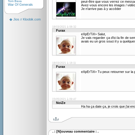
Tom Baxa
peut-être que vous verrez ce messa
War Of Generals
Avez-vous encore les images / vidé
Je n'arrive pas à y accéder
Jios
Kloobik.com
�
//
18/03/2021 à 08:32
Furax
eXpErTiX> Salut,
Je vais regarder ça d'ici la fin de sem
avais eu un gros souci il y a quelqu
18/03/2021 à 18:11
Furax
eXpErTiX> Tu peux retourner sur la p
15/05/2021 à 09:47
NoiZe
Ha ha ça date ça, je crois que j'ai 
. : [N]ouveau commentaire : .