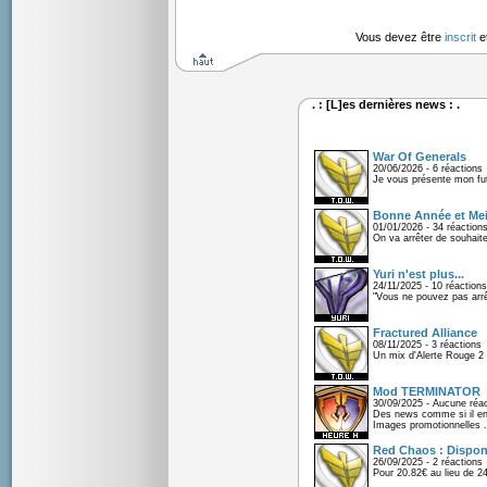
Vous devez être
inscrit
e
. : [L]es dernières news : .
War Of Generals
20/06/2026 - 6 réactions
Je vous présente mon fu
Bonne Année et Mei
01/01/2026 - 34 réaction
On va arrêter de souhaite
Yuri n'est plus...
24/11/2025 - 10 réactions
"Vous ne pouvez pas arrêt
Fractured Alliance
08/11/2025 - 3 réactions
Un mix d'Alerte Rouge 2 e
Mod TERMINATOR
30/09/2025 - Aucune réac
Des news comme si il en 
Images promotionnelles .
Red Chaos : Disponi
26/09/2025 - 2 réactions
Pour 20.82€ au lieu de 2