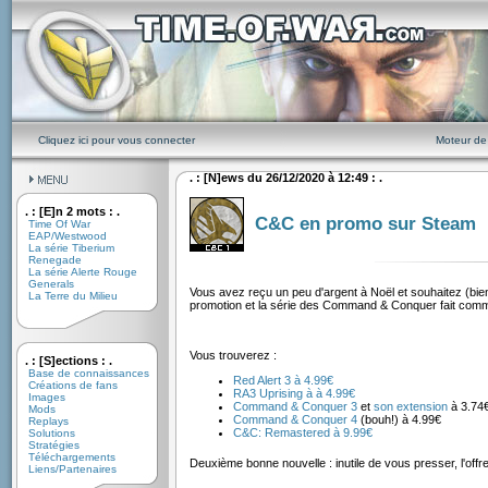
Cliquez ici pour vous connecter
Moteur de
. : [N]ews du 26/12/2020 à 12:49 : .
. : [E]n 2 mots : .
C&C en promo sur Steam
Time Of War
EAP/Westwood
La série Tiberium
Renegade
La série Alerte Rouge
Generals
Vous avez reçu un peu d'argent à Noël et souhaitez (bien
La Terre du Milieu
promotion et la série des Command & Conquer fait comme
Vous trouverez :
. : [S]ections : .
Base de connaissances
Red Alert 3 à 4.99€
Créations de fans
RA3 Uprising à à 4.99€
Images
Command & Conquer 3
et
son extension
à 3.74
Mods
Command & Conquer 4
(bouh!) à 4.99€
Replays
C&C: Remastered à 9.99€
Solutions
Stratégies
Téléchargements
Deuxième bonne nouvelle : inutile de vous presser, l'offre
Liens/Partenaires