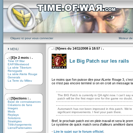
Cliquez ici pour vous connecter
Moteur de
. : [N]ews du 14/11/2008 à 18:57 : .
. : [E]n 2 mots : .
Le Big Patch sur les rails
Time Of War
EAP/Westwood
La série Tiberium
Renegade
La série Alerte Rouge
Generals
Le moins que l'on puisse dire pour ALerte Rouge 3, c'es
La Terre du Milieu
ce n'est pas encore terminé si on en croit un message lai
The BIG Patch is currently in QA right now. I can't say w
. : [S]ections : .
patch will be the first major one for the game no doubt.
Base de connaissances
Créations de fans
Images
Automatch has not been improved in this patch. We're
Mods
signficant improvements. I feel your pain there.
Replays
Solutions
Bref, le prochain patch est en plein travail et sera le pre
Stratégies
Le système de quick match sera d'ailleurs amélioré dans c
Téléchargements
Liens/Partenaires
-
Lire le sujet sur le forum officiel
.