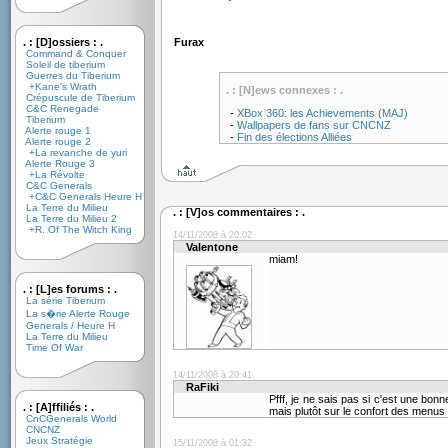
. : [D]ossiers : .
Furax
Command & Conquer
Soleil de tiberium
Guerres du Tiberium
+Kane's Wrath
. : [N]ews connexes : .
Crépuscule de Tiberium
C&C Renegade
-
XBox 360: les Achievements (MAJ)
Tiberium
-
Wallpapers de fans sur CNCNZ
Alerte rouge 1
-
Fin des élections Alliées
Alerte rouge 2
+La revanche de yuri
Alerte Rouge 3
+La Révolte
C&C Generals
+C&C Generals Heure H
La Terre du Milieu
. : [V]os commentaires : .
La Terre du Milieu 2
+R. Of The Witch King
14/11/2008 à 20:02
Valentone
miam!
. : [L]es forums : .
La série Tiberium
La s�rie Alerte Rouge
Generals / Heure H
La Terre du Milieu
Time Of War
14/11/2008 à 20:41
RaFiki
Pfff, je ne sais pas si c'est une bonn
. : [A]ffiliés : .
mais plutôt sur le confort des menus 
CnCGenerals World
CNCNZ
Jeux Stratégie
15/11/2008 à 01:32