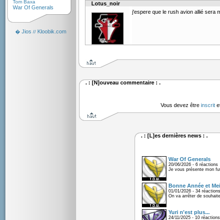
Tom Baxa
Lotus_noir
War Of Generals
j'espere que le rush avion allié sera
Jios
Kloobik.com
�
//
. : [N]ouveau commentaire : .
Vous devez être
inscrit
e
. : [L]es dernières news : .
War Of Generals
20/06/2026 - 6 réactions
Je vous présente mon fu
Bonne Année et Mei
01/01/2026 - 34 réaction
On va arrêter de souhaite
Yuri n'est plus...
24/11/2025 - 10 réactions