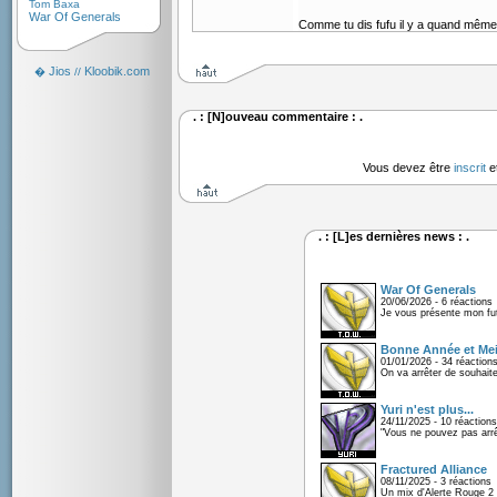
Tom Baxa
War Of Generals
Comme tu dis fufu il y a quand même
Jios
Kloobik.com
�
//
. : [N]ouveau commentaire : .
Vous devez être
inscrit
e
. : [L]es dernières news : .
War Of Generals
20/06/2026 - 6 réactions
Je vous présente mon fu
Bonne Année et Mei
01/01/2026 - 34 réaction
On va arrêter de souhaite
Yuri n'est plus...
24/11/2025 - 10 réactions
"Vous ne pouvez pas arrêt
Fractured Alliance
08/11/2025 - 3 réactions
Un mix d'Alerte Rouge 2 e