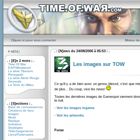
Cliquez ici pour vous connecter
Moteur de
. : [N]ews du 24/08/2006 à 05:53 : .
. : [E]n 2 mots : .
Les images sur TOW
Time Of War
EAP/Westwood
La série Tiberium
Renegade
La série Alerte Rouge
Generals
Ce qu'il y a de bien avec un genou blessé, c'est que mi
La Terre du Milieu
de plus... Du coup, vive les news!
Toutes les dernières images de Gamespot viennent donc 
la nuit.
. : [S]ections : .
Base de connaissances
-
Voir les images ingame
.
Créations de fans
Images
-
Voir les artworks
.
Mods
Replays
Solutions
Stratégies
Furax
Téléchargements
Liens/Partenaires