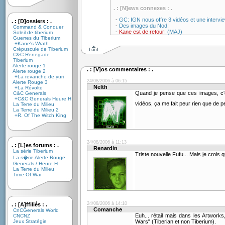
. : [N]ews connexes : .
-
GC: IGN nous offre 3 vidéos et une intervi
. : [D]ossiers : .
-
Des images du Nod!
Command & Conquer
-
Kane est de retour!
(MAJ)
Soleil de tiberium
Guerres du Tiberium
+Kane's Wrath
Crépuscule de Tiberium
C&C Renegade
Tiberium
Alerte rouge 1
. : [V]os commentaires : .
Alerte rouge 2
+La revanche de yuri
24/08/2006 à 06:15
Alerte Rouge 3
Nelth
+La Révolte
Quand je pense que ces images, c'
C&C Generals
+C&C Generals Heure H
vidéos, ça me fait peur rien que de 
La Terre du Milieu
La Terre du Milieu 2
+R. Of The Witch King
24/08/2006 à 11:13
. : [L]es forums : .
Renardin
La série Tiberium
Triste nouvelle Fufu... Mais je crois q
La s�rie Alerte Rouge
Generals / Heure H
La Terre du Milieu
Time Of War
24/08/2006 à 14:10
. : [A]ffiliés : .
Comanche
CnCGenerals World
Euh... rétail mais dans les Artwork
CNCNZ
Jeux Stratégie
Wars" (Tiberian et non Tiberium).